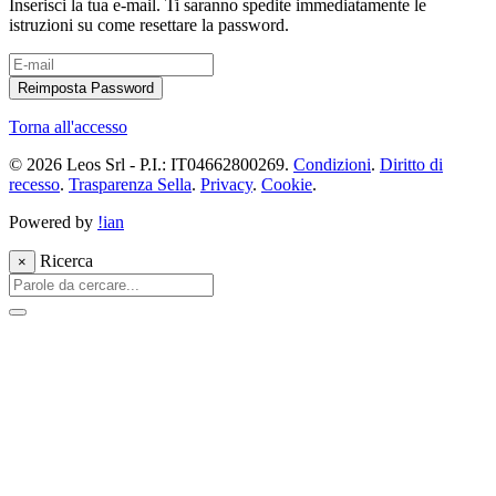
Inserisci la tua e-mail. Ti saranno spedite immediatamente le
istruzioni su come resettare la password.
Torna all'accesso
© 2026 Leos Srl - P.I.: IT04662800269.
Condizioni
.
Diritto di
recesso
.
Trasparenza Sella
.
Privacy
.
Cookie
.
Powered by
!ian
Ricerca
×