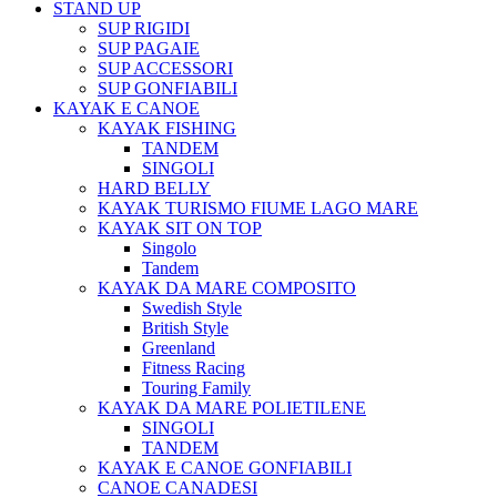
STAND UP
SUP RIGIDI
SUP PAGAIE
SUP ACCESSORI
SUP GONFIABILI
KAYAK E CANOE
KAYAK FISHING
TANDEM
SINGOLI
HARD BELLY
KAYAK TURISMO FIUME LAGO MARE
KAYAK SIT ON TOP
Singolo
Tandem
KAYAK DA MARE COMPOSITO
Swedish Style
British Style
Greenland
Fitness Racing
Touring Family
KAYAK DA MARE POLIETILENE
SINGOLI
TANDEM
KAYAK E CANOE GONFIABILI
CANOE CANADESI