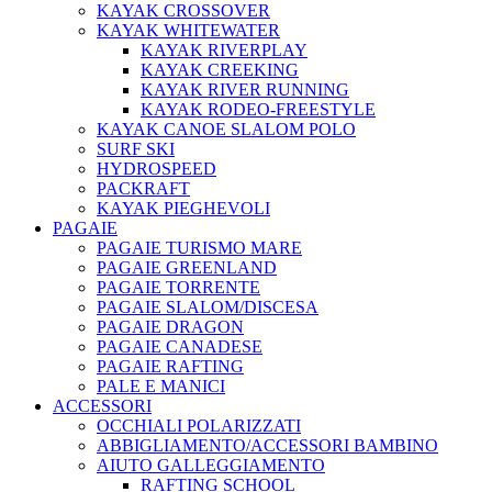
KAYAK CROSSOVER
KAYAK WHITEWATER
KAYAK RIVERPLAY
KAYAK CREEKING
KAYAK RIVER RUNNING
KAYAK RODEO-FREESTYLE
KAYAK CANOE SLALOM POLO
SURF SKI
HYDROSPEED
PACKRAFT
KAYAK PIEGHEVOLI
PAGAIE
PAGAIE TURISMO MARE
PAGAIE GREENLAND
PAGAIE TORRENTE
PAGAIE SLALOM/DISCESA
PAGAIE DRAGON
PAGAIE CANADESE
PAGAIE RAFTING
PALE E MANICI
ACCESSORI
OCCHIALI POLARIZZATI
ABBIGLIAMENTO/ACCESSORI BAMBINO
AIUTO GALLEGGIAMENTO
RAFTING SCHOOL