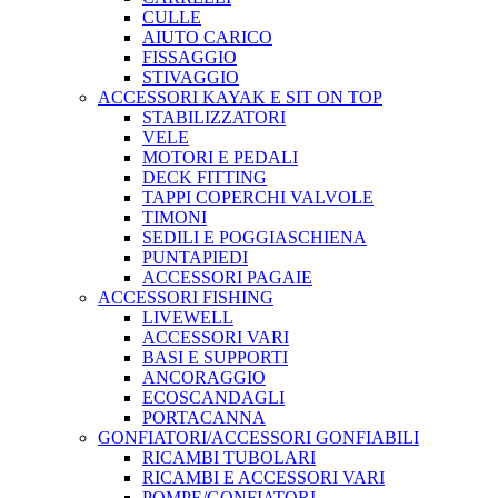
CULLE
AIUTO CARICO
FISSAGGIO
STIVAGGIO
ACCESSORI KAYAK E SIT ON TOP
STABILIZZATORI
VELE
MOTORI E PEDALI
DECK FITTING
TAPPI COPERCHI VALVOLE
TIMONI
SEDILI E POGGIASCHIENA
PUNTAPIEDI
ACCESSORI PAGAIE
ACCESSORI FISHING
LIVEWELL
ACCESSORI VARI
BASI E SUPPORTI
ANCORAGGIO
ECOSCANDAGLI
PORTACANNA
GONFIATORI/ACCESSORI GONFIABILI
RICAMBI TUBOLARI
RICAMBI E ACCESSORI VARI
POMPE/GONFIATORI