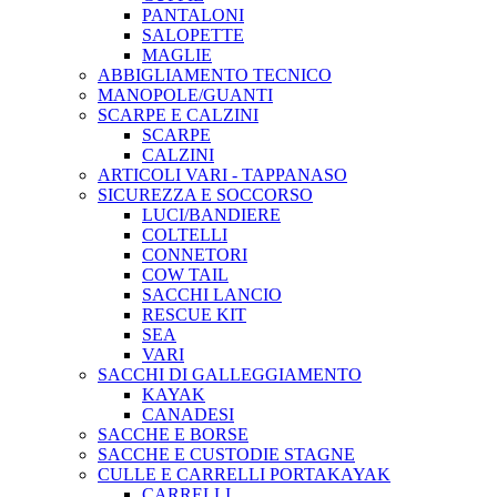
PANTALONI
SALOPETTE
MAGLIE
ABBIGLIAMENTO TECNICO
MANOPOLE/GUANTI
SCARPE E CALZINI
SCARPE
CALZINI
ARTICOLI VARI - TAPPANASO
SICUREZZA E SOCCORSO
LUCI/BANDIERE
COLTELLI
CONNETORI
COW TAIL
SACCHI LANCIO
RESCUE KIT
SEA
VARI
SACCHI DI GALLEGGIAMENTO
KAYAK
CANADESI
SACCHE E BORSE
SACCHE E CUSTODIE STAGNE
CULLE E CARRELLI PORTAKAYAK
CARRELLI