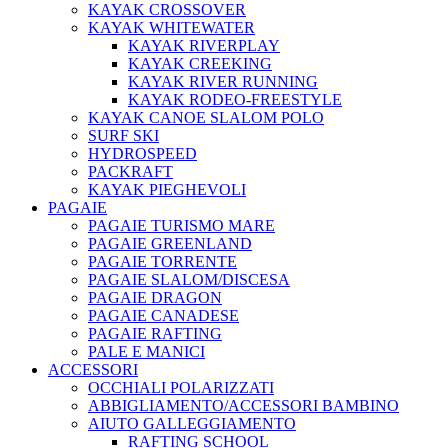
KAYAK CROSSOVER
KAYAK WHITEWATER
KAYAK RIVERPLAY
KAYAK CREEKING
KAYAK RIVER RUNNING
KAYAK RODEO-FREESTYLE
KAYAK CANOE SLALOM POLO
SURF SKI
HYDROSPEED
PACKRAFT
KAYAK PIEGHEVOLI
PAGAIE
PAGAIE TURISMO MARE
PAGAIE GREENLAND
PAGAIE TORRENTE
PAGAIE SLALOM/DISCESA
PAGAIE DRAGON
PAGAIE CANADESE
PAGAIE RAFTING
PALE E MANICI
ACCESSORI
OCCHIALI POLARIZZATI
ABBIGLIAMENTO/ACCESSORI BAMBINO
AIUTO GALLEGGIAMENTO
RAFTING SCHOOL