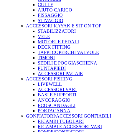
CULLE
AIUTO CARICO
FISSAGGIO
STIVAGGIO
ACCESSORI KAYAK E SIT ON TOP
STABILIZZATORI
VELE
MOTORI E PEDALI
DECK FITTING
TAPPI COPERCHI VALVOLE
TIMONI
SEDILI E POGGIASCHIENA
PUNTAPIEDI
ACCESSORI PAGAIE
ACCESSORI FISHING
LIVEWELL
ACCESSORI VARI
BASI E SUPPORTI
ANCORAGGIO
ECOSCANDAGLI
PORTACANNA
GONFIATORI/ACCESSORI GONFIABILI
RICAMBI TUBOLARI
RICAMBI E ACCESSORI VARI
POMPE/GONFIATORI