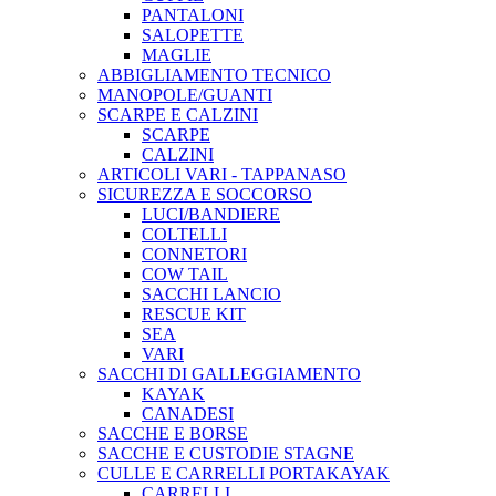
PANTALONI
SALOPETTE
MAGLIE
ABBIGLIAMENTO TECNICO
MANOPOLE/GUANTI
SCARPE E CALZINI
SCARPE
CALZINI
ARTICOLI VARI - TAPPANASO
SICUREZZA E SOCCORSO
LUCI/BANDIERE
COLTELLI
CONNETORI
COW TAIL
SACCHI LANCIO
RESCUE KIT
SEA
VARI
SACCHI DI GALLEGGIAMENTO
KAYAK
CANADESI
SACCHE E BORSE
SACCHE E CUSTODIE STAGNE
CULLE E CARRELLI PORTAKAYAK
CARRELLI