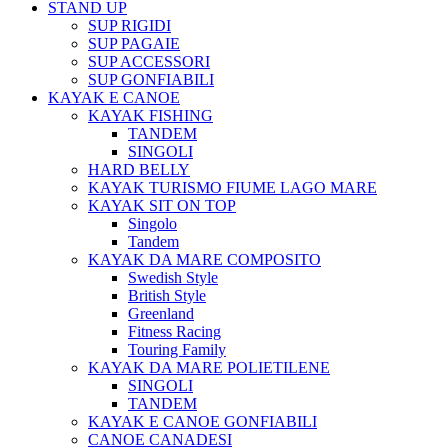
STAND UP
SUP RIGIDI
SUP PAGAIE
SUP ACCESSORI
SUP GONFIABILI
KAYAK E CANOE
KAYAK FISHING
TANDEM
SINGOLI
HARD BELLY
KAYAK TURISMO FIUME LAGO MARE
KAYAK SIT ON TOP
Singolo
Tandem
KAYAK DA MARE COMPOSITO
Swedish Style
British Style
Greenland
Fitness Racing
Touring Family
KAYAK DA MARE POLIETILENE
SINGOLI
TANDEM
KAYAK E CANOE GONFIABILI
CANOE CANADESI