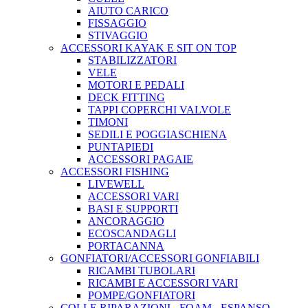
AIUTO CARICO
FISSAGGIO
STIVAGGIO
ACCESSORI KAYAK E SIT ON TOP
STABILIZZATORI
VELE
MOTORI E PEDALI
DECK FITTING
TAPPI COPERCHI VALVOLE
TIMONI
SEDILI E POGGIASCHIENA
PUNTAPIEDI
ACCESSORI PAGAIE
ACCESSORI FISHING
LIVEWELL
ACCESSORI VARI
BASI E SUPPORTI
ANCORAGGIO
ECOSCANDAGLI
PORTACANNA
GONFIATORI/ACCESSORI GONFIABILI
RICAMBI TUBOLARI
RICAMBI E ACCESSORI VARI
POMPE/GONFIATORI
COLLE RIPARAZIONI - FOAM - ESPANSO