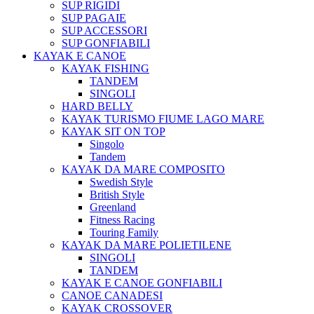
SUP RIGIDI
SUP PAGAIE
SUP ACCESSORI
SUP GONFIABILI
KAYAK E CANOE
KAYAK FISHING
TANDEM
SINGOLI
HARD BELLY
KAYAK TURISMO FIUME LAGO MARE
KAYAK SIT ON TOP
Singolo
Tandem
KAYAK DA MARE COMPOSITO
Swedish Style
British Style
Greenland
Fitness Racing
Touring Family
KAYAK DA MARE POLIETILENE
SINGOLI
TANDEM
KAYAK E CANOE GONFIABILI
CANOE CANADESI
KAYAK CROSSOVER