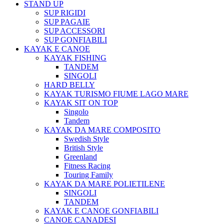
STAND UP
SUP RIGIDI
SUP PAGAIE
SUP ACCESSORI
SUP GONFIABILI
KAYAK E CANOE
KAYAK FISHING
TANDEM
SINGOLI
HARD BELLY
KAYAK TURISMO FIUME LAGO MARE
KAYAK SIT ON TOP
Singolo
Tandem
KAYAK DA MARE COMPOSITO
Swedish Style
British Style
Greenland
Fitness Racing
Touring Family
KAYAK DA MARE POLIETILENE
SINGOLI
TANDEM
KAYAK E CANOE GONFIABILI
CANOE CANADESI