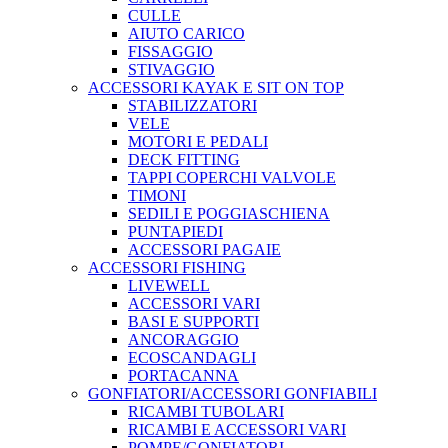
CULLE
AIUTO CARICO
FISSAGGIO
STIVAGGIO
ACCESSORI KAYAK E SIT ON TOP
STABILIZZATORI
VELE
MOTORI E PEDALI
DECK FITTING
TAPPI COPERCHI VALVOLE
TIMONI
SEDILI E POGGIASCHIENA
PUNTAPIEDI
ACCESSORI PAGAIE
ACCESSORI FISHING
LIVEWELL
ACCESSORI VARI
BASI E SUPPORTI
ANCORAGGIO
ECOSCANDAGLI
PORTACANNA
GONFIATORI/ACCESSORI GONFIABILI
RICAMBI TUBOLARI
RICAMBI E ACCESSORI VARI
POMPE/GONFIATORI