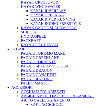
KAYAK CROSSOVER
KAYAK WHITEWATER
KAYAK RIVERPLAY
KAYAK CREEKING
KAYAK RIVER RUNNING
KAYAK RODEO-FREESTYLE
KAYAK CANOE SLALOM POLO
SURF SKI
HYDROSPEED
PACKRAFT
KAYAK PIEGHEVOLI
PAGAIE
PAGAIE TURISMO MARE
PAGAIE GREENLAND
PAGAIE TORRENTE
PAGAIE SLALOM/DISCESA
PAGAIE DRAGON
PAGAIE CANADESE
PAGAIE RAFTING
PALE E MANICI
ACCESSORI
OCCHIALI POLARIZZATI
ABBIGLIAMENTO/ACCESSORI BAMBINO
AIUTO GALLEGGIAMENTO
RAFTING SCHOOL