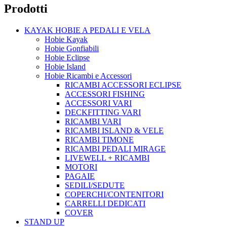
Prodotti
KAYAK HOBIE A PEDALI E VELA
Hobie Kayak
Hobie Gonfiabili
Hobie Eclipse
Hobie Island
Hobie Ricambi e Accessori
RICAMBI ACCESSORI ECLIPSE
ACCESSORI FISHING
ACCESSORI VARI
DECKFITTING VARI
RICAMBI VARI
RICAMBI ISLAND & VELE
RICAMBI TIMONE
RICAMBI PEDALI MIRAGE
LIVEWELL + RICAMBI
MOTORI
PAGAIE
SEDILI/SEDUTE
COPERCHI/CONTENITORI
CARRELLI DEDICATI
COVER
STAND UP