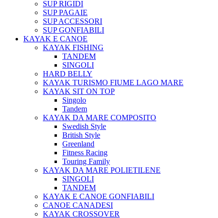
SUP RIGIDI
SUP PAGAIE
SUP ACCESSORI
SUP GONFIABILI
KAYAK E CANOE
KAYAK FISHING
TANDEM
SINGOLI
HARD BELLY
KAYAK TURISMO FIUME LAGO MARE
KAYAK SIT ON TOP
Singolo
Tandem
KAYAK DA MARE COMPOSITO
Swedish Style
British Style
Greenland
Fitness Racing
Touring Family
KAYAK DA MARE POLIETILENE
SINGOLI
TANDEM
KAYAK E CANOE GONFIABILI
CANOE CANADESI
KAYAK CROSSOVER