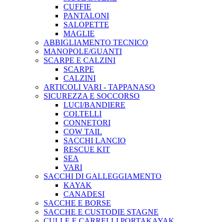
CUFFIE
PANTALONI
SALOPETTE
MAGLIE
ABBIGLIAMENTO TECNICO
MANOPOLE/GUANTI
SCARPE E CALZINI
SCARPE
CALZINI
ARTICOLI VARI - TAPPANASO
SICUREZZA E SOCCORSO
LUCI/BANDIERE
COLTELLI
CONNETORI
COW TAIL
SACCHI LANCIO
RESCUE KIT
SEA
VARI
SACCHI DI GALLEGGIAMENTO
KAYAK
CANADESI
SACCHE E BORSE
SACCHE E CUSTODIE STAGNE
CULLE E CARRELLI PORTAKAYAK