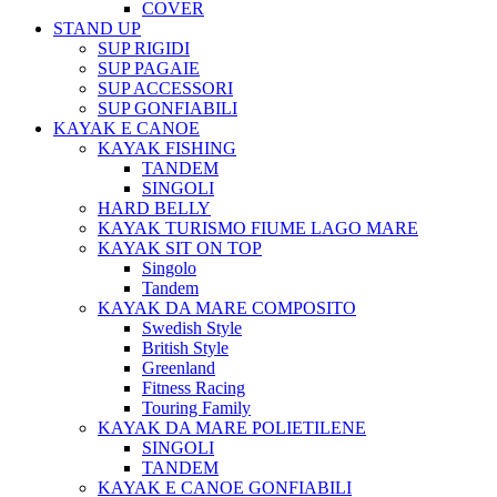
COVER
STAND UP
SUP RIGIDI
SUP PAGAIE
SUP ACCESSORI
SUP GONFIABILI
KAYAK E CANOE
KAYAK FISHING
TANDEM
SINGOLI
HARD BELLY
KAYAK TURISMO FIUME LAGO MARE
KAYAK SIT ON TOP
Singolo
Tandem
KAYAK DA MARE COMPOSITO
Swedish Style
British Style
Greenland
Fitness Racing
Touring Family
KAYAK DA MARE POLIETILENE
SINGOLI
TANDEM
KAYAK E CANOE GONFIABILI