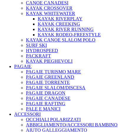
CANOE CANADESI
KAYAK CROSSOVER
KAYAK WHITEWATER
KAYAK RIVERPLAY
KAYAK CREEKING
KAYAK RIVER RUNNING
KAYAK RODEO-FREESTYLE
KAYAK CANOE SLALOM POLO
SURF SKI
HYDROSPEED
PACKRAFT
KAYAK PIEGHEVOLI
PAGAIE
PAGAIE TURISMO MARE
PAGAIE GREENLAND
PAGAIE TORRENTE
PAGAIE SLALOM/DISCESA
PAGAIE DRAGON
PAGAIE CANADESE
PAGAIE RAFTING
PALE E MANICI
ACCESSORI
OCCHIALI POLARIZZATI
ABBIGLIAMENTO/ACCESSORI BAMBINO
AIUTO GALLEGGIAMENTO