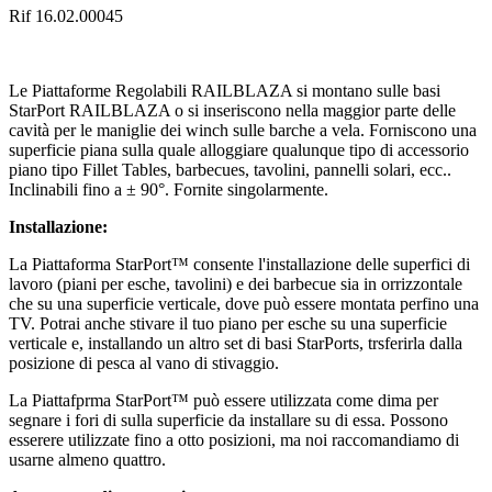
Rif 16.02.00045
Le Piattaforme Regolabili RAILBLAZA si montano sulle basi
StarPort RAILBLAZA o si inseriscono nella maggior parte delle
cavità per le maniglie dei winch sulle barche a vela. Forniscono una
superficie piana sulla quale alloggiare qualunque tipo di accessorio
piano tipo Fillet Tables, barbecues, tavolini, pannelli solari, ecc..
Inclinabili fino a ± 90°. Fornite singolarmente.
Installazione:
La Piattaforma StarPort™ consente l'installazione delle superfici di
lavoro (piani per esche, tavolini) e dei barbecue sia in orrizzontale
che su una superficie verticale, dove può essere montata perfino una
TV. Potrai anche stivare il tuo piano per esche su una superficie
verticale e, installando un altro set di basi StarPorts, trsferirla dalla
posizione di pesca al vano di stivaggio.
La Piattafprma StarPort™ può essere utilizzata come dima per
segnare i fori di sulla superficie da installare su di essa. Possono
esserere utilizzate fino a otto posizioni, ma noi raccomandiamo di
usarne almeno quattro.