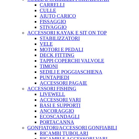
CARRELLI
CULLE
AIUTO CARICO
FISSAGGIO
STIVAGGIO
ACCESSORI KAYAK E SIT ON TOP
STABILIZZATORI
VELE
MOTORI E PEDALI
DECK FITTING
TAPPI COPERCHI VALVOLE
TIMONI
SEDILI E POGGIASCHIENA
PUNTAPIEDI
ACCESSORI PAGAIE
ACCESSORI FISHING
LIVEWELL
ACCESSORI VARI
BASI E SUPPORTI
ANCORAGGIO
ECOSCANDAGLI
PORTACANNA
GONFIATORI/ACCESSORI GONFIABILI
RICAMBI TUBOLARI
RICAMBI E ACCESSORI VARI