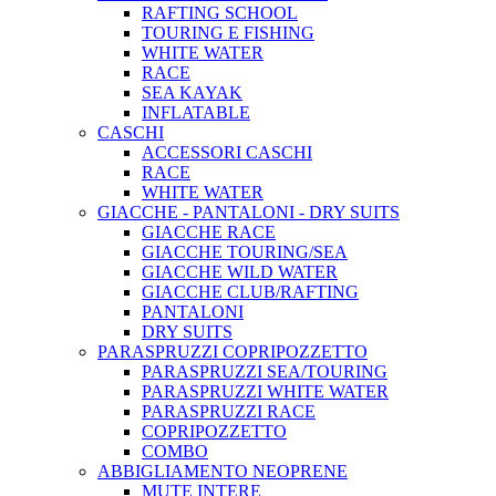
RAFTING SCHOOL
TOURING E FISHING
WHITE WATER
RACE
SEA KAYAK
INFLATABLE
CASCHI
ACCESSORI CASCHI
RACE
WHITE WATER
GIACCHE - PANTALONI - DRY SUITS
GIACCHE RACE
GIACCHE TOURING/SEA
GIACCHE WILD WATER
GIACCHE CLUB/RAFTING
PANTALONI
DRY SUITS
PARASPRUZZI COPRIPOZZETTO
PARASPRUZZI SEA/TOURING
PARASPRUZZI WHITE WATER
PARASPRUZZI RACE
COPRIPOZZETTO
COMBO
ABBIGLIAMENTO NEOPRENE
MUTE INTERE