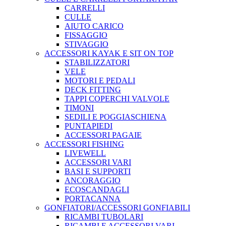
CARRELLI
CULLE
AIUTO CARICO
FISSAGGIO
STIVAGGIO
ACCESSORI KAYAK E SIT ON TOP
STABILIZZATORI
VELE
MOTORI E PEDALI
DECK FITTING
TAPPI COPERCHI VALVOLE
TIMONI
SEDILI E POGGIASCHIENA
PUNTAPIEDI
ACCESSORI PAGAIE
ACCESSORI FISHING
LIVEWELL
ACCESSORI VARI
BASI E SUPPORTI
ANCORAGGIO
ECOSCANDAGLI
PORTACANNA
GONFIATORI/ACCESSORI GONFIABILI
RICAMBI TUBOLARI
RICAMBI E ACCESSORI VARI