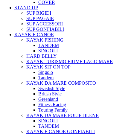
COVER
STAND UP
SUP RIGIDI
SUP PAGAIE
SUP ACCESSORI
SUP GONFIABILI
KAYAK E CANOE
KAYAK FISHING
TANDEM
SINGOLI
HARD BELLY
KAYAK TURISMO FIUME LAGO MARE
KAYAK SIT ON TOP
Singolo
Tandem
KAYAK DA MARE COMPOSITO
Swedish Style
British Style
Greenland
Fitness Racing
Touring Family
KAYAK DA MARE POLIETILENE
SINGOLI
TANDEM
KAYAK E CANOE GONFIABILI