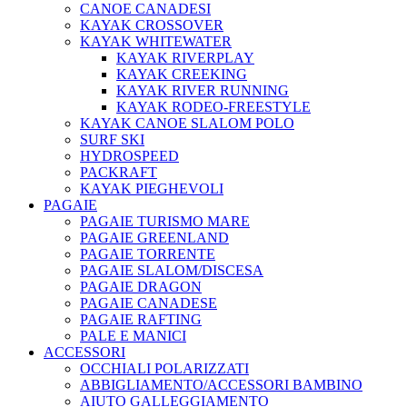
CANOE CANADESI
KAYAK CROSSOVER
KAYAK WHITEWATER
KAYAK RIVERPLAY
KAYAK CREEKING
KAYAK RIVER RUNNING
KAYAK RODEO-FREESTYLE
KAYAK CANOE SLALOM POLO
SURF SKI
HYDROSPEED
PACKRAFT
KAYAK PIEGHEVOLI
PAGAIE
PAGAIE TURISMO MARE
PAGAIE GREENLAND
PAGAIE TORRENTE
PAGAIE SLALOM/DISCESA
PAGAIE DRAGON
PAGAIE CANADESE
PAGAIE RAFTING
PALE E MANICI
ACCESSORI
OCCHIALI POLARIZZATI
ABBIGLIAMENTO/ACCESSORI BAMBINO
AIUTO GALLEGGIAMENTO