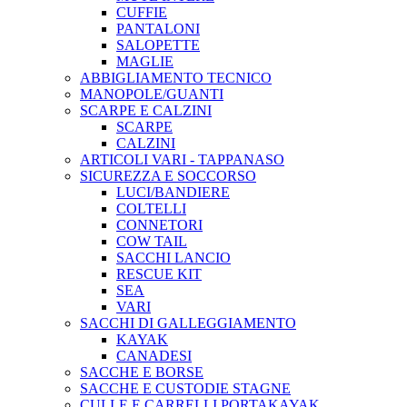
CUFFIE
PANTALONI
SALOPETTE
MAGLIE
ABBIGLIAMENTO TECNICO
MANOPOLE/GUANTI
SCARPE E CALZINI
SCARPE
CALZINI
ARTICOLI VARI - TAPPANASO
SICUREZZA E SOCCORSO
LUCI/BANDIERE
COLTELLI
CONNETORI
COW TAIL
SACCHI LANCIO
RESCUE KIT
SEA
VARI
SACCHI DI GALLEGGIAMENTO
KAYAK
CANADESI
SACCHE E BORSE
SACCHE E CUSTODIE STAGNE
CULLE E CARRELLI PORTAKAYAK