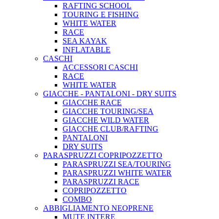
RAFTING SCHOOL
TOURING E FISHING
WHITE WATER
RACE
SEA KAYAK
INFLATABLE
CASCHI
ACCESSORI CASCHI
RACE
WHITE WATER
GIACCHE - PANTALONI - DRY SUITS
GIACCHE RACE
GIACCHE TOURING/SEA
GIACCHE WILD WATER
GIACCHE CLUB/RAFTING
PANTALONI
DRY SUITS
PARASPRUZZI COPRIPOZZETTO
PARASPRUZZI SEA/TOURING
PARASPRUZZI WHITE WATER
PARASPRUZZI RACE
COPRIPOZZETTO
COMBO
ABBIGLIAMENTO NEOPRENE
MUTE INTERE