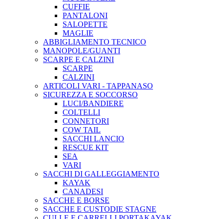
CUFFIE
PANTALONI
SALOPETTE
MAGLIE
ABBIGLIAMENTO TECNICO
MANOPOLE/GUANTI
SCARPE E CALZINI
SCARPE
CALZINI
ARTICOLI VARI - TAPPANASO
SICUREZZA E SOCCORSO
LUCI/BANDIERE
COLTELLI
CONNETORI
COW TAIL
SACCHI LANCIO
RESCUE KIT
SEA
VARI
SACCHI DI GALLEGGIAMENTO
KAYAK
CANADESI
SACCHE E BORSE
SACCHE E CUSTODIE STAGNE
CULLE E CARRELLI PORTAKAYAK