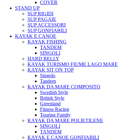
COVER
STAND UP
SUP RIGIDI
SUP PAGAIE
SUP ACCESSORI
SUP GONFIABILI
KAYAK E CANOE
KAYAK FISHING
TANDEM
SINGOLI
HARD BELLY
KAYAK TURISMO FIUME LAGO MARE
KAYAK SIT ON TOP
Singolo
Tandem
KAYAK DA MARE COMPOSITO
Swedish Style
British Style
Greenland
Fitness Racing
Touring Family
KAYAK DA MARE POLIETILENE
SINGOLI
TANDEM
KAYAK E CANOE GONFIABILI