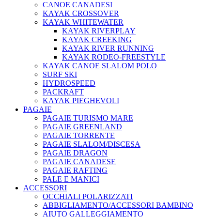
CANOE CANADESI
KAYAK CROSSOVER
KAYAK WHITEWATER
KAYAK RIVERPLAY
KAYAK CREEKING
KAYAK RIVER RUNNING
KAYAK RODEO-FREESTYLE
KAYAK CANOE SLALOM POLO
SURF SKI
HYDROSPEED
PACKRAFT
KAYAK PIEGHEVOLI
PAGAIE
PAGAIE TURISMO MARE
PAGAIE GREENLAND
PAGAIE TORRENTE
PAGAIE SLALOM/DISCESA
PAGAIE DRAGON
PAGAIE CANADESE
PAGAIE RAFTING
PALE E MANICI
ACCESSORI
OCCHIALI POLARIZZATI
ABBIGLIAMENTO/ACCESSORI BAMBINO
AIUTO GALLEGGIAMENTO