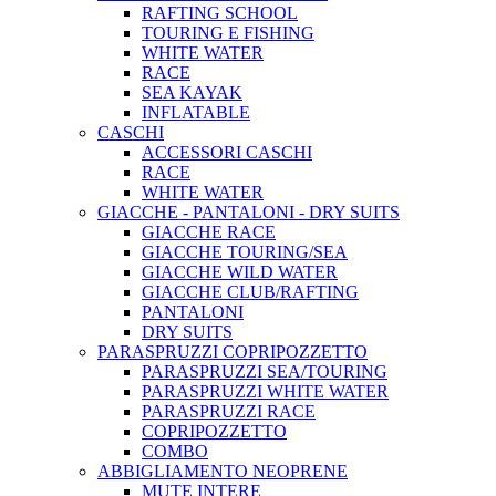
RAFTING SCHOOL
TOURING E FISHING
WHITE WATER
RACE
SEA KAYAK
INFLATABLE
CASCHI
ACCESSORI CASCHI
RACE
WHITE WATER
GIACCHE - PANTALONI - DRY SUITS
GIACCHE RACE
GIACCHE TOURING/SEA
GIACCHE WILD WATER
GIACCHE CLUB/RAFTING
PANTALONI
DRY SUITS
PARASPRUZZI COPRIPOZZETTO
PARASPRUZZI SEA/TOURING
PARASPRUZZI WHITE WATER
PARASPRUZZI RACE
COPRIPOZZETTO
COMBO
ABBIGLIAMENTO NEOPRENE
MUTE INTERE