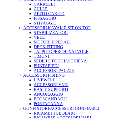
CARRELLI
CULLE
AIUTO CARICO
FISSAGGIO
STIVAGGIO
ACCESSORI KAYAK E SIT ON TOP
STABILIZZATORI
VELE
MOTORI E PEDALI
DECK FITTING
TAPPI COPERCHI VALVOLE
TIMONI
SEDILI E POGGIASCHIENA
PUNTAPIEDI
ACCESSORI PAGAIE
ACCESSORI FISHING
LIVEWELL
ACCESSORI VARI
BASI E SUPPORTI
ANCORAGGIO
ECOSCANDAGLI
PORTACANNA
GONFIATORI/ACCESSORI GONFIABILI
RICAMBI TUBOLARI
RICAMBI E ACCESSORI VARI