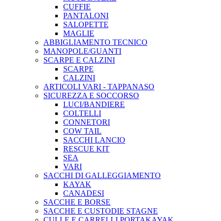
CUFFIE
PANTALONI
SALOPETTE
MAGLIE
ABBIGLIAMENTO TECNICO
MANOPOLE/GUANTI
SCARPE E CALZINI
SCARPE
CALZINI
ARTICOLI VARI - TAPPANASO
SICUREZZA E SOCCORSO
LUCI/BANDIERE
COLTELLI
CONNETORI
COW TAIL
SACCHI LANCIO
RESCUE KIT
SEA
VARI
SACCHI DI GALLEGGIAMENTO
KAYAK
CANADESI
SACCHE E BORSE
SACCHE E CUSTODIE STAGNE
CULLE E CARRELLI PORTAKAYAK