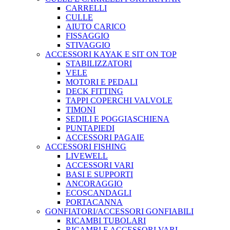
CARRELLI
CULLE
AIUTO CARICO
FISSAGGIO
STIVAGGIO
ACCESSORI KAYAK E SIT ON TOP
STABILIZZATORI
VELE
MOTORI E PEDALI
DECK FITTING
TAPPI COPERCHI VALVOLE
TIMONI
SEDILI E POGGIASCHIENA
PUNTAPIEDI
ACCESSORI PAGAIE
ACCESSORI FISHING
LIVEWELL
ACCESSORI VARI
BASI E SUPPORTI
ANCORAGGIO
ECOSCANDAGLI
PORTACANNA
GONFIATORI/ACCESSORI GONFIABILI
RICAMBI TUBOLARI
RICAMBI E ACCESSORI VARI