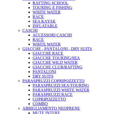
RAFTING SCHOOL
TOURING E FISHING
WHITE WATER
RACE
SEA KAYAK
INFLATABLE
CASCHI
ACCESSORI CASCHI
RACE
WHITE WATER
GIACCHE - PANTALONI - DRY SUITS
GIACCHE RACE
GIACCHE TOURING/SEA
GIACCHE WILD WATER
GIACCHE CLUB/RAFTING
PANTALONI
DRY SUITS
PARASPRUZZI COPRIPOZZETTO
PARASPRUZZI SEA/TOURING
PARASPRUZZI WHITE WATER
PARASPRUZZI RACE
COPRIPOZZETTO
COMBO
ABBIGLIAMENTO NEOPRENE
MUTE INTERE