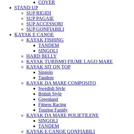
COVER
STAND UP
SUP RIGIDI
SUP PAGAIE
SUP ACCESSORI
SUP GONFIABILI
KAYAK E CANOE
KAYAK FISHING
TANDEM
SINGOLI
HARD BELLY
KAYAK TURISMO FIUME LAGO MARE
KAYAK SIT ON TOP
Singolo
Tandem
KAYAK DA MARE COMPOSITO
Swedish Style
British Style
Greenland
Fitness Racing
Touring Family
KAYAK DA MARE POLIETILENE
SINGOLI
TANDEM
KAYAK E CANOE GONFIABILI