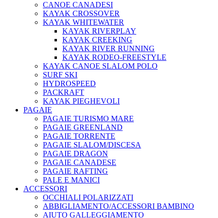
CANOE CANADESI
KAYAK CROSSOVER
KAYAK WHITEWATER
KAYAK RIVERPLAY
KAYAK CREEKING
KAYAK RIVER RUNNING
KAYAK RODEO-FREESTYLE
KAYAK CANOE SLALOM POLO
SURF SKI
HYDROSPEED
PACKRAFT
KAYAK PIEGHEVOLI
PAGAIE
PAGAIE TURISMO MARE
PAGAIE GREENLAND
PAGAIE TORRENTE
PAGAIE SLALOM/DISCESA
PAGAIE DRAGON
PAGAIE CANADESE
PAGAIE RAFTING
PALE E MANICI
ACCESSORI
OCCHIALI POLARIZZATI
ABBIGLIAMENTO/ACCESSORI BAMBINO
AIUTO GALLEGGIAMENTO