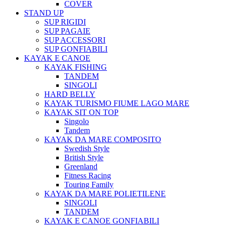
COVER
STAND UP
SUP RIGIDI
SUP PAGAIE
SUP ACCESSORI
SUP GONFIABILI
KAYAK E CANOE
KAYAK FISHING
TANDEM
SINGOLI
HARD BELLY
KAYAK TURISMO FIUME LAGO MARE
KAYAK SIT ON TOP
Singolo
Tandem
KAYAK DA MARE COMPOSITO
Swedish Style
British Style
Greenland
Fitness Racing
Touring Family
KAYAK DA MARE POLIETILENE
SINGOLI
TANDEM
KAYAK E CANOE GONFIABILI