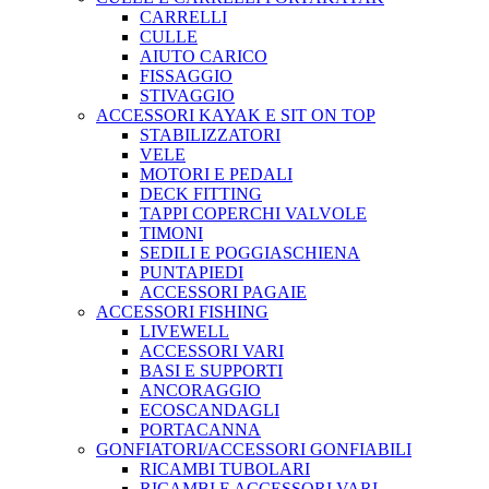
CARRELLI
CULLE
AIUTO CARICO
FISSAGGIO
STIVAGGIO
ACCESSORI KAYAK E SIT ON TOP
STABILIZZATORI
VELE
MOTORI E PEDALI
DECK FITTING
TAPPI COPERCHI VALVOLE
TIMONI
SEDILI E POGGIASCHIENA
PUNTAPIEDI
ACCESSORI PAGAIE
ACCESSORI FISHING
LIVEWELL
ACCESSORI VARI
BASI E SUPPORTI
ANCORAGGIO
ECOSCANDAGLI
PORTACANNA
GONFIATORI/ACCESSORI GONFIABILI
RICAMBI TUBOLARI
RICAMBI E ACCESSORI VARI