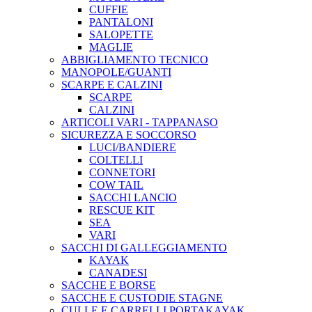
CUFFIE
PANTALONI
SALOPETTE
MAGLIE
ABBIGLIAMENTO TECNICO
MANOPOLE/GUANTI
SCARPE E CALZINI
SCARPE
CALZINI
ARTICOLI VARI - TAPPANASO
SICUREZZA E SOCCORSO
LUCI/BANDIERE
COLTELLI
CONNETORI
COW TAIL
SACCHI LANCIO
RESCUE KIT
SEA
VARI
SACCHI DI GALLEGGIAMENTO
KAYAK
CANADESI
SACCHE E BORSE
SACCHE E CUSTODIE STAGNE
CULLE E CARRELLI PORTAKAYAK