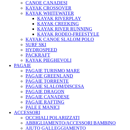
CANOE CANADESI
KAYAK CROSSOVER
KAYAK WHITEWATER
KAYAK RIVERPLAY
KAYAK CREEKING
KAYAK RIVER RUNNING
KAYAK RODEO-FREESTYLE
KAYAK CANOE SLALOM POLO
SURF SKI
HYDROSPEED
PACKRAFT
KAYAK PIEGHEVOLI
PAGAIE
PAGAIE TURISMO MARE
PAGAIE GREENLAND
PAGAIE TORRENTE
PAGAIE SLALOM/DISCESA
PAGAIE DRAGON
PAGAIE CANADESE
PAGAIE RAFTING
PALE E MANICI
ACCESSORI
OCCHIALI POLARIZZATI
ABBIGLIAMENTO/ACCESSORI BAMBINO
AIUTO GALLEGGIAMENTO