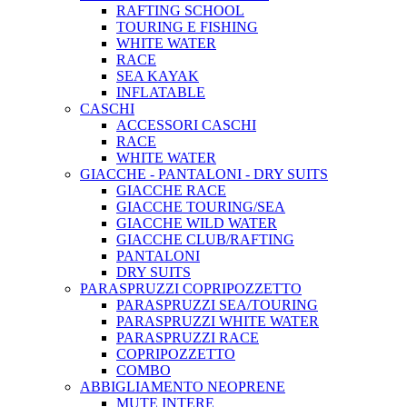
RAFTING SCHOOL
TOURING E FISHING
WHITE WATER
RACE
SEA KAYAK
INFLATABLE
CASCHI
ACCESSORI CASCHI
RACE
WHITE WATER
GIACCHE - PANTALONI - DRY SUITS
GIACCHE RACE
GIACCHE TOURING/SEA
GIACCHE WILD WATER
GIACCHE CLUB/RAFTING
PANTALONI
DRY SUITS
PARASPRUZZI COPRIPOZZETTO
PARASPRUZZI SEA/TOURING
PARASPRUZZI WHITE WATER
PARASPRUZZI RACE
COPRIPOZZETTO
COMBO
ABBIGLIAMENTO NEOPRENE
MUTE INTERE