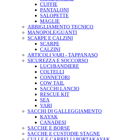
CUFFIE
PANTALONI
SALOPETTE
MAGLIE
ABBIGLIAMENTO TECNICO
MANOPOLE/GUANTI
SCARPE E CALZINI
SCARPE
CALZINI
ARTICOLI VARI - TAPPANASO
SICUREZZA E SOCCORSO
LUCI/BANDIERE
COLTELLI
CONNETORI
COW TAIL
SACCHI LANCIO
RESCUE KIT
SEA
VARI
SACCHI DI GALLEGGIAMENTO
KAYAK
CANADESI
SACCHE E BORSE
SACCHE E CUSTODIE STAGNE
CULLE E CARRELLI PORTAKAYAK