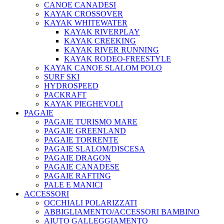
CANOE CANADESI
KAYAK CROSSOVER
KAYAK WHITEWATER
KAYAK RIVERPLAY
KAYAK CREEKING
KAYAK RIVER RUNNING
KAYAK RODEO-FREESTYLE
KAYAK CANOE SLALOM POLO
SURF SKI
HYDROSPEED
PACKRAFT
KAYAK PIEGHEVOLI
PAGAIE
PAGAIE TURISMO MARE
PAGAIE GREENLAND
PAGAIE TORRENTE
PAGAIE SLALOM/DISCESA
PAGAIE DRAGON
PAGAIE CANADESE
PAGAIE RAFTING
PALE E MANICI
ACCESSORI
OCCHIALI POLARIZZATI
ABBIGLIAMENTO/ACCESSORI BAMBINO
AIUTO GALLEGGIAMENTO