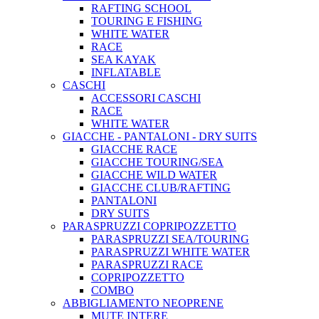
RAFTING SCHOOL
TOURING E FISHING
WHITE WATER
RACE
SEA KAYAK
INFLATABLE
CASCHI
ACCESSORI CASCHI
RACE
WHITE WATER
GIACCHE - PANTALONI - DRY SUITS
GIACCHE RACE
GIACCHE TOURING/SEA
GIACCHE WILD WATER
GIACCHE CLUB/RAFTING
PANTALONI
DRY SUITS
PARASPRUZZI COPRIPOZZETTO
PARASPRUZZI SEA/TOURING
PARASPRUZZI WHITE WATER
PARASPRUZZI RACE
COPRIPOZZETTO
COMBO
ABBIGLIAMENTO NEOPRENE
MUTE INTERE