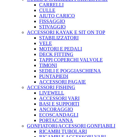
CARRELLI
CULLE
AIUTO CARICO
FISSAGGIO
STIVAGGIO
ACCESSORI KAYAK E SIT ON TOP
STABILIZZATORI
VELE
MOTORI E PEDALI
DECK FITTING
TAPPI COPERCHI VALVOLE
TIMONI
SEDILI E POGGIASCHIENA
PUNTAPIEDI
ACCESSORI PAGAIE
ACCESSORI FISHING
LIVEWELL
ACCESSORI VARI
BASI E SUPPORTI
ANCORAGGIO
ECOSCANDAGLI
PORTACANNA
GONFIATORI/ACCESSORI GONFIABILI
RICAMBI TUBOLARI
RICAMBI E ACCESSORI VARI