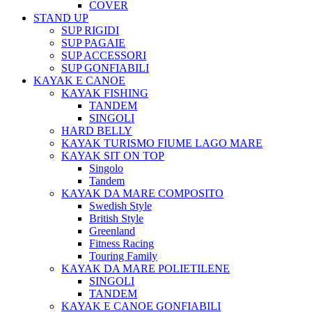
COVER
STAND UP
SUP RIGIDI
SUP PAGAIE
SUP ACCESSORI
SUP GONFIABILI
KAYAK E CANOE
KAYAK FISHING
TANDEM
SINGOLI
HARD BELLY
KAYAK TURISMO FIUME LAGO MARE
KAYAK SIT ON TOP
Singolo
Tandem
KAYAK DA MARE COMPOSITO
Swedish Style
British Style
Greenland
Fitness Racing
Touring Family
KAYAK DA MARE POLIETILENE
SINGOLI
TANDEM
KAYAK E CANOE GONFIABILI