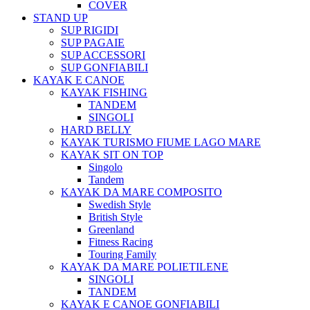
COVER
STAND UP
SUP RIGIDI
SUP PAGAIE
SUP ACCESSORI
SUP GONFIABILI
KAYAK E CANOE
KAYAK FISHING
TANDEM
SINGOLI
HARD BELLY
KAYAK TURISMO FIUME LAGO MARE
KAYAK SIT ON TOP
Singolo
Tandem
KAYAK DA MARE COMPOSITO
Swedish Style
British Style
Greenland
Fitness Racing
Touring Family
KAYAK DA MARE POLIETILENE
SINGOLI
TANDEM
KAYAK E CANOE GONFIABILI