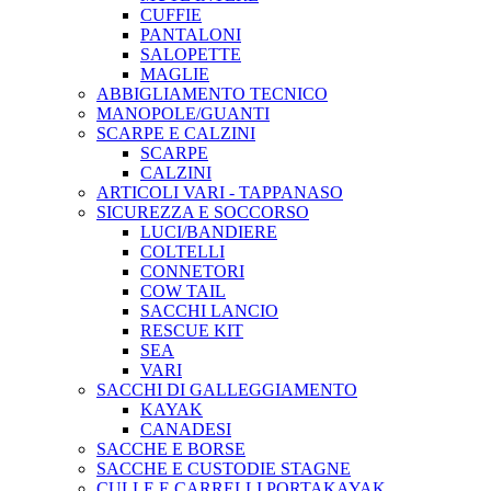
CUFFIE
PANTALONI
SALOPETTE
MAGLIE
ABBIGLIAMENTO TECNICO
MANOPOLE/GUANTI
SCARPE E CALZINI
SCARPE
CALZINI
ARTICOLI VARI - TAPPANASO
SICUREZZA E SOCCORSO
LUCI/BANDIERE
COLTELLI
CONNETORI
COW TAIL
SACCHI LANCIO
RESCUE KIT
SEA
VARI
SACCHI DI GALLEGGIAMENTO
KAYAK
CANADESI
SACCHE E BORSE
SACCHE E CUSTODIE STAGNE
CULLE E CARRELLI PORTAKAYAK