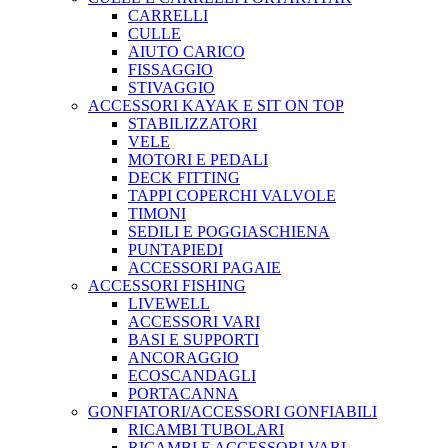
CARRELLI
CULLE
AIUTO CARICO
FISSAGGIO
STIVAGGIO
ACCESSORI KAYAK E SIT ON TOP
STABILIZZATORI
VELE
MOTORI E PEDALI
DECK FITTING
TAPPI COPERCHI VALVOLE
TIMONI
SEDILI E POGGIASCHIENA
PUNTAPIEDI
ACCESSORI PAGAIE
ACCESSORI FISHING
LIVEWELL
ACCESSORI VARI
BASI E SUPPORTI
ANCORAGGIO
ECOSCANDAGLI
PORTACANNA
GONFIATORI/ACCESSORI GONFIABILI
RICAMBI TUBOLARI
RICAMBI E ACCESSORI VARI