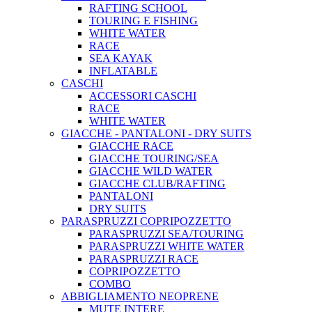
RAFTING SCHOOL
TOURING E FISHING
WHITE WATER
RACE
SEA KAYAK
INFLATABLE
CASCHI
ACCESSORI CASCHI
RACE
WHITE WATER
GIACCHE - PANTALONI - DRY SUITS
GIACCHE RACE
GIACCHE TOURING/SEA
GIACCHE WILD WATER
GIACCHE CLUB/RAFTING
PANTALONI
DRY SUITS
PARASPRUZZI COPRIPOZZETTO
PARASPRUZZI SEA/TOURING
PARASPRUZZI WHITE WATER
PARASPRUZZI RACE
COPRIPOZZETTO
COMBO
ABBIGLIAMENTO NEOPRENE
MUTE INTERE