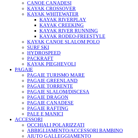
CANOE CANADESI
KAYAK CROSSOVER
KAYAK WHITEWATER
KAYAK RIVERPLAY
KAYAK CREEKING
KAYAK RIVER RUNNING
KAYAK RODEO-FREESTYLE
KAYAK CANOE SLALOM POLO
SURF SKI
HYDROSPEED
PACKRAFT
KAYAK PIEGHEVOLI
PAGAIE
PAGAIE TURISMO MARE
PAGAIE GREENLAND
PAGAIE TORRENTE
PAGAIE SLALOM/DISCESA
PAGAIE DRAGON
PAGAIE CANADESE
PAGAIE RAFTING
PALE E MANICI
ACCESSORI
OCCHIALI POLARIZZATI
ABBIGLIAMENTO/ACCESSORI BAMBINO
AIUTO GALLEGGIAMENTO