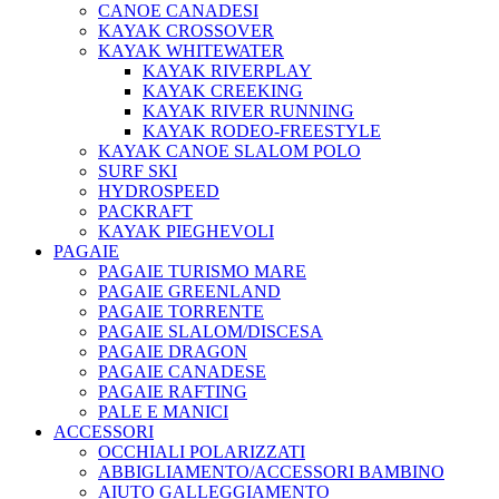
CANOE CANADESI
KAYAK CROSSOVER
KAYAK WHITEWATER
KAYAK RIVERPLAY
KAYAK CREEKING
KAYAK RIVER RUNNING
KAYAK RODEO-FREESTYLE
KAYAK CANOE SLALOM POLO
SURF SKI
HYDROSPEED
PACKRAFT
KAYAK PIEGHEVOLI
PAGAIE
PAGAIE TURISMO MARE
PAGAIE GREENLAND
PAGAIE TORRENTE
PAGAIE SLALOM/DISCESA
PAGAIE DRAGON
PAGAIE CANADESE
PAGAIE RAFTING
PALE E MANICI
ACCESSORI
OCCHIALI POLARIZZATI
ABBIGLIAMENTO/ACCESSORI BAMBINO
AIUTO GALLEGGIAMENTO