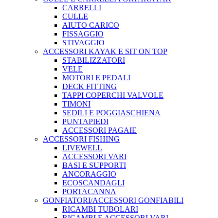
CARRELLI
CULLE
AIUTO CARICO
FISSAGGIO
STIVAGGIO
ACCESSORI KAYAK E SIT ON TOP
STABILIZZATORI
VELE
MOTORI E PEDALI
DECK FITTING
TAPPI COPERCHI VALVOLE
TIMONI
SEDILI E POGGIASCHIENA
PUNTAPIEDI
ACCESSORI PAGAIE
ACCESSORI FISHING
LIVEWELL
ACCESSORI VARI
BASI E SUPPORTI
ANCORAGGIO
ECOSCANDAGLI
PORTACANNA
GONFIATORI/ACCESSORI GONFIABILI
RICAMBI TUBOLARI
RICAMBI E ACCESSORI VARI