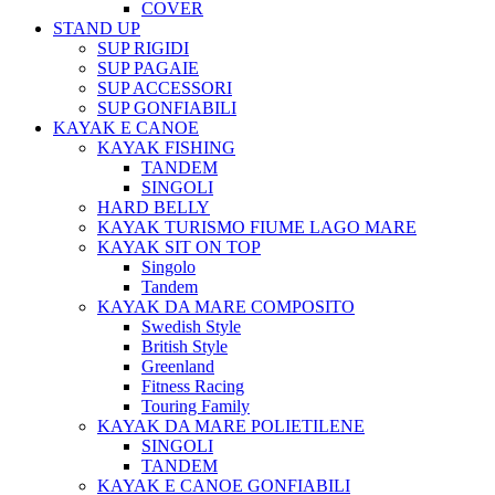
COVER
STAND UP
SUP RIGIDI
SUP PAGAIE
SUP ACCESSORI
SUP GONFIABILI
KAYAK E CANOE
KAYAK FISHING
TANDEM
SINGOLI
HARD BELLY
KAYAK TURISMO FIUME LAGO MARE
KAYAK SIT ON TOP
Singolo
Tandem
KAYAK DA MARE COMPOSITO
Swedish Style
British Style
Greenland
Fitness Racing
Touring Family
KAYAK DA MARE POLIETILENE
SINGOLI
TANDEM
KAYAK E CANOE GONFIABILI