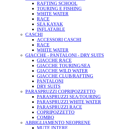
RAFTING SCHOOL
TOURING E FISHING
WHITE WATER
RACE
SEA KAYAK
INFLATABLE
CASCHI
ACCESSORI CASCHI
RACE
WHITE WATER
GIACCHE - PANTALONI - DRY SUITS
GIACCHE RACE
GIACCHE TOURING/SEA
GIACCHE WILD WATER
GIACCHE CLUB/RAFTING
PANTALONI
DRY SUITS
PARASPRUZZI COPRIPOZZETTO
PARASPRUZZI SEA/TOURING
PARASPRUZZI WHITE WATER
PARASPRUZZI RACE
COPRIPOZZETTO
COMBO
ABBIGLIAMENTO NEOPRENE
MUTE INTERE