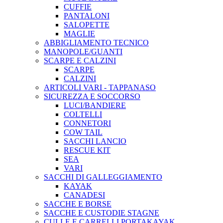
CUFFIE
PANTALONI
SALOPETTE
MAGLIE
ABBIGLIAMENTO TECNICO
MANOPOLE/GUANTI
SCARPE E CALZINI
SCARPE
CALZINI
ARTICOLI VARI - TAPPANASO
SICUREZZA E SOCCORSO
LUCI/BANDIERE
COLTELLI
CONNETORI
COW TAIL
SACCHI LANCIO
RESCUE KIT
SEA
VARI
SACCHI DI GALLEGGIAMENTO
KAYAK
CANADESI
SACCHE E BORSE
SACCHE E CUSTODIE STAGNE
CULLE E CARRELLI PORTAKAYAK