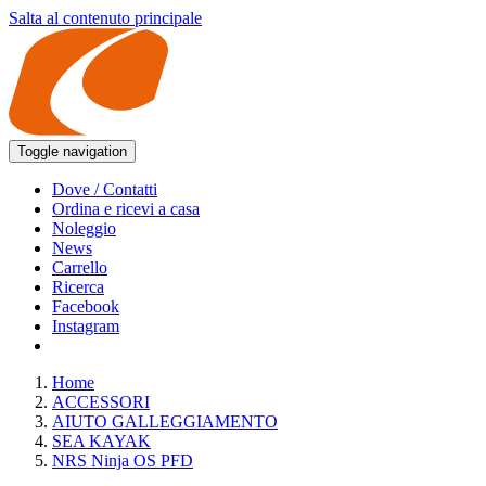
Salta al contenuto principale
Toggle navigation
Dove / Contatti
Ordina e ricevi a casa
Noleggio
News
Carrello
Ricerca
Facebook
Instagram
Home
ACCESSORI
AIUTO GALLEGGIAMENTO
SEA KAYAK
NRS Ninja OS PFD