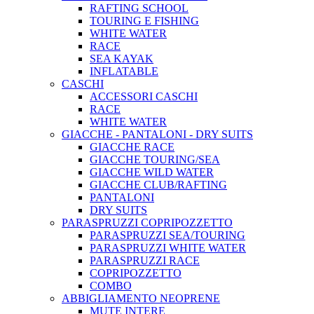
RAFTING SCHOOL
TOURING E FISHING
WHITE WATER
RACE
SEA KAYAK
INFLATABLE
CASCHI
ACCESSORI CASCHI
RACE
WHITE WATER
GIACCHE - PANTALONI - DRY SUITS
GIACCHE RACE
GIACCHE TOURING/SEA
GIACCHE WILD WATER
GIACCHE CLUB/RAFTING
PANTALONI
DRY SUITS
PARASPRUZZI COPRIPOZZETTO
PARASPRUZZI SEA/TOURING
PARASPRUZZI WHITE WATER
PARASPRUZZI RACE
COPRIPOZZETTO
COMBO
ABBIGLIAMENTO NEOPRENE
MUTE INTERE