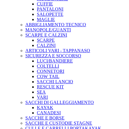
CUFFIE
PANTALONI
SALOPETTE
MAGLIE
ABBIGLIAMENTO TECNICO
MANOPOLE/GUANTI
SCARPE E CALZINI
SCARPE
CALZINI
ARTICOLI VARI - TAPPANASO
SICUREZZA E SOCCORSO
LUCI/BANDIERE
COLTELLI
CONNETORI
COW TAIL
SACCHI LANCIO
RESCUE KIT
SEA
VARI
SACCHI DI GALLEGGIAMENTO
KAYAK
CANADESI
SACCHE E BORSE
SACCHE E CUSTODIE STAGNE
CULLE E CARRELLI PORTAKAYAK