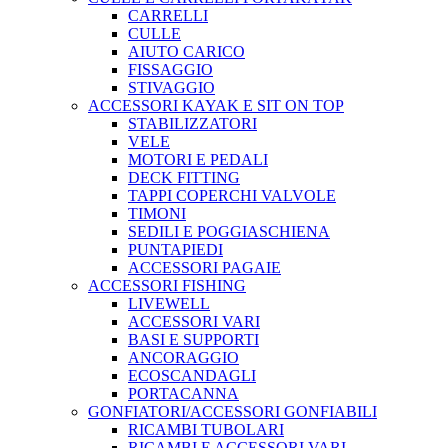
CARRELLI
CULLE
AIUTO CARICO
FISSAGGIO
STIVAGGIO
ACCESSORI KAYAK E SIT ON TOP
STABILIZZATORI
VELE
MOTORI E PEDALI
DECK FITTING
TAPPI COPERCHI VALVOLE
TIMONI
SEDILI E POGGIASCHIENA
PUNTAPIEDI
ACCESSORI PAGAIE
ACCESSORI FISHING
LIVEWELL
ACCESSORI VARI
BASI E SUPPORTI
ANCORAGGIO
ECOSCANDAGLI
PORTACANNA
GONFIATORI/ACCESSORI GONFIABILI
RICAMBI TUBOLARI
RICAMBI E ACCESSORI VARI