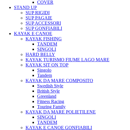
COVER
STAND UP
SUP RIGIDI
SUP PAGAIE
SUP ACCESSORI
SUP GONFIABILI
KAYAK E CANOE
KAYAK FISHING
TANDEM
SINGOLI
HARD BELLY
KAYAK TURISMO FIUME LAGO MARE
KAYAK SIT ON TOP
Singolo
Tandem
KAYAK DA MARE COMPOSITO
Swedish Style
British Style
Greenland
Fitness Racing
Touring Family
KAYAK DA MARE POLIETILENE
SINGOLI
TANDEM
KAYAK E CANOE GONFIABILI