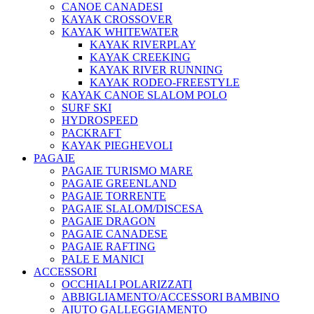
CANOE CANADESI
KAYAK CROSSOVER
KAYAK WHITEWATER
KAYAK RIVERPLAY
KAYAK CREEKING
KAYAK RIVER RUNNING
KAYAK RODEO-FREESTYLE
KAYAK CANOE SLALOM POLO
SURF SKI
HYDROSPEED
PACKRAFT
KAYAK PIEGHEVOLI
PAGAIE
PAGAIE TURISMO MARE
PAGAIE GREENLAND
PAGAIE TORRENTE
PAGAIE SLALOM/DISCESA
PAGAIE DRAGON
PAGAIE CANADESE
PAGAIE RAFTING
PALE E MANICI
ACCESSORI
OCCHIALI POLARIZZATI
ABBIGLIAMENTO/ACCESSORI BAMBINO
AIUTO GALLEGGIAMENTO