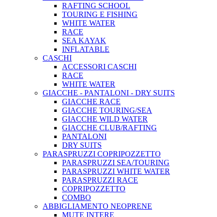
RAFTING SCHOOL
TOURING E FISHING
WHITE WATER
RACE
SEA KAYAK
INFLATABLE
CASCHI
ACCESSORI CASCHI
RACE
WHITE WATER
GIACCHE - PANTALONI - DRY SUITS
GIACCHE RACE
GIACCHE TOURING/SEA
GIACCHE WILD WATER
GIACCHE CLUB/RAFTING
PANTALONI
DRY SUITS
PARASPRUZZI COPRIPOZZETTO
PARASPRUZZI SEA/TOURING
PARASPRUZZI WHITE WATER
PARASPRUZZI RACE
COPRIPOZZETTO
COMBO
ABBIGLIAMENTO NEOPRENE
MUTE INTERE