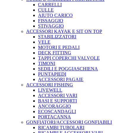
CARRELLI
CULLE
AIUTO CARICO
FISSAGGIO
STIVAGGIO
ACCESSORI KAYAK E SIT ON TOP
STABILIZZATORI
VELE
MOTORI E PEDALI
DECK FITTING
TAPPI COPERCHI VALVOLE
TIMONI
SEDILI E POGGIASCHIENA
PUNTAPIEDI
ACCESSORI PAGAIE
ACCESSORI FISHING
LIVEWELL
ACCESSORI VARI
BASI E SUPPORTI
ANCORAGGIO
ECOSCANDAGLI
PORTACANNA
GONFIATORI/ACCESSORI GONFIABILI
RICAMBI TUBOLARI
RICAMBI E ACCESSORI VARI