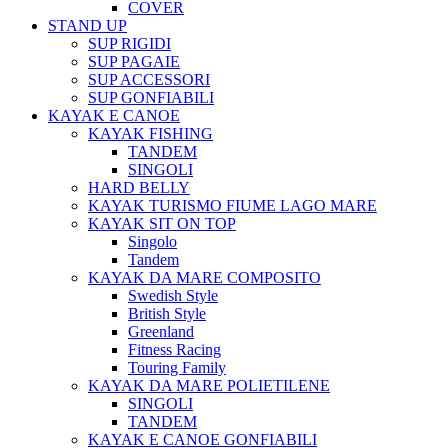
COVER
STAND UP
SUP RIGIDI
SUP PAGAIE
SUP ACCESSORI
SUP GONFIABILI
KAYAK E CANOE
KAYAK FISHING
TANDEM
SINGOLI
HARD BELLY
KAYAK TURISMO FIUME LAGO MARE
KAYAK SIT ON TOP
Singolo
Tandem
KAYAK DA MARE COMPOSITO
Swedish Style
British Style
Greenland
Fitness Racing
Touring Family
KAYAK DA MARE POLIETILENE
SINGOLI
TANDEM
KAYAK E CANOE GONFIABILI