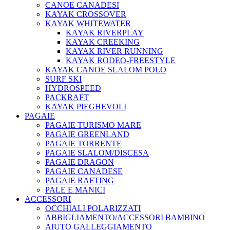
CANOE CANADESI
KAYAK CROSSOVER
KAYAK WHITEWATER
KAYAK RIVERPLAY
KAYAK CREEKING
KAYAK RIVER RUNNING
KAYAK RODEO-FREESTYLE
KAYAK CANOE SLALOM POLO
SURF SKI
HYDROSPEED
PACKRAFT
KAYAK PIEGHEVOLI
PAGAIE
PAGAIE TURISMO MARE
PAGAIE GREENLAND
PAGAIE TORRENTE
PAGAIE SLALOM/DISCESA
PAGAIE DRAGON
PAGAIE CANADESE
PAGAIE RAFTING
PALE E MANICI
ACCESSORI
OCCHIALI POLARIZZATI
ABBIGLIAMENTO/ACCESSORI BAMBINO
AIUTO GALLEGGIAMENTO