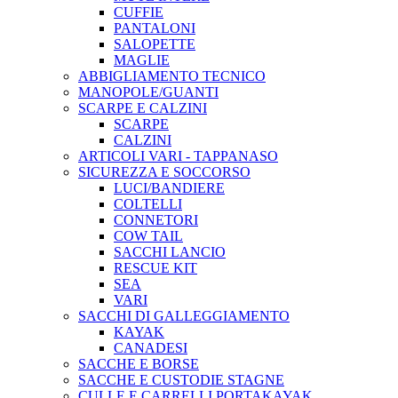
CUFFIE
PANTALONI
SALOPETTE
MAGLIE
ABBIGLIAMENTO TECNICO
MANOPOLE/GUANTI
SCARPE E CALZINI
SCARPE
CALZINI
ARTICOLI VARI - TAPPANASO
SICUREZZA E SOCCORSO
LUCI/BANDIERE
COLTELLI
CONNETORI
COW TAIL
SACCHI LANCIO
RESCUE KIT
SEA
VARI
SACCHI DI GALLEGGIAMENTO
KAYAK
CANADESI
SACCHE E BORSE
SACCHE E CUSTODIE STAGNE
CULLE E CARRELLI PORTAKAYAK