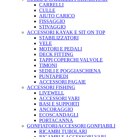
CARRELLI
CULLE
AIUTO CARICO
FISSAGGIO
STIVAGGIO
ACCESSORI KAYAK E SIT ON TOP
STABILIZZATORI
VELE
MOTORI E PEDALI
DECK FITTING
TAPPI COPERCHI VALVOLE
TIMONI
SEDILI E POGGIASCHIENA
PUNTAPIEDI
ACCESSORI PAGAIE
ACCESSORI FISHING
LIVEWELL
ACCESSORI VARI
BASI E SUPPORTI
ANCORAGGIO
ECOSCANDAGLI
PORTACANNA
GONFIATORI/ACCESSORI GONFIABILI
RICAMBI TUBOLARI
RICAMBI E ACCESSORI VARI