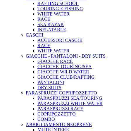
RAFTING SCHOOL
TOURING E FISHING
WHITE WATER
RACE
SEA KAYAK
INFLATABLE
CASCHI
ACCESSORI CASCHI
RACE
WHITE WATER
GIACCHE - PANTALONI - DRY SUITS
GIACCHE RACE
GIACCHE TOURING/SEA
GIACCHE WILD WATER
GIACCHE CLUB/RAFTING
PANTALONI
DRY SUITS
PARASPRUZZI COPRIPOZZETTO
PARASPRUZZI SEA/TOURING
PARASPRUZZI WHITE WATER
PARASPRUZZI RACE
COPRIPOZZETTO
COMBO
ABBIGLIAMENTO NEOPRENE
MUTE INTERE