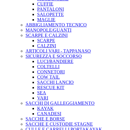
CUFFIE
PANTALONI
SALOPETTE
MAGLIE
ABBIGLIAMENTO TECNICO
MANOPOLE/GUANTI
SCARPE E CALZINI
SCARPE
CALZINI
ARTICOLI VARI - TAPPANASO
SICUREZZA E SOCCORSO
LUCI/BANDIERE
COLTELLI
CONNETORI
COW TAIL
SACCHI LANCIO
RESCUE KIT
SEA
VARI
SACCHI DI GALLEGGIAMENTO
KAYAK
CANADESI
SACCHE E BORSE
SACCHE E CUSTODIE STAGNE
CULLE E CARRELLI PORTAKAYAK