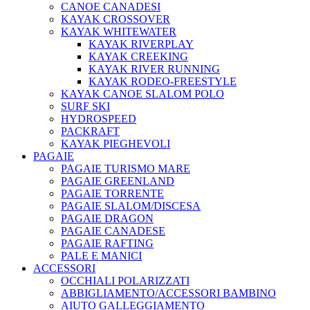
CANOE CANADESI
KAYAK CROSSOVER
KAYAK WHITEWATER
KAYAK RIVERPLAY
KAYAK CREEKING
KAYAK RIVER RUNNING
KAYAK RODEO-FREESTYLE
KAYAK CANOE SLALOM POLO
SURF SKI
HYDROSPEED
PACKRAFT
KAYAK PIEGHEVOLI
PAGAIE
PAGAIE TURISMO MARE
PAGAIE GREENLAND
PAGAIE TORRENTE
PAGAIE SLALOM/DISCESA
PAGAIE DRAGON
PAGAIE CANADESE
PAGAIE RAFTING
PALE E MANICI
ACCESSORI
OCCHIALI POLARIZZATI
ABBIGLIAMENTO/ACCESSORI BAMBINO
AIUTO GALLEGGIAMENTO