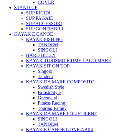
COVER
STAND UP
SUP RIGIDI
SUP PAGAIE
SUP ACCESSORI
SUP GONFIABILI
KAYAK E CANOE
KAYAK FISHING
TANDEM
SINGOLI
HARD BELLY
KAYAK TURISMO FIUME LAGO MARE
KAYAK SIT ON TOP
Singolo
Tandem
KAYAK DA MARE COMPOSITO
Swedish Style
British Style
Greenland
Fitness Racing
Touring Family
KAYAK DA MARE POLIETILENE
SINGOLI
TANDEM
KAYAK E CANOE GONFIABILI