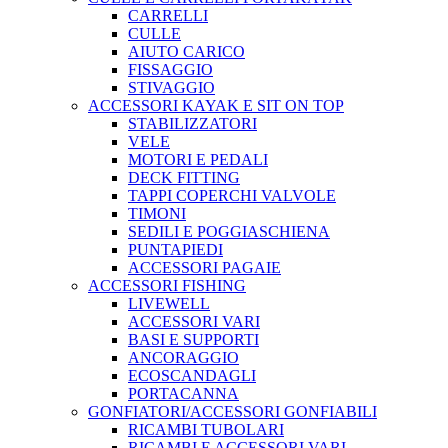
CARRELLI
CULLE
AIUTO CARICO
FISSAGGIO
STIVAGGIO
ACCESSORI KAYAK E SIT ON TOP
STABILIZZATORI
VELE
MOTORI E PEDALI
DECK FITTING
TAPPI COPERCHI VALVOLE
TIMONI
SEDILI E POGGIASCHIENA
PUNTAPIEDI
ACCESSORI PAGAIE
ACCESSORI FISHING
LIVEWELL
ACCESSORI VARI
BASI E SUPPORTI
ANCORAGGIO
ECOSCANDAGLI
PORTACANNA
GONFIATORI/ACCESSORI GONFIABILI
RICAMBI TUBOLARI
RICAMBI E ACCESSORI VARI