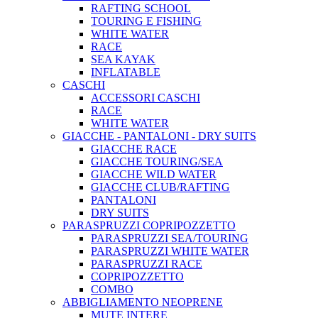
RAFTING SCHOOL
TOURING E FISHING
WHITE WATER
RACE
SEA KAYAK
INFLATABLE
CASCHI
ACCESSORI CASCHI
RACE
WHITE WATER
GIACCHE - PANTALONI - DRY SUITS
GIACCHE RACE
GIACCHE TOURING/SEA
GIACCHE WILD WATER
GIACCHE CLUB/RAFTING
PANTALONI
DRY SUITS
PARASPRUZZI COPRIPOZZETTO
PARASPRUZZI SEA/TOURING
PARASPRUZZI WHITE WATER
PARASPRUZZI RACE
COPRIPOZZETTO
COMBO
ABBIGLIAMENTO NEOPRENE
MUTE INTERE