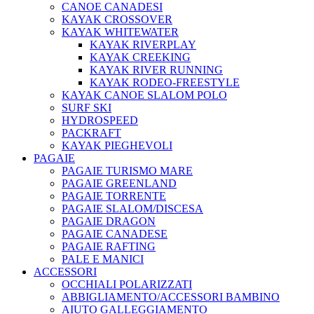
CANOE CANADESI
KAYAK CROSSOVER
KAYAK WHITEWATER
KAYAK RIVERPLAY
KAYAK CREEKING
KAYAK RIVER RUNNING
KAYAK RODEO-FREESTYLE
KAYAK CANOE SLALOM POLO
SURF SKI
HYDROSPEED
PACKRAFT
KAYAK PIEGHEVOLI
PAGAIE
PAGAIE TURISMO MARE
PAGAIE GREENLAND
PAGAIE TORRENTE
PAGAIE SLALOM/DISCESA
PAGAIE DRAGON
PAGAIE CANADESE
PAGAIE RAFTING
PALE E MANICI
ACCESSORI
OCCHIALI POLARIZZATI
ABBIGLIAMENTO/ACCESSORI BAMBINO
AIUTO GALLEGGIAMENTO