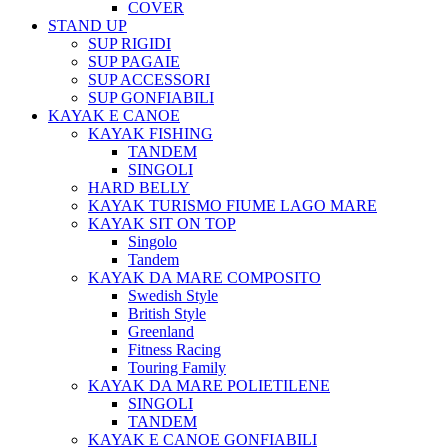
COVER
STAND UP
SUP RIGIDI
SUP PAGAIE
SUP ACCESSORI
SUP GONFIABILI
KAYAK E CANOE
KAYAK FISHING
TANDEM
SINGOLI
HARD BELLY
KAYAK TURISMO FIUME LAGO MARE
KAYAK SIT ON TOP
Singolo
Tandem
KAYAK DA MARE COMPOSITO
Swedish Style
British Style
Greenland
Fitness Racing
Touring Family
KAYAK DA MARE POLIETILENE
SINGOLI
TANDEM
KAYAK E CANOE GONFIABILI