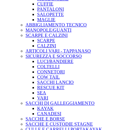
CUFFIE
PANTALONI
SALOPETTE
MAGLIE
ABBIGLIAMENTO TECNICO
MANOPOLE/GUANTI
SCARPE E CALZINI
SCARPE
CALZINI
ARTICOLI VARI - TAPPANASO
SICUREZZA E SOCCORSO
LUCI/BANDIERE
COLTELLI
CONNETORI
COW TAIL
SACCHI LANCIO
RESCUE KIT
SEA
VARI
SACCHI DI GALLEGGIAMENTO
KAYAK
CANADESI
SACCHE E BORSE
SACCHE E CUSTODIE STAGNE
CULLE E CARRELLI PORTAKAYAK