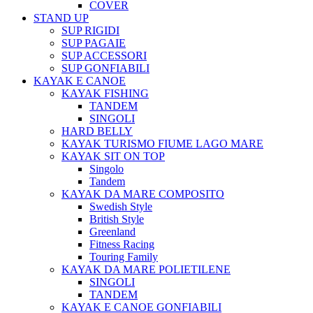
COVER
STAND UP
SUP RIGIDI
SUP PAGAIE
SUP ACCESSORI
SUP GONFIABILI
KAYAK E CANOE
KAYAK FISHING
TANDEM
SINGOLI
HARD BELLY
KAYAK TURISMO FIUME LAGO MARE
KAYAK SIT ON TOP
Singolo
Tandem
KAYAK DA MARE COMPOSITO
Swedish Style
British Style
Greenland
Fitness Racing
Touring Family
KAYAK DA MARE POLIETILENE
SINGOLI
TANDEM
KAYAK E CANOE GONFIABILI