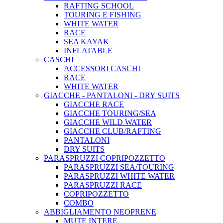
RAFTING SCHOOL
TOURING E FISHING
WHITE WATER
RACE
SEA KAYAK
INFLATABLE
CASCHI
ACCESSORI CASCHI
RACE
WHITE WATER
GIACCHE - PANTALONI - DRY SUITS
GIACCHE RACE
GIACCHE TOURING/SEA
GIACCHE WILD WATER
GIACCHE CLUB/RAFTING
PANTALONI
DRY SUITS
PARASPRUZZI COPRIPOZZETTO
PARASPRUZZI SEA/TOURING
PARASPRUZZI WHITE WATER
PARASPRUZZI RACE
COPRIPOZZETTO
COMBO
ABBIGLIAMENTO NEOPRENE
MUTE INTERE