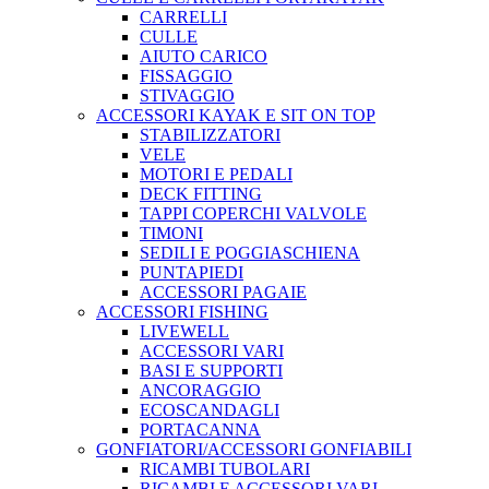
CARRELLI
CULLE
AIUTO CARICO
FISSAGGIO
STIVAGGIO
ACCESSORI KAYAK E SIT ON TOP
STABILIZZATORI
VELE
MOTORI E PEDALI
DECK FITTING
TAPPI COPERCHI VALVOLE
TIMONI
SEDILI E POGGIASCHIENA
PUNTAPIEDI
ACCESSORI PAGAIE
ACCESSORI FISHING
LIVEWELL
ACCESSORI VARI
BASI E SUPPORTI
ANCORAGGIO
ECOSCANDAGLI
PORTACANNA
GONFIATORI/ACCESSORI GONFIABILI
RICAMBI TUBOLARI
RICAMBI E ACCESSORI VARI