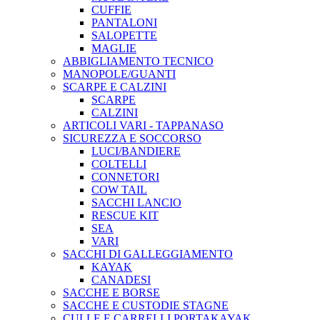
CUFFIE
PANTALONI
SALOPETTE
MAGLIE
ABBIGLIAMENTO TECNICO
MANOPOLE/GUANTI
SCARPE E CALZINI
SCARPE
CALZINI
ARTICOLI VARI - TAPPANASO
SICUREZZA E SOCCORSO
LUCI/BANDIERE
COLTELLI
CONNETORI
COW TAIL
SACCHI LANCIO
RESCUE KIT
SEA
VARI
SACCHI DI GALLEGGIAMENTO
KAYAK
CANADESI
SACCHE E BORSE
SACCHE E CUSTODIE STAGNE
CULLE E CARRELLI PORTAKAYAK