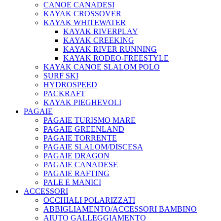
CANOE CANADESI
KAYAK CROSSOVER
KAYAK WHITEWATER
KAYAK RIVERPLAY
KAYAK CREEKING
KAYAK RIVER RUNNING
KAYAK RODEO-FREESTYLE
KAYAK CANOE SLALOM POLO
SURF SKI
HYDROSPEED
PACKRAFT
KAYAK PIEGHEVOLI
PAGAIE
PAGAIE TURISMO MARE
PAGAIE GREENLAND
PAGAIE TORRENTE
PAGAIE SLALOM/DISCESA
PAGAIE DRAGON
PAGAIE CANADESE
PAGAIE RAFTING
PALE E MANICI
ACCESSORI
OCCHIALI POLARIZZATI
ABBIGLIAMENTO/ACCESSORI BAMBINO
AIUTO GALLEGGIAMENTO