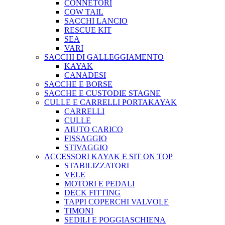
CONNETORI
COW TAIL
SACCHI LANCIO
RESCUE KIT
SEA
VARI
SACCHI DI GALLEGGIAMENTO
KAYAK
CANADESI
SACCHE E BORSE
SACCHE E CUSTODIE STAGNE
CULLE E CARRELLI PORTAKAYAK
CARRELLI
CULLE
AIUTO CARICO
FISSAGGIO
STIVAGGIO
ACCESSORI KAYAK E SIT ON TOP
STABILIZZATORI
VELE
MOTORI E PEDALI
DECK FITTING
TAPPI COPERCHI VALVOLE
TIMONI
SEDILI E POGGIASCHIENA