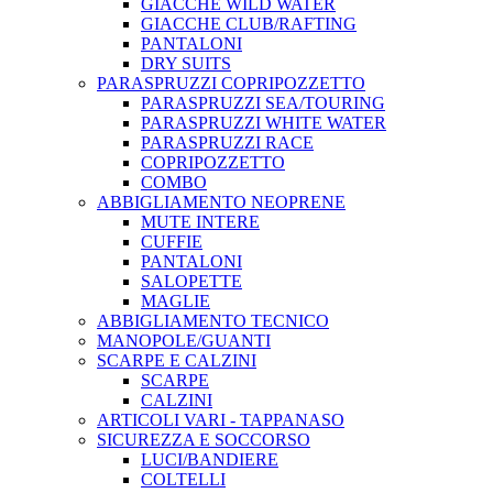
GIACCHE WILD WATER
GIACCHE CLUB/RAFTING
PANTALONI
DRY SUITS
PARASPRUZZI COPRIPOZZETTO
PARASPRUZZI SEA/TOURING
PARASPRUZZI WHITE WATER
PARASPRUZZI RACE
COPRIPOZZETTO
COMBO
ABBIGLIAMENTO NEOPRENE
MUTE INTERE
CUFFIE
PANTALONI
SALOPETTE
MAGLIE
ABBIGLIAMENTO TECNICO
MANOPOLE/GUANTI
SCARPE E CALZINI
SCARPE
CALZINI
ARTICOLI VARI - TAPPANASO
SICUREZZA E SOCCORSO
LUCI/BANDIERE
COLTELLI