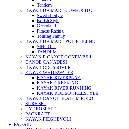
Tandem
KAYAK DA MARE COMPOSITO
Swedish Style
British Style
Greenland
Fitness Racing
Touring Family
KAYAK DA MARE POLIETILENE
SINGOLI
TANDEM
KAYAK E CANOE GONFIABILI
CANOE CANADESI
KAYAK CROSSOVER
KAYAK WHITEWATER
KAYAK RIVERPLAY
KAYAK CREEKING
KAYAK RIVER RUNNING
KAYAK RODEO-FREESTYLE
KAYAK CANOE SLALOM POLO
SURF SKI
HYDROSPEED
PACKRAFT
KAYAK PIEGHEVOLI
PAGAIE