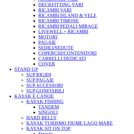
DECKFITTING VARI
RICAMBI VARI
RICAMBI ISLAND & VELE
RICAMBI TIMONE
RICAMBI PEDALI MIRAGE
LIVEWELL + RICAMBI
MOTORI
PAGAIE
SEDILI/SEDUTE
COPERCHI/CONTENITORI
CARRELLI DEDICATI
COVER
STAND UP
SUP RIGIDI
SUP PAGAIE
SUP ACCESSORI
SUP GONFIABILI
KAYAK E CANOE
KAYAK FISHING
TANDEM
SINGOLI
HARD BELLY
KAYAK TURISMO FIUME LAGO MARE
KAYAK SIT ON TOP
Singolo