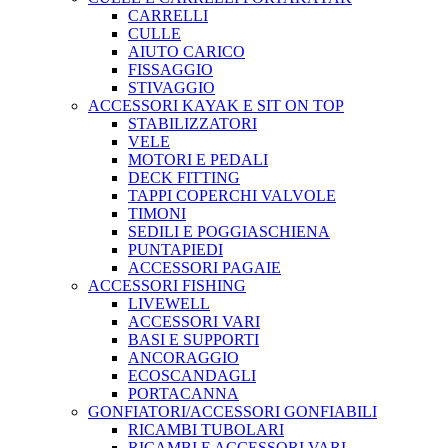
CARRELLI
CULLE
AIUTO CARICO
FISSAGGIO
STIVAGGIO
ACCESSORI KAYAK E SIT ON TOP
STABILIZZATORI
VELE
MOTORI E PEDALI
DECK FITTING
TAPPI COPERCHI VALVOLE
TIMONI
SEDILI E POGGIASCHIENA
PUNTAPIEDI
ACCESSORI PAGAIE
ACCESSORI FISHING
LIVEWELL
ACCESSORI VARI
BASI E SUPPORTI
ANCORAGGIO
ECOSCANDAGLI
PORTACANNA
GONFIATORI/ACCESSORI GONFIABILI
RICAMBI TUBOLARI
RICAMBI E ACCESSORI VARI