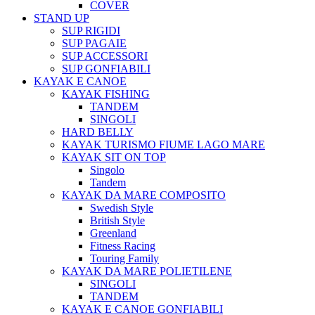
COVER
STAND UP
SUP RIGIDI
SUP PAGAIE
SUP ACCESSORI
SUP GONFIABILI
KAYAK E CANOE
KAYAK FISHING
TANDEM
SINGOLI
HARD BELLY
KAYAK TURISMO FIUME LAGO MARE
KAYAK SIT ON TOP
Singolo
Tandem
KAYAK DA MARE COMPOSITO
Swedish Style
British Style
Greenland
Fitness Racing
Touring Family
KAYAK DA MARE POLIETILENE
SINGOLI
TANDEM
KAYAK E CANOE GONFIABILI