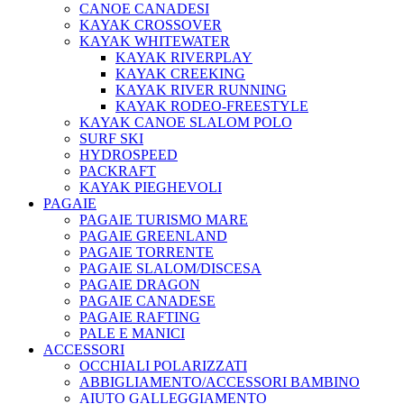
CANOE CANADESI
KAYAK CROSSOVER
KAYAK WHITEWATER
KAYAK RIVERPLAY
KAYAK CREEKING
KAYAK RIVER RUNNING
KAYAK RODEO-FREESTYLE
KAYAK CANOE SLALOM POLO
SURF SKI
HYDROSPEED
PACKRAFT
KAYAK PIEGHEVOLI
PAGAIE
PAGAIE TURISMO MARE
PAGAIE GREENLAND
PAGAIE TORRENTE
PAGAIE SLALOM/DISCESA
PAGAIE DRAGON
PAGAIE CANADESE
PAGAIE RAFTING
PALE E MANICI
ACCESSORI
OCCHIALI POLARIZZATI
ABBIGLIAMENTO/ACCESSORI BAMBINO
AIUTO GALLEGGIAMENTO