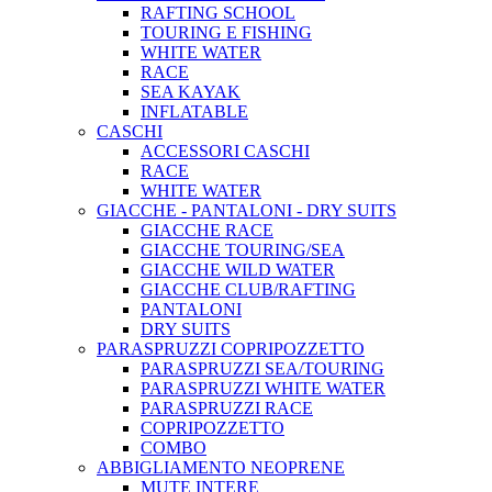
RAFTING SCHOOL
TOURING E FISHING
WHITE WATER
RACE
SEA KAYAK
INFLATABLE
CASCHI
ACCESSORI CASCHI
RACE
WHITE WATER
GIACCHE - PANTALONI - DRY SUITS
GIACCHE RACE
GIACCHE TOURING/SEA
GIACCHE WILD WATER
GIACCHE CLUB/RAFTING
PANTALONI
DRY SUITS
PARASPRUZZI COPRIPOZZETTO
PARASPRUZZI SEA/TOURING
PARASPRUZZI WHITE WATER
PARASPRUZZI RACE
COPRIPOZZETTO
COMBO
ABBIGLIAMENTO NEOPRENE
MUTE INTERE