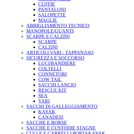
CUFFIE
PANTALONI
SALOPETTE
MAGLIE
ABBIGLIAMENTO TECNICO
MANOPOLE/GUANTI
SCARPE E CALZINI
SCARPE
CALZINI
ARTICOLI VARI - TAPPANASO
SICUREZZA E SOCCORSO
LUCI/BANDIERE
COLTELLI
CONNETORI
COW TAIL
SACCHI LANCIO
RESCUE KIT
SEA
VARI
SACCHI DI GALLEGGIAMENTO
KAYAK
CANADESI
SACCHE E BORSE
SACCHE E CUSTODIE STAGNE
CULLE E CARRELLI PORTAKAYAK