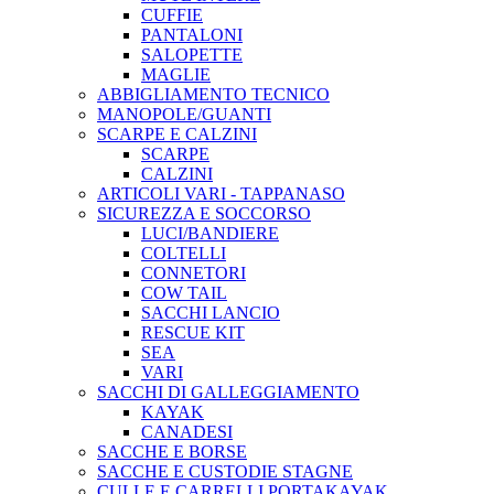
CUFFIE
PANTALONI
SALOPETTE
MAGLIE
ABBIGLIAMENTO TECNICO
MANOPOLE/GUANTI
SCARPE E CALZINI
SCARPE
CALZINI
ARTICOLI VARI - TAPPANASO
SICUREZZA E SOCCORSO
LUCI/BANDIERE
COLTELLI
CONNETORI
COW TAIL
SACCHI LANCIO
RESCUE KIT
SEA
VARI
SACCHI DI GALLEGGIAMENTO
KAYAK
CANADESI
SACCHE E BORSE
SACCHE E CUSTODIE STAGNE
CULLE E CARRELLI PORTAKAYAK