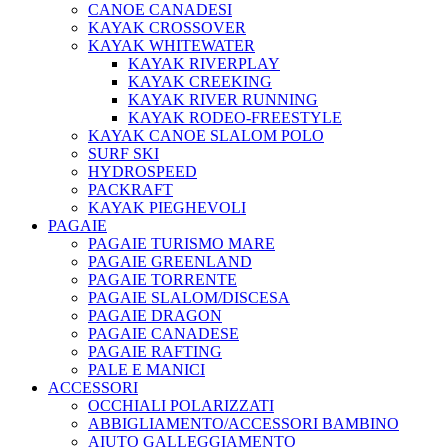
CANOE CANADESI
KAYAK CROSSOVER
KAYAK WHITEWATER
KAYAK RIVERPLAY
KAYAK CREEKING
KAYAK RIVER RUNNING
KAYAK RODEO-FREESTYLE
KAYAK CANOE SLALOM POLO
SURF SKI
HYDROSPEED
PACKRAFT
KAYAK PIEGHEVOLI
PAGAIE
PAGAIE TURISMO MARE
PAGAIE GREENLAND
PAGAIE TORRENTE
PAGAIE SLALOM/DISCESA
PAGAIE DRAGON
PAGAIE CANADESE
PAGAIE RAFTING
PALE E MANICI
ACCESSORI
OCCHIALI POLARIZZATI
ABBIGLIAMENTO/ACCESSORI BAMBINO
AIUTO GALLEGGIAMENTO