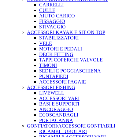
CARRELLI
CULLE
AIUTO CARICO
FISSAGGIO
STIVAGGIO
ACCESSORI KAYAK E SIT ON TOP
STABILIZZATORI
VELE
MOTORI E PEDALI
DECK FITTING
TAPPI COPERCHI VALVOLE
TIMONI
SEDILI E POGGIASCHIENA
PUNTAPIEDI
ACCESSORI PAGAIE
ACCESSORI FISHING
LIVEWELL
ACCESSORI VARI
BASI E SUPPORTI
ANCORAGGIO
ECOSCANDAGLI
PORTACANNA
GONFIATORI/ACCESSORI GONFIABILI
RICAMBI TUBOLARI
RICAMBI E ACCESSORI VARI