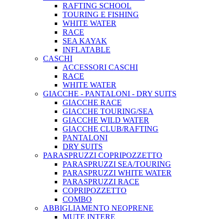
RAFTING SCHOOL
TOURING E FISHING
WHITE WATER
RACE
SEA KAYAK
INFLATABLE
CASCHI
ACCESSORI CASCHI
RACE
WHITE WATER
GIACCHE - PANTALONI - DRY SUITS
GIACCHE RACE
GIACCHE TOURING/SEA
GIACCHE WILD WATER
GIACCHE CLUB/RAFTING
PANTALONI
DRY SUITS
PARASPRUZZI COPRIPOZZETTO
PARASPRUZZI SEA/TOURING
PARASPRUZZI WHITE WATER
PARASPRUZZI RACE
COPRIPOZZETTO
COMBO
ABBIGLIAMENTO NEOPRENE
MUTE INTERE