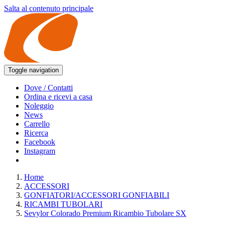
Salta al contenuto principale
Toggle navigation
Dove / Contatti
Ordina e ricevi a casa
Noleggio
News
Carrello
Ricerca
Facebook
Instagram
Home
ACCESSORI
GONFIATORI/ACCESSORI GONFIABILI
RICAMBI TUBOLARI
Sevylor Colorado Premium Ricambio Tubolare SX