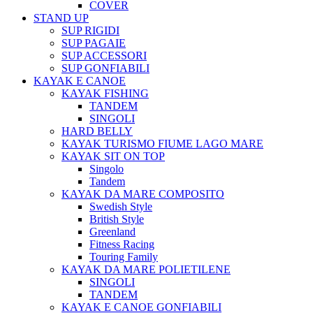
COVER
STAND UP
SUP RIGIDI
SUP PAGAIE
SUP ACCESSORI
SUP GONFIABILI
KAYAK E CANOE
KAYAK FISHING
TANDEM
SINGOLI
HARD BELLY
KAYAK TURISMO FIUME LAGO MARE
KAYAK SIT ON TOP
Singolo
Tandem
KAYAK DA MARE COMPOSITO
Swedish Style
British Style
Greenland
Fitness Racing
Touring Family
KAYAK DA MARE POLIETILENE
SINGOLI
TANDEM
KAYAK E CANOE GONFIABILI