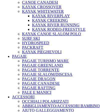
CANOE CANADESI
KAYAK CROSSOVER
KAYAK WHITEWATER
KAYAK RIVERPLAY
KAYAK CREEKING
KAYAK RIVER RUNNING
KAYAK RODEO-FREESTYLE
KAYAK CANOE SLALOM POLO
SURF SKI
HYDROSPEED
PACKRAFT
KAYAK PIEGHEVOLI
PAGAIE
PAGAIE TURISMO MARE
PAGAIE GREENLAND
PAGAIE TORRENTE
PAGAIE SLALOM/DISCESA
PAGAIE DRAGON
PAGAIE CANADESE
PAGAIE RAFTING
PALE E MANICI
ACCESSORI
OCCHIALI POLARIZZATI
ABBIGLIAMENTO/ACCESSORI BAMBINO
AIUTO GALLEGGIAMENTO