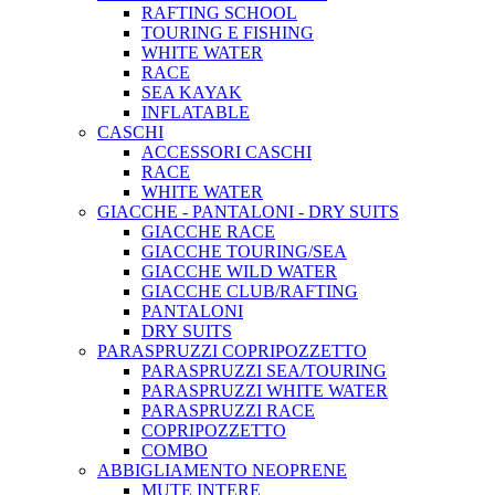
RAFTING SCHOOL
TOURING E FISHING
WHITE WATER
RACE
SEA KAYAK
INFLATABLE
CASCHI
ACCESSORI CASCHI
RACE
WHITE WATER
GIACCHE - PANTALONI - DRY SUITS
GIACCHE RACE
GIACCHE TOURING/SEA
GIACCHE WILD WATER
GIACCHE CLUB/RAFTING
PANTALONI
DRY SUITS
PARASPRUZZI COPRIPOZZETTO
PARASPRUZZI SEA/TOURING
PARASPRUZZI WHITE WATER
PARASPRUZZI RACE
COPRIPOZZETTO
COMBO
ABBIGLIAMENTO NEOPRENE
MUTE INTERE