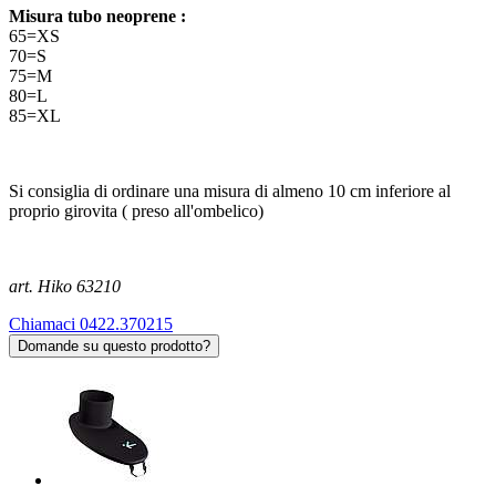
Misura tubo neoprene :
65=XS
70=S
75=M
80=L
85=XL
Si consiglia di ordinare una misura di almeno 10 cm inferiore al
proprio girovita ( preso all'ombelico)
art. Hiko 63210
Chiamaci 0422.370215
Domande su questo prodotto?