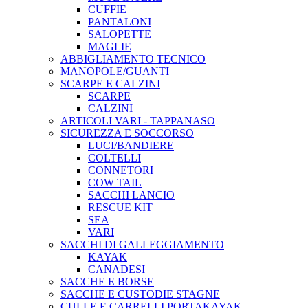
CUFFIE
PANTALONI
SALOPETTE
MAGLIE
ABBIGLIAMENTO TECNICO
MANOPOLE/GUANTI
SCARPE E CALZINI
SCARPE
CALZINI
ARTICOLI VARI - TAPPANASO
SICUREZZA E SOCCORSO
LUCI/BANDIERE
COLTELLI
CONNETORI
COW TAIL
SACCHI LANCIO
RESCUE KIT
SEA
VARI
SACCHI DI GALLEGGIAMENTO
KAYAK
CANADESI
SACCHE E BORSE
SACCHE E CUSTODIE STAGNE
CULLE E CARRELLI PORTAKAYAK