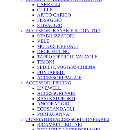
CARRELLI
CULLE
AIUTO CARICO
FISSAGGIO
STIVAGGIO
ACCESSORI KAYAK E SIT ON TOP
STABILIZZATORI
VELE
MOTORI E PEDALI
DECK FITTING
TAPPI COPERCHI VALVOLE
TIMONI
SEDILI E POGGIASCHIENA
PUNTAPIEDI
ACCESSORI PAGAIE
ACCESSORI FISHING
LIVEWELL
ACCESSORI VARI
BASI E SUPPORTI
ANCORAGGIO
ECOSCANDAGLI
PORTACANNA
GONFIATORI/ACCESSORI GONFIABILI
RICAMBI TUBOLARI
RICAMBI E ACCESSORI VARI