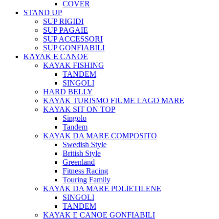
COVER
STAND UP
SUP RIGIDI
SUP PAGAIE
SUP ACCESSORI
SUP GONFIABILI
KAYAK E CANOE
KAYAK FISHING
TANDEM
SINGOLI
HARD BELLY
KAYAK TURISMO FIUME LAGO MARE
KAYAK SIT ON TOP
Singolo
Tandem
KAYAK DA MARE COMPOSITO
Swedish Style
British Style
Greenland
Fitness Racing
Touring Family
KAYAK DA MARE POLIETILENE
SINGOLI
TANDEM
KAYAK E CANOE GONFIABILI