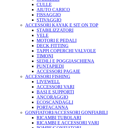
CULLE
AIUTO CARICO
FISSAGGIO
STIVAGGIO
ACCESSORI KAYAK E SIT ON TOP
STABILIZZATORI
VELE
MOTORI E PEDALI
DECK FITTING
TAPPI COPERCHI VALVOLE
TIMONI
SEDILI E POGGIASCHIENA
PUNTAPIEDI
ACCESSORI PAGAIE
ACCESSORI FISHING
LIVEWELL
ACCESSORI VARI
BASI E SUPPORTI
ANCORAGGIO
ECOSCANDAGLI
PORTACANNA
GONFIATORI/ACCESSORI GONFIABILI
RICAMBI TUBOLARI
RICAMBI E ACCESSORI VARI
POMPE/GONFIATORI