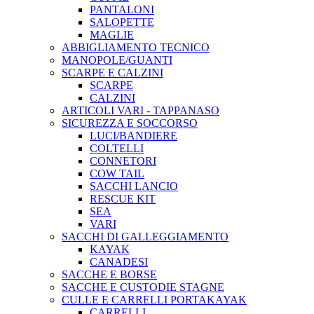
PANTALONI
SALOPETTE
MAGLIE
ABBIGLIAMENTO TECNICO
MANOPOLE/GUANTI
SCARPE E CALZINI
SCARPE
CALZINI
ARTICOLI VARI - TAPPANASO
SICUREZZA E SOCCORSO
LUCI/BANDIERE
COLTELLI
CONNETORI
COW TAIL
SACCHI LANCIO
RESCUE KIT
SEA
VARI
SACCHI DI GALLEGGIAMENTO
KAYAK
CANADESI
SACCHE E BORSE
SACCHE E CUSTODIE STAGNE
CULLE E CARRELLI PORTAKAYAK
CARRELLI