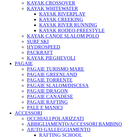
KAYAK CROSSOVER
KAYAK WHITEWATER
KAYAK RIVERPLAY
KAYAK CREEKING
KAYAK RIVER RUNNING
KAYAK RODEO-FREESTYLE
KAYAK CANOE SLALOM POLO
SURF SKI
HYDROSPEED
PACKRAFT
KAYAK PIEGHEVOLI
PAGAIE
PAGAIE TURISMO MARE
PAGAIE GREENLAND
PAGAIE TORRENTE
PAGAIE SLALOM/DISCESA
PAGAIE DRAGON
PAGAIE CANADESE
PAGAIE RAFTING
PALE E MANICI
ACCESSORI
OCCHIALI POLARIZZATI
ABBIGLIAMENTO/ACCESSORI BAMBINO
AIUTO GALLEGGIAMENTO
RAFTING SCHOOL