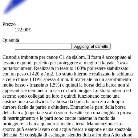
Prezzo
172,00€
Quantità
Aggiungi al carrello
Custodia imbottita per canoe C1 da slalom. Il foam è accoppiato al
tessuto e quindi perfetto per proteggere al meglio il kayak . Tasca
portadocumenti Realizzata in tessuto 100% poliestere stabilizzato
con un peso di 420 g / m2. Lo strato interno è realizzato in schiuma
a celle chiuse LDPE spessa 4 mm. Il materiale ha un assorbimento
molto basso - (massimo 1,5%) e quindi la borsa della barca non si
appesantisce nemmeno in caso di forti piogge. Lo strato interno ed
esterno sono collegati tra loro e quindi funzionano come una
costruzione a sandwich. La borsa da barca ha una zip a doppio
cursore facile da parire e chiudere. Entrambe le parti della borsa
della barca (coperta e scafo) sono rivestite con una cinghia a prova
di restringimento e le parti sono cucite insieme in modo da
proteggere la barca quando si mette a terra. Manutenzione: Lo
sporco può essere lavato con acqua fresca e sapone e una spazzola
delicata. Si consiglia di asciugare stendendola all'ombra Attenzione!