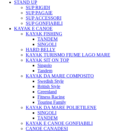
STAND UP
SUP RIGIDI
SUP PAGAIE
SUP ACCESSORI
SUP GONFIABILI
KAYAK E CANOE
KAYAK FISHING
TANDEM
SINGOLI
HARD BELLY
KAYAK TURISMO FIUME LAGO MARE
KAYAK SIT ON TOP
Singolo
Tandem
KAYAK DA MARE COMPOSITO
Swedish Style
British Style
Greenland
Fitness Racing
Touring Family
KAYAK DA MARE POLIETILENE
SINGOLI
TANDEM
KAYAK E CANOE GONFIABILI
CANOE CANADESI