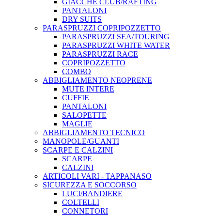
GIACCHE CLUB/RAFTING
PANTALONI
DRY SUITS
PARASPRUZZI COPRIPOZZETTO
PARASPRUZZI SEA/TOURING
PARASPRUZZI WHITE WATER
PARASPRUZZI RACE
COPRIPOZZETTO
COMBO
ABBIGLIAMENTO NEOPRENE
MUTE INTERE
CUFFIE
PANTALONI
SALOPETTE
MAGLIE
ABBIGLIAMENTO TECNICO
MANOPOLE/GUANTI
SCARPE E CALZINI
SCARPE
CALZINI
ARTICOLI VARI - TAPPANASO
SICUREZZA E SOCCORSO
LUCI/BANDIERE
COLTELLI
CONNETORI