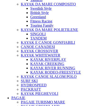
KAYAK DA MARE COMPOSITO
Swedish Style
British Style
Greenland
Fitness Racing
Touring Family
KAYAK DA MARE POLIETILENE
SINGOLI
TANDEM
KAYAK E CANOE GONFIABILI
CANOE CANADESI
KAYAK CROSSOVER
KAYAK WHITEWATER
KAYAK RIVERPLAY
KAYAK CREEKING
KAYAK RIVER RUNNING
KAYAK RODEO-FREESTYLE
KAYAK CANOE SLALOM POLO
SURF SKI
HYDROSPEED
PACKRAFT
KAYAK PIEGHEVOLI
PAGAIE
PAGAIE TURISMO MARE