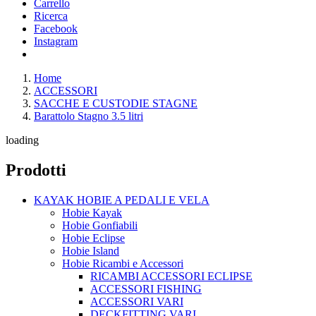
Carrello
Ricerca
Facebook
Instagram
Home
ACCESSORI
SACCHE E CUSTODIE STAGNE
Barattolo Stagno 3.5 litri
loading
Prodotti
KAYAK HOBIE A PEDALI E VELA
Hobie Kayak
Hobie Gonfiabili
Hobie Eclipse
Hobie Island
Hobie Ricambi e Accessori
RICAMBI ACCESSORI ECLIPSE
ACCESSORI FISHING
ACCESSORI VARI
DECKFITTING VARI