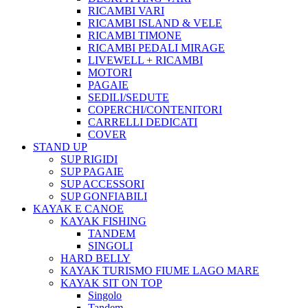
RICAMBI VARI
RICAMBI ISLAND & VELE
RICAMBI TIMONE
RICAMBI PEDALI MIRAGE
LIVEWELL + RICAMBI
MOTORI
PAGAIE
SEDILI/SEDUTE
COPERCHI/CONTENITORI
CARRELLI DEDICATI
COVER
STAND UP
SUP RIGIDI
SUP PAGAIE
SUP ACCESSORI
SUP GONFIABILI
KAYAK E CANOE
KAYAK FISHING
TANDEM
SINGOLI
HARD BELLY
KAYAK TURISMO FIUME LAGO MARE
KAYAK SIT ON TOP
Singolo
Tandem