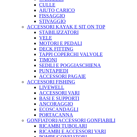
CULLE
AIUTO CARICO
FISSAGGIO
STIVAGGIO
ACCESSORI KAYAK E SIT ON TOP
STABILIZZATORI
VELE
MOTORI E PEDALI
DECK FITTING
TAPPI COPERCHI VALVOLE
TIMONI
SEDILI E POGGIASCHIENA
PUNTAPIEDI
ACCESSORI PAGAIE
ACCESSORI FISHING
LIVEWELL
ACCESSORI VARI
BASI E SUPPORTI
ANCORAGGIO
ECOSCANDAGLI
PORTACANNA
GONFIATORI/ACCESSORI GONFIABILI
RICAMBI TUBOLARI
RICAMBI E ACCESSORI VARI
POMPE/GONFIATORI