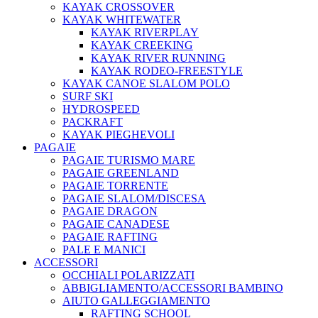
KAYAK CROSSOVER
KAYAK WHITEWATER
KAYAK RIVERPLAY
KAYAK CREEKING
KAYAK RIVER RUNNING
KAYAK RODEO-FREESTYLE
KAYAK CANOE SLALOM POLO
SURF SKI
HYDROSPEED
PACKRAFT
KAYAK PIEGHEVOLI
PAGAIE
PAGAIE TURISMO MARE
PAGAIE GREENLAND
PAGAIE TORRENTE
PAGAIE SLALOM/DISCESA
PAGAIE DRAGON
PAGAIE CANADESE
PAGAIE RAFTING
PALE E MANICI
ACCESSORI
OCCHIALI POLARIZZATI
ABBIGLIAMENTO/ACCESSORI BAMBINO
AIUTO GALLEGGIAMENTO
RAFTING SCHOOL