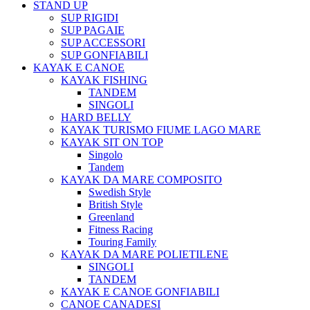
STAND UP
SUP RIGIDI
SUP PAGAIE
SUP ACCESSORI
SUP GONFIABILI
KAYAK E CANOE
KAYAK FISHING
TANDEM
SINGOLI
HARD BELLY
KAYAK TURISMO FIUME LAGO MARE
KAYAK SIT ON TOP
Singolo
Tandem
KAYAK DA MARE COMPOSITO
Swedish Style
British Style
Greenland
Fitness Racing
Touring Family
KAYAK DA MARE POLIETILENE
SINGOLI
TANDEM
KAYAK E CANOE GONFIABILI
CANOE CANADESI