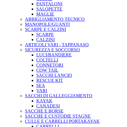
PANTALONI
SALOPETTE
MAGLIE
ABBIGLIAMENTO TECNICO
MANOPOLE/GUANTI
SCARPE E CALZINI
SCARPE
CALZINI
ARTICOLI VARI - TAPPANASO
SICUREZZA E SOCCORSO
LUCI/BANDIERE
COLTELLI
CONNETORI
COW TAIL
SACCHI LANCIO
RESCUE KIT
SEA
VARI
SACCHI DI GALLEGGIAMENTO
KAYAK
CANADESI
SACCHE E BORSE
SACCHE E CUSTODIE STAGNE
CULLE E CARRELLI PORTAKAYAK
CARRELLI