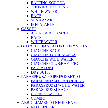
RAFTING SCHOOL
TOURING E FISHING
WHITE WATER
RACE
SEA KAYAK
INFLATABLE
CASCHI
ACCESSORI CASCHI
RACE
WHITE WATER
GIACCHE - PANTALONI - DRY SUITS
GIACCHE RACE
GIACCHE TOURING/SEA
GIACCHE WILD WATER
GIACCHE CLUB/RAFTING
PANTALONI
DRY SUITS
PARASPRUZZI COPRIPOZZETTO
PARASPRUZZI SEA/TOURING
PARASPRUZZI WHITE WATER
PARASPRUZZI RACE
COPRIPOZZETTO
COMBO
ABBIGLIAMENTO NEOPRENE
MUTE INTERE