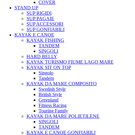
COVER
STAND UP
SUP RIGIDI
SUP PAGAIE
SUP ACCESSORI
SUP GONFIABILI
KAYAK E CANOE
KAYAK FISHING
TANDEM
SINGOLI
HARD BELLY
KAYAK TURISMO FIUME LAGO MARE
KAYAK SIT ON TOP
Singolo
Tandem
KAYAK DA MARE COMPOSITO
Swedish Style
British Style
Greenland
Fitness Racing
Touring Family
KAYAK DA MARE POLIETILENE
SINGOLI
TANDEM
KAYAK E CANOE GONFIABILI