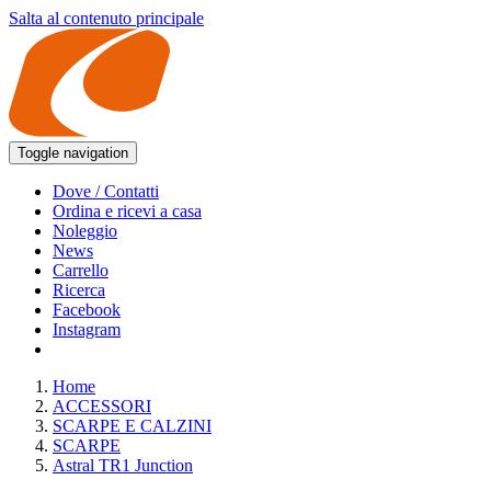
Salta al contenuto principale
Toggle navigation
Dove / Contatti
Ordina e ricevi a casa
Noleggio
News
Carrello
Ricerca
Facebook
Instagram
Home
ACCESSORI
SCARPE E CALZINI
SCARPE
Astral TR1 Junction