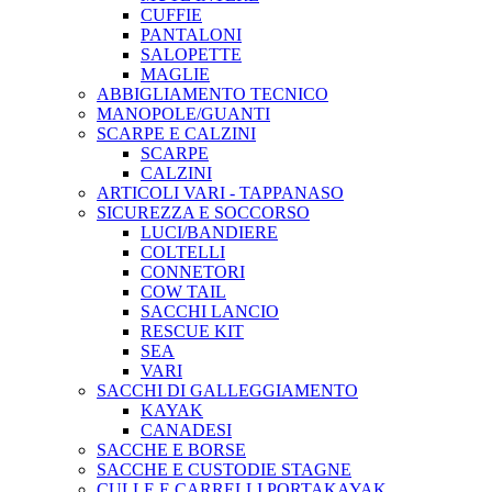
CUFFIE
PANTALONI
SALOPETTE
MAGLIE
ABBIGLIAMENTO TECNICO
MANOPOLE/GUANTI
SCARPE E CALZINI
SCARPE
CALZINI
ARTICOLI VARI - TAPPANASO
SICUREZZA E SOCCORSO
LUCI/BANDIERE
COLTELLI
CONNETORI
COW TAIL
SACCHI LANCIO
RESCUE KIT
SEA
VARI
SACCHI DI GALLEGGIAMENTO
KAYAK
CANADESI
SACCHE E BORSE
SACCHE E CUSTODIE STAGNE
CULLE E CARRELLI PORTAKAYAK