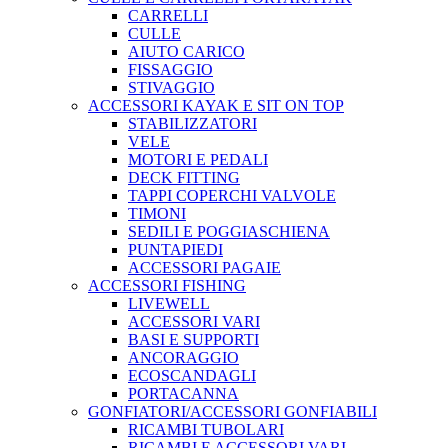
CARRELLI
CULLE
AIUTO CARICO
FISSAGGIO
STIVAGGIO
ACCESSORI KAYAK E SIT ON TOP
STABILIZZATORI
VELE
MOTORI E PEDALI
DECK FITTING
TAPPI COPERCHI VALVOLE
TIMONI
SEDILI E POGGIASCHIENA
PUNTAPIEDI
ACCESSORI PAGAIE
ACCESSORI FISHING
LIVEWELL
ACCESSORI VARI
BASI E SUPPORTI
ANCORAGGIO
ECOSCANDAGLI
PORTACANNA
GONFIATORI/ACCESSORI GONFIABILI
RICAMBI TUBOLARI
RICAMBI E ACCESSORI VARI