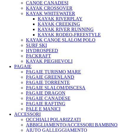
CANOE CANADESI
KAYAK CROSSOVER
KAYAK WHITEWATER
KAYAK RIVERPLAY
KAYAK CREEKING
KAYAK RIVER RUNNING
KAYAK RODEO-FREESTYLE
KAYAK CANOE SLALOM POLO
SURF SKI
HYDROSPEED
PACKRAFT
KAYAK PIEGHEVOLI
PAGAIE
PAGAIE TURISMO MARE
PAGAIE GREENLAND
PAGAIE TORRENTE
PAGAIE SLALOM/DISCESA
PAGAIE DRAGON
PAGAIE CANADESE
PAGAIE RAFTING
PALE E MANICI
ACCESSORI
OCCHIALI POLARIZZATI
ABBIGLIAMENTO/ACCESSORI BAMBINO
AIUTO GALLEGGIAMENTO