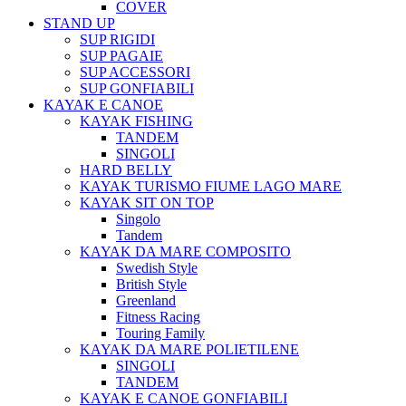
COVER
STAND UP
SUP RIGIDI
SUP PAGAIE
SUP ACCESSORI
SUP GONFIABILI
KAYAK E CANOE
KAYAK FISHING
TANDEM
SINGOLI
HARD BELLY
KAYAK TURISMO FIUME LAGO MARE
KAYAK SIT ON TOP
Singolo
Tandem
KAYAK DA MARE COMPOSITO
Swedish Style
British Style
Greenland
Fitness Racing
Touring Family
KAYAK DA MARE POLIETILENE
SINGOLI
TANDEM
KAYAK E CANOE GONFIABILI