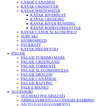
CANOE CANADESI
KAYAK CROSSOVER
KAYAK WHITEWATER
KAYAK RIVERPLAY
KAYAK CREEKING
KAYAK RIVER RUNNING
KAYAK RODEO-FREESTYLE
KAYAK CANOE SLALOM POLO
SURF SKI
HYDROSPEED
PACKRAFT
KAYAK PIEGHEVOLI
PAGAIE
PAGAIE TURISMO MARE
PAGAIE GREENLAND
PAGAIE TORRENTE
PAGAIE SLALOM/DISCESA
PAGAIE DRAGON
PAGAIE CANADESE
PAGAIE RAFTING
PALE E MANICI
ACCESSORI
OCCHIALI POLARIZZATI
ABBIGLIAMENTO/ACCESSORI BAMBINO
AIUTO GALLEGGIAMENTO