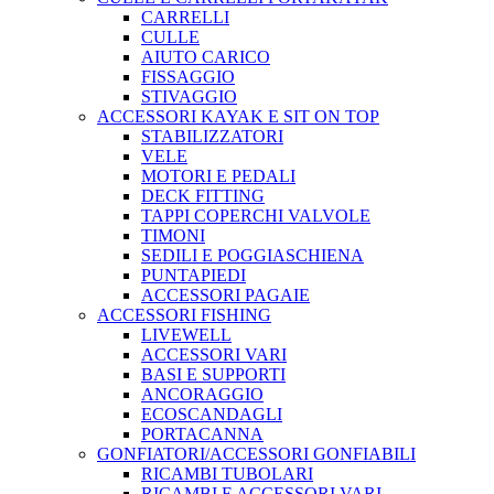
CARRELLI
CULLE
AIUTO CARICO
FISSAGGIO
STIVAGGIO
ACCESSORI KAYAK E SIT ON TOP
STABILIZZATORI
VELE
MOTORI E PEDALI
DECK FITTING
TAPPI COPERCHI VALVOLE
TIMONI
SEDILI E POGGIASCHIENA
PUNTAPIEDI
ACCESSORI PAGAIE
ACCESSORI FISHING
LIVEWELL
ACCESSORI VARI
BASI E SUPPORTI
ANCORAGGIO
ECOSCANDAGLI
PORTACANNA
GONFIATORI/ACCESSORI GONFIABILI
RICAMBI TUBOLARI
RICAMBI E ACCESSORI VARI