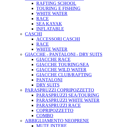
RAFTING SCHOOL
TOURING E FISHING
WHITE WATER
RACE
SEA KAYAK
INFLATABLE
CASCHI
ACCESSORI CASCHI
RACE
WHITE WATER
GIACCHE - PANTALONI - DRY SUITS
GIACCHE RACE
GIACCHE TOURING/SEA
GIACCHE WILD WATER
GIACCHE CLUB/RAFTING
PANTALONI
DRY SUITS
PARASPRUZZI COPRIPOZZETTO
PARASPRUZZI SEA/TOURING
PARASPRUZZI WHITE WATER
PARASPRUZZI RACE
COPRIPOZZETTO
COMBO
ABBIGLIAMENTO NEOPRENE
MUTE INTERE