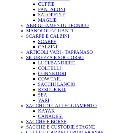
CUFFIE
PANTALONI
SALOPETTE
MAGLIE
ABBIGLIAMENTO TECNICO
MANOPOLE/GUANTI
SCARPE E CALZINI
SCARPE
CALZINI
ARTICOLI VARI - TAPPANASO
SICUREZZA E SOCCORSO
LUCI/BANDIERE
COLTELLI
CONNETORI
COW TAIL
SACCHI LANCIO
RESCUE KIT
SEA
VARI
SACCHI DI GALLEGGIAMENTO
KAYAK
CANADESI
SACCHE E BORSE
SACCHE E CUSTODIE STAGNE
CULLE E CARRELLI PORTAKAYAK