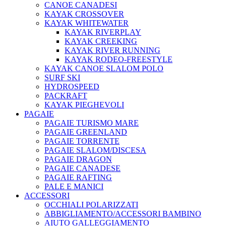
CANOE CANADESI
KAYAK CROSSOVER
KAYAK WHITEWATER
KAYAK RIVERPLAY
KAYAK CREEKING
KAYAK RIVER RUNNING
KAYAK RODEO-FREESTYLE
KAYAK CANOE SLALOM POLO
SURF SKI
HYDROSPEED
PACKRAFT
KAYAK PIEGHEVOLI
PAGAIE
PAGAIE TURISMO MARE
PAGAIE GREENLAND
PAGAIE TORRENTE
PAGAIE SLALOM/DISCESA
PAGAIE DRAGON
PAGAIE CANADESE
PAGAIE RAFTING
PALE E MANICI
ACCESSORI
OCCHIALI POLARIZZATI
ABBIGLIAMENTO/ACCESSORI BAMBINO
AIUTO GALLEGGIAMENTO