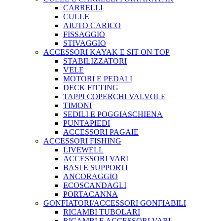
CARRELLI
CULLE
AIUTO CARICO
FISSAGGIO
STIVAGGIO
ACCESSORI KAYAK E SIT ON TOP
STABILIZZATORI
VELE
MOTORI E PEDALI
DECK FITTING
TAPPI COPERCHI VALVOLE
TIMONI
SEDILI E POGGIASCHIENA
PUNTAPIEDI
ACCESSORI PAGAIE
ACCESSORI FISHING
LIVEWELL
ACCESSORI VARI
BASI E SUPPORTI
ANCORAGGIO
ECOSCANDAGLI
PORTACANNA
GONFIATORI/ACCESSORI GONFIABILI
RICAMBI TUBOLARI
RICAMBI E ACCESSORI VARI