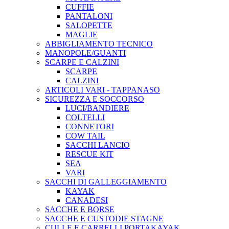
CUFFIE
PANTALONI
SALOPETTE
MAGLIE
ABBIGLIAMENTO TECNICO
MANOPOLE/GUANTI
SCARPE E CALZINI
SCARPE
CALZINI
ARTICOLI VARI - TAPPANASO
SICUREZZA E SOCCORSO
LUCI/BANDIERE
COLTELLI
CONNETORI
COW TAIL
SACCHI LANCIO
RESCUE KIT
SEA
VARI
SACCHI DI GALLEGGIAMENTO
KAYAK
CANADESI
SACCHE E BORSE
SACCHE E CUSTODIE STAGNE
CULLE E CARRELLI PORTAKAYAK