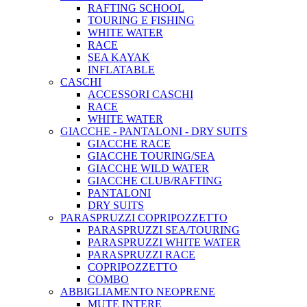
RAFTING SCHOOL
TOURING E FISHING
WHITE WATER
RACE
SEA KAYAK
INFLATABLE
CASCHI
ACCESSORI CASCHI
RACE
WHITE WATER
GIACCHE - PANTALONI - DRY SUITS
GIACCHE RACE
GIACCHE TOURING/SEA
GIACCHE WILD WATER
GIACCHE CLUB/RAFTING
PANTALONI
DRY SUITS
PARASPRUZZI COPRIPOZZETTO
PARASPRUZZI SEA/TOURING
PARASPRUZZI WHITE WATER
PARASPRUZZI RACE
COPRIPOZZETTO
COMBO
ABBIGLIAMENTO NEOPRENE
MUTE INTERE