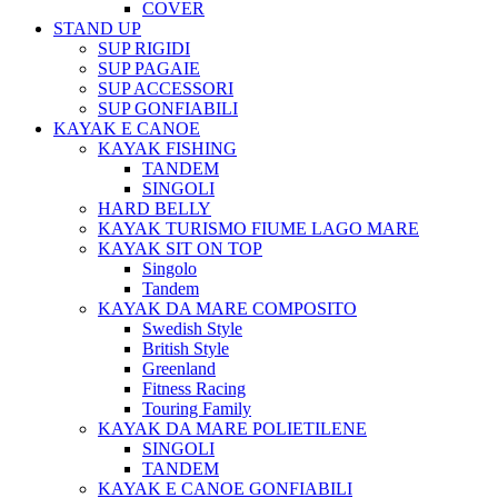
COVER
STAND UP
SUP RIGIDI
SUP PAGAIE
SUP ACCESSORI
SUP GONFIABILI
KAYAK E CANOE
KAYAK FISHING
TANDEM
SINGOLI
HARD BELLY
KAYAK TURISMO FIUME LAGO MARE
KAYAK SIT ON TOP
Singolo
Tandem
KAYAK DA MARE COMPOSITO
Swedish Style
British Style
Greenland
Fitness Racing
Touring Family
KAYAK DA MARE POLIETILENE
SINGOLI
TANDEM
KAYAK E CANOE GONFIABILI