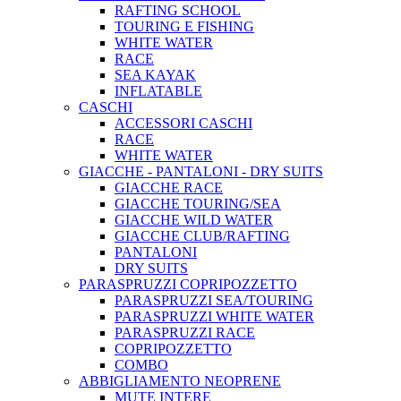
RAFTING SCHOOL
TOURING E FISHING
WHITE WATER
RACE
SEA KAYAK
INFLATABLE
CASCHI
ACCESSORI CASCHI
RACE
WHITE WATER
GIACCHE - PANTALONI - DRY SUITS
GIACCHE RACE
GIACCHE TOURING/SEA
GIACCHE WILD WATER
GIACCHE CLUB/RAFTING
PANTALONI
DRY SUITS
PARASPRUZZI COPRIPOZZETTO
PARASPRUZZI SEA/TOURING
PARASPRUZZI WHITE WATER
PARASPRUZZI RACE
COPRIPOZZETTO
COMBO
ABBIGLIAMENTO NEOPRENE
MUTE INTERE