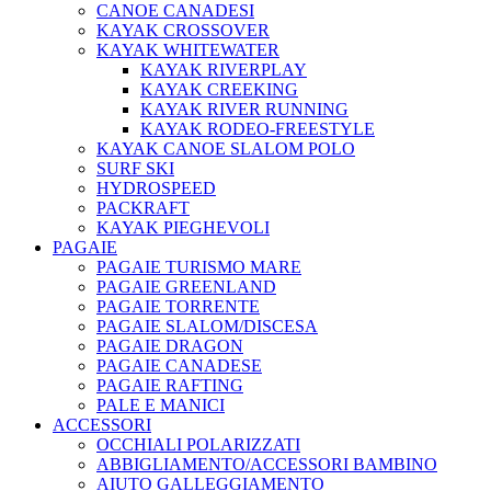
CANOE CANADESI
KAYAK CROSSOVER
KAYAK WHITEWATER
KAYAK RIVERPLAY
KAYAK CREEKING
KAYAK RIVER RUNNING
KAYAK RODEO-FREESTYLE
KAYAK CANOE SLALOM POLO
SURF SKI
HYDROSPEED
PACKRAFT
KAYAK PIEGHEVOLI
PAGAIE
PAGAIE TURISMO MARE
PAGAIE GREENLAND
PAGAIE TORRENTE
PAGAIE SLALOM/DISCESA
PAGAIE DRAGON
PAGAIE CANADESE
PAGAIE RAFTING
PALE E MANICI
ACCESSORI
OCCHIALI POLARIZZATI
ABBIGLIAMENTO/ACCESSORI BAMBINO
AIUTO GALLEGGIAMENTO