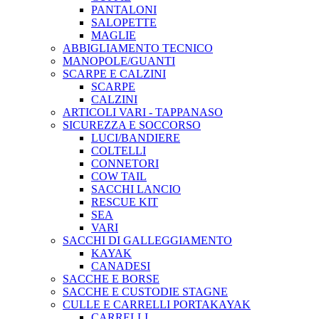
PANTALONI
SALOPETTE
MAGLIE
ABBIGLIAMENTO TECNICO
MANOPOLE/GUANTI
SCARPE E CALZINI
SCARPE
CALZINI
ARTICOLI VARI - TAPPANASO
SICUREZZA E SOCCORSO
LUCI/BANDIERE
COLTELLI
CONNETORI
COW TAIL
SACCHI LANCIO
RESCUE KIT
SEA
VARI
SACCHI DI GALLEGGIAMENTO
KAYAK
CANADESI
SACCHE E BORSE
SACCHE E CUSTODIE STAGNE
CULLE E CARRELLI PORTAKAYAK
CARRELLI