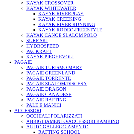
KAYAK CROSSOVER
KAYAK WHITEWATER
KAYAK RIVERPLAY
KAYAK CREEKING
KAYAK RIVER RUNNING
KAYAK RODEO-FREESTYLE
KAYAK CANOE SLALOM POLO
SURF SKI
HYDROSPEED
PACKRAFT
KAYAK PIEGHEVOLI
PAGAIE
PAGAIE TURISMO MARE
PAGAIE GREENLAND
PAGAIE TORRENTE
PAGAIE SLALOM/DISCESA
PAGAIE DRAGON
PAGAIE CANADESE
PAGAIE RAFTING
PALE E MANICI
ACCESSORI
OCCHIALI POLARIZZATI
ABBIGLIAMENTO/ACCESSORI BAMBINO
AIUTO GALLEGGIAMENTO
RAFTING SCHOOL