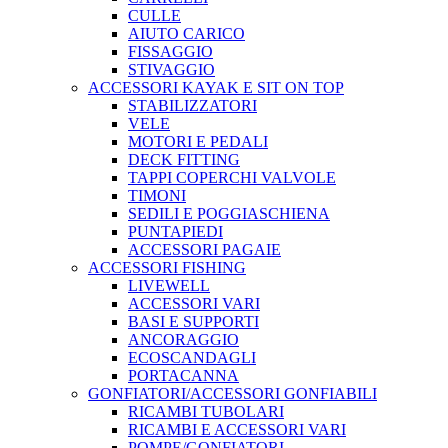
CULLE
AIUTO CARICO
FISSAGGIO
STIVAGGIO
ACCESSORI KAYAK E SIT ON TOP
STABILIZZATORI
VELE
MOTORI E PEDALI
DECK FITTING
TAPPI COPERCHI VALVOLE
TIMONI
SEDILI E POGGIASCHIENA
PUNTAPIEDI
ACCESSORI PAGAIE
ACCESSORI FISHING
LIVEWELL
ACCESSORI VARI
BASI E SUPPORTI
ANCORAGGIO
ECOSCANDAGLI
PORTACANNA
GONFIATORI/ACCESSORI GONFIABILI
RICAMBI TUBOLARI
RICAMBI E ACCESSORI VARI
POMPE/GONFIATORI