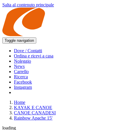
Salta al contenuto principale
Toggle navigation
Dove / Contatti
Ordina e ricevi a casa
Noleggio
News
Carrello
Ricerca
Facebook
Instagram
Home
KAYAK E CANOE
CANOE CANADESI
Rainbow Apache 15'
loading