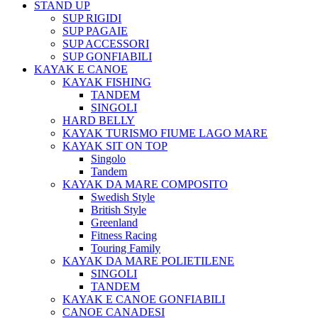
STAND UP
SUP RIGIDI
SUP PAGAIE
SUP ACCESSORI
SUP GONFIABILI
KAYAK E CANOE
KAYAK FISHING
TANDEM
SINGOLI
HARD BELLY
KAYAK TURISMO FIUME LAGO MARE
KAYAK SIT ON TOP
Singolo
Tandem
KAYAK DA MARE COMPOSITO
Swedish Style
British Style
Greenland
Fitness Racing
Touring Family
KAYAK DA MARE POLIETILENE
SINGOLI
TANDEM
KAYAK E CANOE GONFIABILI
CANOE CANADESI