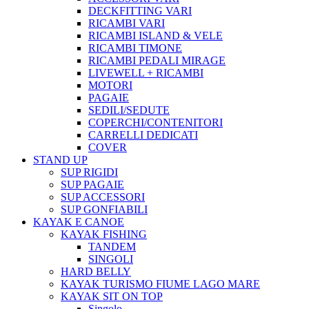
DECKFITTING VARI
RICAMBI VARI
RICAMBI ISLAND & VELE
RICAMBI TIMONE
RICAMBI PEDALI MIRAGE
LIVEWELL + RICAMBI
MOTORI
PAGAIE
SEDILI/SEDUTE
COPERCHI/CONTENITORI
CARRELLI DEDICATI
COVER
STAND UP
SUP RIGIDI
SUP PAGAIE
SUP ACCESSORI
SUP GONFIABILI
KAYAK E CANOE
KAYAK FISHING
TANDEM
SINGOLI
HARD BELLY
KAYAK TURISMO FIUME LAGO MARE
KAYAK SIT ON TOP
Singolo