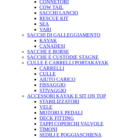
CONNETORI
COW TAIL
SACCHI LANCIO
RESCUE KIT
SEA
VARI
SACCHI DI GALLEGGIAMENTO
KAYAK
CANADESI
SACCHE E BORSE
SACCHE E CUSTODIE STAGNE
CULLE E CARRELLI PORTAKAYAK
CARRELLI
CULLE
AIUTO CARICO
FISSAGGIO
STIVAGGIO
ACCESSORI KAYAK E SIT ON TOP
STABILIZZATORI
VELE
MOTORI E PEDALI
DECK FITTING
TAPPI COPERCHI VALVOLE
TIMONI
SEDILI E POGGIASCHIENA