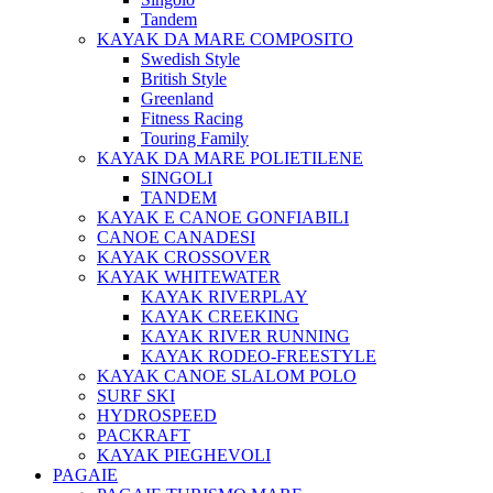
Tandem
KAYAK DA MARE COMPOSITO
Swedish Style
British Style
Greenland
Fitness Racing
Touring Family
KAYAK DA MARE POLIETILENE
SINGOLI
TANDEM
KAYAK E CANOE GONFIABILI
CANOE CANADESI
KAYAK CROSSOVER
KAYAK WHITEWATER
KAYAK RIVERPLAY
KAYAK CREEKING
KAYAK RIVER RUNNING
KAYAK RODEO-FREESTYLE
KAYAK CANOE SLALOM POLO
SURF SKI
HYDROSPEED
PACKRAFT
KAYAK PIEGHEVOLI
PAGAIE