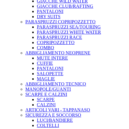
GIACCHE WILD WATER
GIACCHE CLUB/RAFTING
PANTALONI
DRY SUITS
PARASPRUZZI COPRIPOZZETTO
PARASPRUZZI SEA/TOURING
PARASPRUZZI WHITE WATER
PARASPRUZZI RACE
COPRIPOZZETTO
COMBO
ABBIGLIAMENTO NEOPRENE
MUTE INTERE
CUFFIE
PANTALONI
SALOPETTE
MAGLIE
ABBIGLIAMENTO TECNICO
MANOPOLE/GUANTI
SCARPE E CALZINI
SCARPE
CALZINI
ARTICOLI VARI - TAPPANASO
SICUREZZA E SOCCORSO
LUCI/BANDIERE
COLTELLI