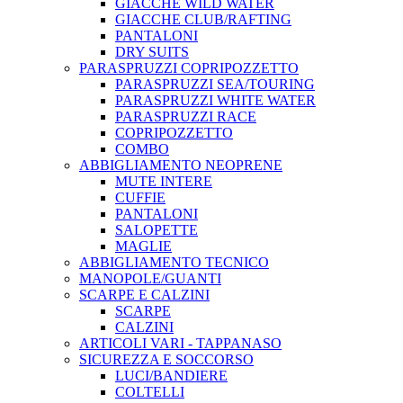
GIACCHE WILD WATER
GIACCHE CLUB/RAFTING
PANTALONI
DRY SUITS
PARASPRUZZI COPRIPOZZETTO
PARASPRUZZI SEA/TOURING
PARASPRUZZI WHITE WATER
PARASPRUZZI RACE
COPRIPOZZETTO
COMBO
ABBIGLIAMENTO NEOPRENE
MUTE INTERE
CUFFIE
PANTALONI
SALOPETTE
MAGLIE
ABBIGLIAMENTO TECNICO
MANOPOLE/GUANTI
SCARPE E CALZINI
SCARPE
CALZINI
ARTICOLI VARI - TAPPANASO
SICUREZZA E SOCCORSO
LUCI/BANDIERE
COLTELLI