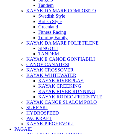
Tandem
KAYAK DA MARE COMPOSITO
Swedish Style
British Style
Greenland
Fitness Racing
Touring Family
KAYAK DA MARE POLIETILENE
SINGOLI
TANDEM
KAYAK E CANOE GONFIABILI
CANOE CANADESI
KAYAK CROSSOVER
KAYAK WHITEWATER
KAYAK RIVERPLAY
KAYAK CREEKING
KAYAK RIVER RUNNING
KAYAK RODEO-FREESTYLE
KAYAK CANOE SLALOM POLO
SURF SKI
HYDROSPEED
PACKRAFT
KAYAK PIEGHEVOLI
PAGAIE