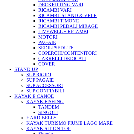
DECKFITTING VARI
RICAMBI VARI
RICAMBI ISLAND & VELE
RICAMBI TIMONE
RICAMBI PEDALI MIRAGE
LIVEWELL + RICAMBI
MOTORI
PAGAIE
SEDILI/SEDUTE
COPERCHI/CONTENITORI
CARRELLI DEDICATI
COVER
STAND UP
SUP RIGIDI
SUP PAGAIE
SUP ACCESSORI
SUP GONFIABILI
KAYAK E CANOE
KAYAK FISHING
TANDEM
SINGOLI
HARD BELLY
KAYAK TURISMO FIUME LAGO MARE
KAYAK SIT ON TOP
Singolo