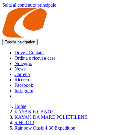
Salta al contenuto principale
Toggle navigation
Dove / Contatti
Ordina e ricevi a casa
Noleggio
News
Carrello
Ricerca
Facebook
Instagram
Home
KAYAK E CANOE
KAYAK DA MARE POLIETILENE
SINGOLI
Rainbow Oasis 4.30 Expedition