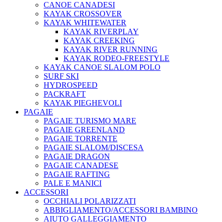
CANOE CANADESI
KAYAK CROSSOVER
KAYAK WHITEWATER
KAYAK RIVERPLAY
KAYAK CREEKING
KAYAK RIVER RUNNING
KAYAK RODEO-FREESTYLE
KAYAK CANOE SLALOM POLO
SURF SKI
HYDROSPEED
PACKRAFT
KAYAK PIEGHEVOLI
PAGAIE
PAGAIE TURISMO MARE
PAGAIE GREENLAND
PAGAIE TORRENTE
PAGAIE SLALOM/DISCESA
PAGAIE DRAGON
PAGAIE CANADESE
PAGAIE RAFTING
PALE E MANICI
ACCESSORI
OCCHIALI POLARIZZATI
ABBIGLIAMENTO/ACCESSORI BAMBINO
AIUTO GALLEGGIAMENTO