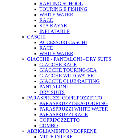
RAFTING SCHOOL
TOURING E FISHING
WHITE WATER
RACE
SEA KAYAK
INFLATABLE
CASCHI
ACCESSORI CASCHI
RACE
WHITE WATER
GIACCHE - PANTALONI - DRY SUITS
GIACCHE RACE
GIACCHE TOURING/SEA
GIACCHE WILD WATER
GIACCHE CLUB/RAFTING
PANTALONI
DRY SUITS
PARASPRUZZI COPRIPOZZETTO
PARASPRUZZI SEA/TOURING
PARASPRUZZI WHITE WATER
PARASPRUZZI RACE
COPRIPOZZETTO
COMBO
ABBIGLIAMENTO NEOPRENE
MUTE INTERE