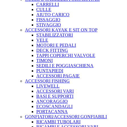
CARRELLI
CULLE
AIUTO CARICO
FISSAGGIO
STIVAGGIO
ACCESSORI KAYAK E SIT ON TOP
STABILIZZATORI
VELE
MOTORI E PEDALI
DECK FITTING
TAPPI COPERCHI VALVOLE
TIMONI
SEDILI E POGGIASCHIENA
PUNTAPIEDI
ACCESSORI PAGAIE
ACCESSORI FISHING
LIVEWELL
ACCESSORI VARI
BASI E SUPPORTI
ANCORAGGIO
ECOSCANDAGLI
PORTACANNA
GONFIATORI/ACCESSORI GONFIABILI
RICAMBI TUBOLARI
RICAMBI E ACCESSORI VARI