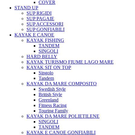
COVER
STAND UP
SUP RIGIDI
SUP PAGAIE
SUP ACCESSORI
SUP GONFIABILI
KAYAK E CANOE
KAYAK FISHING
TANDEM
SINGOLI
HARD BELLY
KAYAK TURISMO FIUME LAGO MARE
KAYAK SIT ON TOP
Singolo
Tandem
KAYAK DA MARE COMPOSITO
Swedish Style
British Style
Greenland
Fitness Racing
Touring Family
KAYAK DA MARE POLIETILENE
SINGOLI
TANDEM
KAYAK E CANOE GONFIABILI