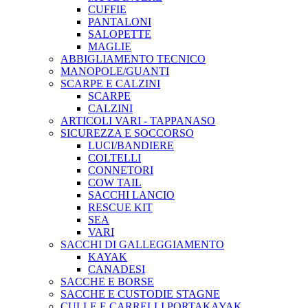
CUFFIE
PANTALONI
SALOPETTE
MAGLIE
ABBIGLIAMENTO TECNICO
MANOPOLE/GUANTI
SCARPE E CALZINI
SCARPE
CALZINI
ARTICOLI VARI - TAPPANASO
SICUREZZA E SOCCORSO
LUCI/BANDIERE
COLTELLI
CONNETORI
COW TAIL
SACCHI LANCIO
RESCUE KIT
SEA
VARI
SACCHI DI GALLEGGIAMENTO
KAYAK
CANADESI
SACCHE E BORSE
SACCHE E CUSTODIE STAGNE
CULLE E CARRELLI PORTAKAYAK