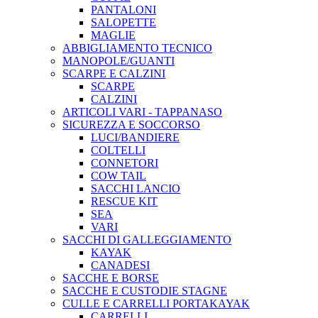
PANTALONI
SALOPETTE
MAGLIE
ABBIGLIAMENTO TECNICO
MANOPOLE/GUANTI
SCARPE E CALZINI
SCARPE
CALZINI
ARTICOLI VARI - TAPPANASO
SICUREZZA E SOCCORSO
LUCI/BANDIERE
COLTELLI
CONNETORI
COW TAIL
SACCHI LANCIO
RESCUE KIT
SEA
VARI
SACCHI DI GALLEGGIAMENTO
KAYAK
CANADESI
SACCHE E BORSE
SACCHE E CUSTODIE STAGNE
CULLE E CARRELLI PORTAKAYAK
CARRELLI