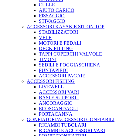
CULLE
AIUTO CARICO
FISSAGGIO
STIVAGGIO
ACCESSORI KAYAK E SIT ON TOP
STABILIZZATORI
VELE
MOTORI E PEDALI
DECK FITTING
TAPPI COPERCHI VALVOLE
TIMONI
SEDILI E POGGIASCHIENA
PUNTAPIEDI
ACCESSORI PAGAIE
ACCESSORI FISHING
LIVEWELL
ACCESSORI VARI
BASI E SUPPORTI
ANCORAGGIO
ECOSCANDAGLI
PORTACANNA
GONFIATORI/ACCESSORI GONFIABILI
RICAMBI TUBOLARI
RICAMBI E ACCESSORI VARI
POMPE/GONFIATORI