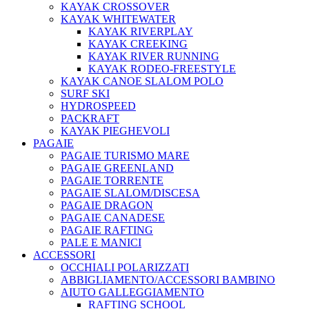
KAYAK CROSSOVER
KAYAK WHITEWATER
KAYAK RIVERPLAY
KAYAK CREEKING
KAYAK RIVER RUNNING
KAYAK RODEO-FREESTYLE
KAYAK CANOE SLALOM POLO
SURF SKI
HYDROSPEED
PACKRAFT
KAYAK PIEGHEVOLI
PAGAIE
PAGAIE TURISMO MARE
PAGAIE GREENLAND
PAGAIE TORRENTE
PAGAIE SLALOM/DISCESA
PAGAIE DRAGON
PAGAIE CANADESE
PAGAIE RAFTING
PALE E MANICI
ACCESSORI
OCCHIALI POLARIZZATI
ABBIGLIAMENTO/ACCESSORI BAMBINO
AIUTO GALLEGGIAMENTO
RAFTING SCHOOL