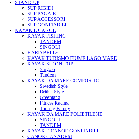
STAND UP
SUP RIGIDI
SUP PAGAIE
SUP ACCESSORI
SUP GONFIABILI
KAYAK E CANOE
KAYAK FISHING
TANDEM
SINGOLI
HARD BELLY
KAYAK TURISMO FIUME LAGO MARE
KAYAK SIT ON TOP
Singolo
Tandem
KAYAK DA MARE COMPOSITO
Swedish Style
British Style
Greenland
Fitness Racing
Touring Family
KAYAK DA MARE POLIETILENE
SINGOLI
TANDEM
KAYAK E CANOE GONFIABILI
CANOE CANADESI