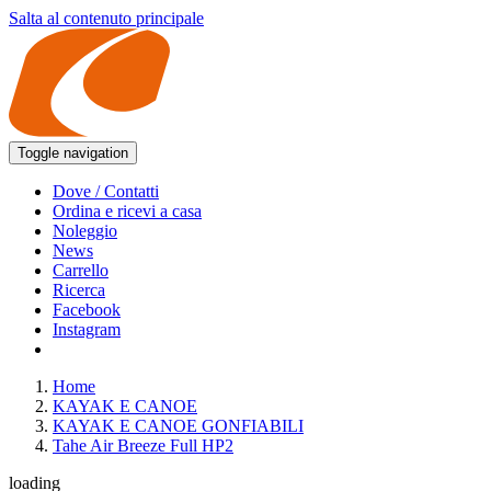
Salta al contenuto principale
Toggle navigation
Dove / Contatti
Ordina e ricevi a casa
Noleggio
News
Carrello
Ricerca
Facebook
Instagram
Home
KAYAK E CANOE
KAYAK E CANOE GONFIABILI
Tahe Air Breeze Full HP2
loading