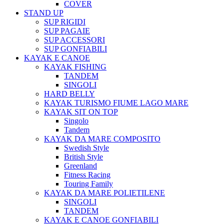
COVER
STAND UP
SUP RIGIDI
SUP PAGAIE
SUP ACCESSORI
SUP GONFIABILI
KAYAK E CANOE
KAYAK FISHING
TANDEM
SINGOLI
HARD BELLY
KAYAK TURISMO FIUME LAGO MARE
KAYAK SIT ON TOP
Singolo
Tandem
KAYAK DA MARE COMPOSITO
Swedish Style
British Style
Greenland
Fitness Racing
Touring Family
KAYAK DA MARE POLIETILENE
SINGOLI
TANDEM
KAYAK E CANOE GONFIABILI