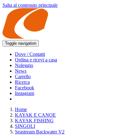
Salta al contenuto principale
Toggle navigation
Dove / Contatti
Ordina e ricevi a casa
Noleggio
News
Carrello
Ricerca
Facebook
Instagram
Home
KAYAK E CANOE
KAYAK FISHING
SINGOLI
Seastream Backwater V2