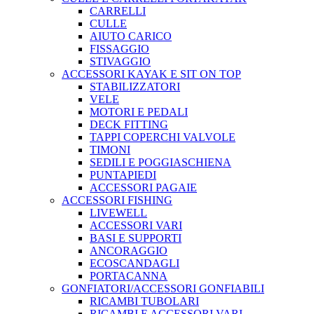
CARRELLI
CULLE
AIUTO CARICO
FISSAGGIO
STIVAGGIO
ACCESSORI KAYAK E SIT ON TOP
STABILIZZATORI
VELE
MOTORI E PEDALI
DECK FITTING
TAPPI COPERCHI VALVOLE
TIMONI
SEDILI E POGGIASCHIENA
PUNTAPIEDI
ACCESSORI PAGAIE
ACCESSORI FISHING
LIVEWELL
ACCESSORI VARI
BASI E SUPPORTI
ANCORAGGIO
ECOSCANDAGLI
PORTACANNA
GONFIATORI/ACCESSORI GONFIABILI
RICAMBI TUBOLARI
RICAMBI E ACCESSORI VARI