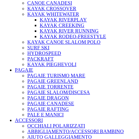
CANOE CANADESI
KAYAK CROSSOVER
KAYAK WHITEWATER
KAYAK RIVERPLAY
KAYAK CREEKING
KAYAK RIVER RUNNING
KAYAK RODEO-FREESTYLE
KAYAK CANOE SLALOM POLO
SURF SKI
HYDROSPEED
PACKRAFT
KAYAK PIEGHEVOLI
PAGAIE
PAGAIE TURISMO MARE
PAGAIE GREENLAND
PAGAIE TORRENTE
PAGAIE SLALOM/DISCESA
PAGAIE DRAGON
PAGAIE CANADESE
PAGAIE RAFTING
PALE E MANICI
ACCESSORI
OCCHIALI POLARIZZATI
ABBIGLIAMENTO/ACCESSORI BAMBINO
AIUTO GALLEGGIAMENTO