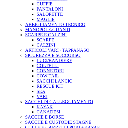
CUFFIE
PANTALONI
SALOPETTE
MAGLIE
ABBIGLIAMENTO TECNICO
MANOPOLE/GUANTI
SCARPE E CALZINI
SCARPE
CALZINI
ARTICOLI VARI - TAPPANASO
SICUREZZA E SOCCORSO
LUCI/BANDIERE
COLTELLI
CONNETORI
COW TAIL
SACCHI LANCIO
RESCUE KIT
SEA
VARI
SACCHI DI GALLEGGIAMENTO
KAYAK
CANADESI
SACCHE E BORSE
SACCHE E CUSTODIE STAGNE
CULLE E CARRELLI PORTAKAYAK