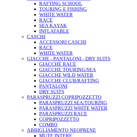
RAFTING SCHOOL
TOURING E FISHING
WHITE WATER
RACE
SEA KAYAK
INFLATABLE
CASCHI
ACCESSORI CASCHI
RACE
WHITE WATER
GIACCHE - PANTALONI - DRY SUITS
GIACCHE RACE
GIACCHE TOURING/SEA
GIACCHE WILD WATER
GIACCHE CLUB/RAFTING
PANTALONI
DRY SUITS
PARASPRUZZI COPRIPOZZETTO
PARASPRUZZI SEA/TOURING
PARASPRUZZI WHITE WATER
PARASPRUZZI RACE
COPRIPOZZETTO
COMBO
ABBIGLIAMENTO NEOPRENE
MUTE INTERE