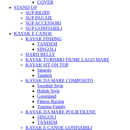
COVER
STAND UP
SUP RIGIDI
SUP PAGAIE
SUP ACCESSORI
SUP GONFIABILI
KAYAK E CANOE
KAYAK FISHING
TANDEM
SINGOLI
HARD BELLY
KAYAK TURISMO FIUME LAGO MARE
KAYAK SIT ON TOP
Singolo
Tandem
KAYAK DA MARE COMPOSITO
Swedish Style
British Style
Greenland
Fitness Racing
Touring Family
KAYAK DA MARE POLIETILENE
SINGOLI
TANDEM
KAYAK E CANOE GONFIABILI