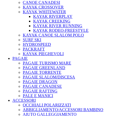
CANOE CANADESI
KAYAK CROSSOVER
KAYAK WHITEWATER
KAYAK RIVERPLAY
KAYAK CREEKING
KAYAK RIVER RUNNING
KAYAK RODEO-FREESTYLE
KAYAK CANOE SLALOM POLO
SURF SKI
HYDROSPEED
PACKRAFT
KAYAK PIEGHEVOLI
PAGAIE
PAGAIE TURISMO MARE
PAGAIE GREENLAND
PAGAIE TORRENTE
PAGAIE SLALOM/DISCESA
PAGAIE DRAGON
PAGAIE CANADESE
PAGAIE RAFTING
PALE E MANICI
ACCESSORI
OCCHIALI POLARIZZATI
ABBIGLIAMENTO/ACCESSORI BAMBINO
AIUTO GALLEGGIAMENTO