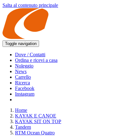
Salta al contenuto principale
Toggle navigation
Dove / Contatti
Ordina e ricevi a casa
Noleggio
News
Carrello
Ricerca
Facebook
Instagram
Home
KAYAK E CANOE
KAYAK SIT ON TOP
Tandem
RTM Ocean Quatro