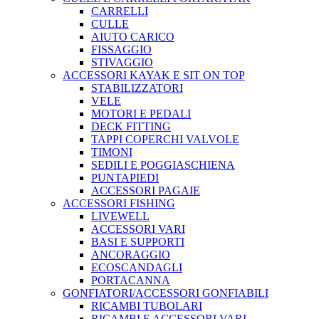
CARRELLI
CULLE
AIUTO CARICO
FISSAGGIO
STIVAGGIO
ACCESSORI KAYAK E SIT ON TOP
STABILIZZATORI
VELE
MOTORI E PEDALI
DECK FITTING
TAPPI COPERCHI VALVOLE
TIMONI
SEDILI E POGGIASCHIENA
PUNTAPIEDI
ACCESSORI PAGAIE
ACCESSORI FISHING
LIVEWELL
ACCESSORI VARI
BASI E SUPPORTI
ANCORAGGIO
ECOSCANDAGLI
PORTACANNA
GONFIATORI/ACCESSORI GONFIABILI
RICAMBI TUBOLARI
RICAMBI E ACCESSORI VARI