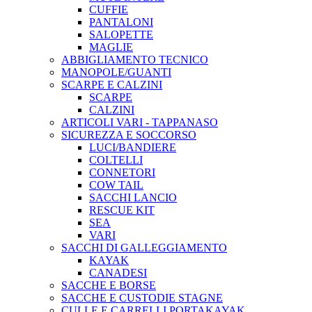
CUFFIE
PANTALONI
SALOPETTE
MAGLIE
ABBIGLIAMENTO TECNICO
MANOPOLE/GUANTI
SCARPE E CALZINI
SCARPE
CALZINI
ARTICOLI VARI - TAPPANASO
SICUREZZA E SOCCORSO
LUCI/BANDIERE
COLTELLI
CONNETORI
COW TAIL
SACCHI LANCIO
RESCUE KIT
SEA
VARI
SACCHI DI GALLEGGIAMENTO
KAYAK
CANADESI
SACCHE E BORSE
SACCHE E CUSTODIE STAGNE
CULLE E CARRELLI PORTAKAYAK