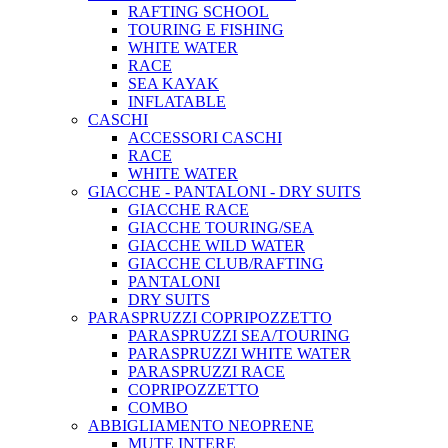
RAFTING SCHOOL
TOURING E FISHING
WHITE WATER
RACE
SEA KAYAK
INFLATABLE
CASCHI
ACCESSORI CASCHI
RACE
WHITE WATER
GIACCHE - PANTALONI - DRY SUITS
GIACCHE RACE
GIACCHE TOURING/SEA
GIACCHE WILD WATER
GIACCHE CLUB/RAFTING
PANTALONI
DRY SUITS
PARASPRUZZI COPRIPOZZETTO
PARASPRUZZI SEA/TOURING
PARASPRUZZI WHITE WATER
PARASPRUZZI RACE
COPRIPOZZETTO
COMBO
ABBIGLIAMENTO NEOPRENE
MUTE INTERE