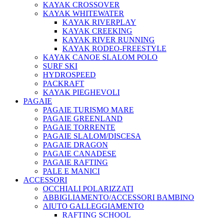
KAYAK CROSSOVER
KAYAK WHITEWATER
KAYAK RIVERPLAY
KAYAK CREEKING
KAYAK RIVER RUNNING
KAYAK RODEO-FREESTYLE
KAYAK CANOE SLALOM POLO
SURF SKI
HYDROSPEED
PACKRAFT
KAYAK PIEGHEVOLI
PAGAIE
PAGAIE TURISMO MARE
PAGAIE GREENLAND
PAGAIE TORRENTE
PAGAIE SLALOM/DISCESA
PAGAIE DRAGON
PAGAIE CANADESE
PAGAIE RAFTING
PALE E MANICI
ACCESSORI
OCCHIALI POLARIZZATI
ABBIGLIAMENTO/ACCESSORI BAMBINO
AIUTO GALLEGGIAMENTO
RAFTING SCHOOL