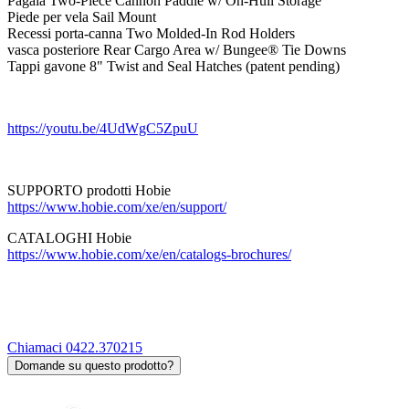
Pagaia Two-Piece Cannon Paddle w/ On-Hull Storage
Piede per vela Sail Mount
Recessi porta-canna Two Molded-In Rod Holders
vasca posteriore Rear Cargo Area w/ Bungee® Tie Downs
Tappi gavone 8" Twist and Seal Hatches (patent pending)
https://youtu.be/4UdWgC5ZpuU
SUPPORTO prodotti Hobie
https://www.hobie.com/xe/en/support/
CATALOGHI Hobie
https://www.hobie.com/xe/en/catalogs-brochures/
Chiamaci 0422.370215
Domande su questo prodotto?