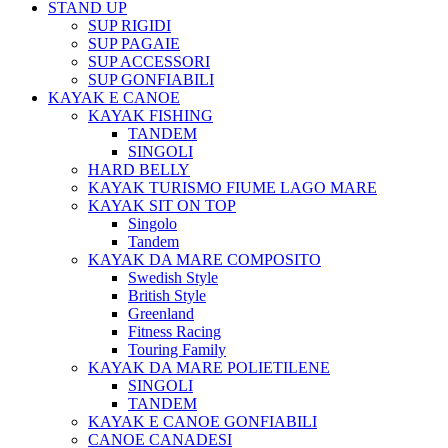
STAND UP
SUP RIGIDI
SUP PAGAIE
SUP ACCESSORI
SUP GONFIABILI
KAYAK E CANOE
KAYAK FISHING
TANDEM
SINGOLI
HARD BELLY
KAYAK TURISMO FIUME LAGO MARE
KAYAK SIT ON TOP
Singolo
Tandem
KAYAK DA MARE COMPOSITO
Swedish Style
British Style
Greenland
Fitness Racing
Touring Family
KAYAK DA MARE POLIETILENE
SINGOLI
TANDEM
KAYAK E CANOE GONFIABILI
CANOE CANADESI