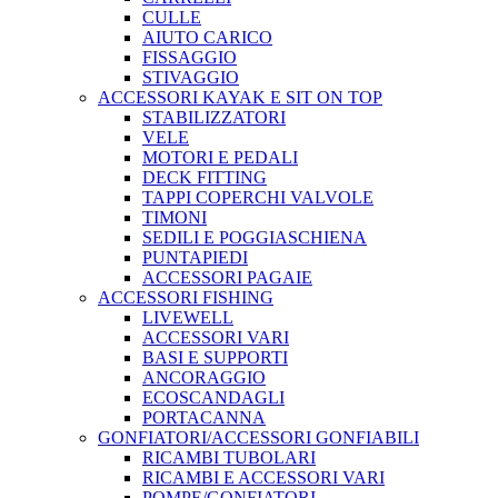
CULLE
AIUTO CARICO
FISSAGGIO
STIVAGGIO
ACCESSORI KAYAK E SIT ON TOP
STABILIZZATORI
VELE
MOTORI E PEDALI
DECK FITTING
TAPPI COPERCHI VALVOLE
TIMONI
SEDILI E POGGIASCHIENA
PUNTAPIEDI
ACCESSORI PAGAIE
ACCESSORI FISHING
LIVEWELL
ACCESSORI VARI
BASI E SUPPORTI
ANCORAGGIO
ECOSCANDAGLI
PORTACANNA
GONFIATORI/ACCESSORI GONFIABILI
RICAMBI TUBOLARI
RICAMBI E ACCESSORI VARI
POMPE/GONFIATORI