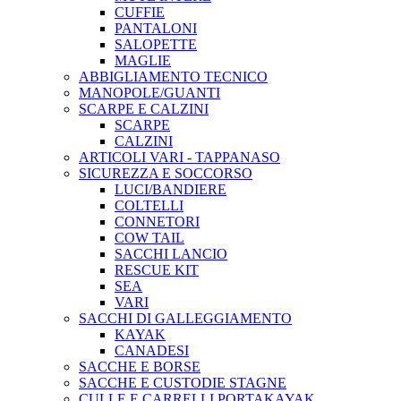
CUFFIE
PANTALONI
SALOPETTE
MAGLIE
ABBIGLIAMENTO TECNICO
MANOPOLE/GUANTI
SCARPE E CALZINI
SCARPE
CALZINI
ARTICOLI VARI - TAPPANASO
SICUREZZA E SOCCORSO
LUCI/BANDIERE
COLTELLI
CONNETORI
COW TAIL
SACCHI LANCIO
RESCUE KIT
SEA
VARI
SACCHI DI GALLEGGIAMENTO
KAYAK
CANADESI
SACCHE E BORSE
SACCHE E CUSTODIE STAGNE
CULLE E CARRELLI PORTAKAYAK