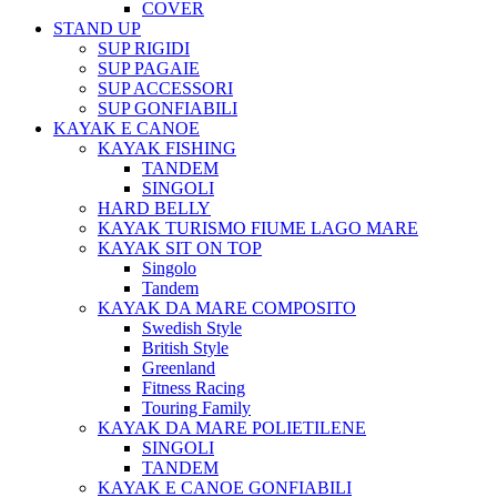
COVER
STAND UP
SUP RIGIDI
SUP PAGAIE
SUP ACCESSORI
SUP GONFIABILI
KAYAK E CANOE
KAYAK FISHING
TANDEM
SINGOLI
HARD BELLY
KAYAK TURISMO FIUME LAGO MARE
KAYAK SIT ON TOP
Singolo
Tandem
KAYAK DA MARE COMPOSITO
Swedish Style
British Style
Greenland
Fitness Racing
Touring Family
KAYAK DA MARE POLIETILENE
SINGOLI
TANDEM
KAYAK E CANOE GONFIABILI