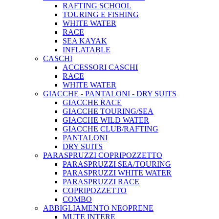
RAFTING SCHOOL
TOURING E FISHING
WHITE WATER
RACE
SEA KAYAK
INFLATABLE
CASCHI
ACCESSORI CASCHI
RACE
WHITE WATER
GIACCHE - PANTALONI - DRY SUITS
GIACCHE RACE
GIACCHE TOURING/SEA
GIACCHE WILD WATER
GIACCHE CLUB/RAFTING
PANTALONI
DRY SUITS
PARASPRUZZI COPRIPOZZETTO
PARASPRUZZI SEA/TOURING
PARASPRUZZI WHITE WATER
PARASPRUZZI RACE
COPRIPOZZETTO
COMBO
ABBIGLIAMENTO NEOPRENE
MUTE INTERE