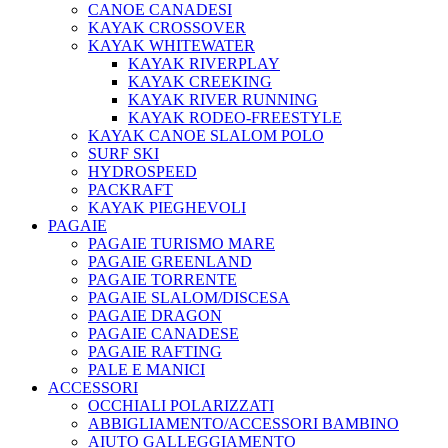
CANOE CANADESI
KAYAK CROSSOVER
KAYAK WHITEWATER
KAYAK RIVERPLAY
KAYAK CREEKING
KAYAK RIVER RUNNING
KAYAK RODEO-FREESTYLE
KAYAK CANOE SLALOM POLO
SURF SKI
HYDROSPEED
PACKRAFT
KAYAK PIEGHEVOLI
PAGAIE
PAGAIE TURISMO MARE
PAGAIE GREENLAND
PAGAIE TORRENTE
PAGAIE SLALOM/DISCESA
PAGAIE DRAGON
PAGAIE CANADESE
PAGAIE RAFTING
PALE E MANICI
ACCESSORI
OCCHIALI POLARIZZATI
ABBIGLIAMENTO/ACCESSORI BAMBINO
AIUTO GALLEGGIAMENTO