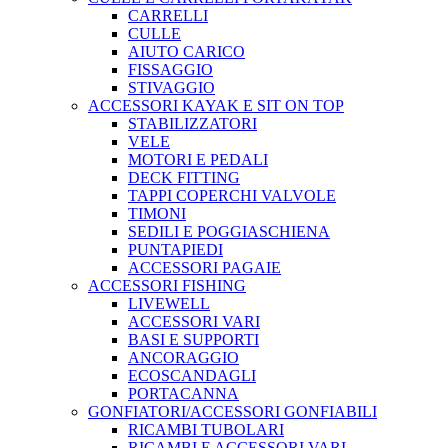
CARRELLI
CULLE
AIUTO CARICO
FISSAGGIO
STIVAGGIO
ACCESSORI KAYAK E SIT ON TOP
STABILIZZATORI
VELE
MOTORI E PEDALI
DECK FITTING
TAPPI COPERCHI VALVOLE
TIMONI
SEDILI E POGGIASCHIENA
PUNTAPIEDI
ACCESSORI PAGAIE
ACCESSORI FISHING
LIVEWELL
ACCESSORI VARI
BASI E SUPPORTI
ANCORAGGIO
ECOSCANDAGLI
PORTACANNA
GONFIATORI/ACCESSORI GONFIABILI
RICAMBI TUBOLARI
RICAMBI E ACCESSORI VARI