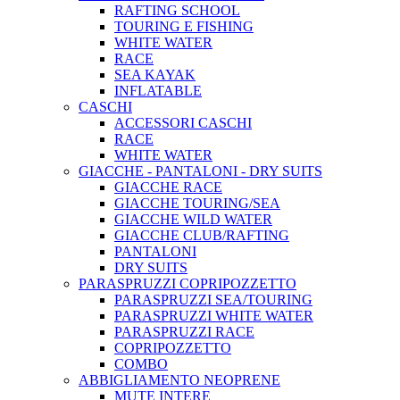
RAFTING SCHOOL
TOURING E FISHING
WHITE WATER
RACE
SEA KAYAK
INFLATABLE
CASCHI
ACCESSORI CASCHI
RACE
WHITE WATER
GIACCHE - PANTALONI - DRY SUITS
GIACCHE RACE
GIACCHE TOURING/SEA
GIACCHE WILD WATER
GIACCHE CLUB/RAFTING
PANTALONI
DRY SUITS
PARASPRUZZI COPRIPOZZETTO
PARASPRUZZI SEA/TOURING
PARASPRUZZI WHITE WATER
PARASPRUZZI RACE
COPRIPOZZETTO
COMBO
ABBIGLIAMENTO NEOPRENE
MUTE INTERE