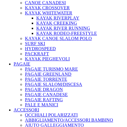
CANOE CANADESI
KAYAK CROSSOVER
KAYAK WHITEWATER
KAYAK RIVERPLAY
KAYAK CREEKING
KAYAK RIVER RUNNING
KAYAK RODEO-FREESTYLE
KAYAK CANOE SLALOM POLO
SURF SKI
HYDROSPEED
PACKRAFT
KAYAK PIEGHEVOLI
PAGAIE
PAGAIE TURISMO MARE
PAGAIE GREENLAND
PAGAIE TORRENTE
PAGAIE SLALOM/DISCESA
PAGAIE DRAGON
PAGAIE CANADESE
PAGAIE RAFTING
PALE E MANICI
ACCESSORI
OCCHIALI POLARIZZATI
ABBIGLIAMENTO/ACCESSORI BAMBINO
AIUTO GALLEGGIAMENTO