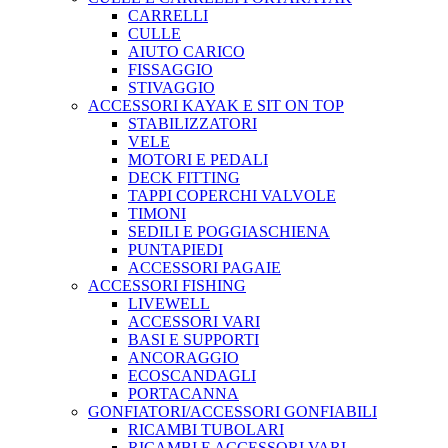
CARRELLI
CULLE
AIUTO CARICO
FISSAGGIO
STIVAGGIO
ACCESSORI KAYAK E SIT ON TOP
STABILIZZATORI
VELE
MOTORI E PEDALI
DECK FITTING
TAPPI COPERCHI VALVOLE
TIMONI
SEDILI E POGGIASCHIENA
PUNTAPIEDI
ACCESSORI PAGAIE
ACCESSORI FISHING
LIVEWELL
ACCESSORI VARI
BASI E SUPPORTI
ANCORAGGIO
ECOSCANDAGLI
PORTACANNA
GONFIATORI/ACCESSORI GONFIABILI
RICAMBI TUBOLARI
RICAMBI E ACCESSORI VARI