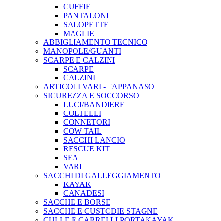
CUFFIE
PANTALONI
SALOPETTE
MAGLIE
ABBIGLIAMENTO TECNICO
MANOPOLE/GUANTI
SCARPE E CALZINI
SCARPE
CALZINI
ARTICOLI VARI - TAPPANASO
SICUREZZA E SOCCORSO
LUCI/BANDIERE
COLTELLI
CONNETORI
COW TAIL
SACCHI LANCIO
RESCUE KIT
SEA
VARI
SACCHI DI GALLEGGIAMENTO
KAYAK
CANADESI
SACCHE E BORSE
SACCHE E CUSTODIE STAGNE
CULLE E CARRELLI PORTAKAYAK