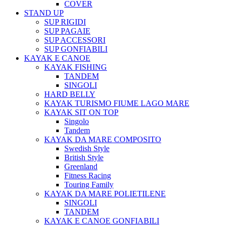
COVER
STAND UP
SUP RIGIDI
SUP PAGAIE
SUP ACCESSORI
SUP GONFIABILI
KAYAK E CANOE
KAYAK FISHING
TANDEM
SINGOLI
HARD BELLY
KAYAK TURISMO FIUME LAGO MARE
KAYAK SIT ON TOP
Singolo
Tandem
KAYAK DA MARE COMPOSITO
Swedish Style
British Style
Greenland
Fitness Racing
Touring Family
KAYAK DA MARE POLIETILENE
SINGOLI
TANDEM
KAYAK E CANOE GONFIABILI