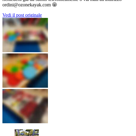
ordini@ozonekayak.com 🤩
Vedi il post originale