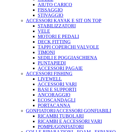
AIUTO CARICO
FISSAGGIO
STIVAGGIO
ACCESSORI KAYAK E SIT ON TOP
STABILIZZATORI
VELE
MOTORI E PEDALI
DECK FITTING
TAPPI COPERCHI VALVOLE
TIMONI
SEDILI E POGGIASCHIENA
PUNTAPIEDI
ACCESSORI PAGAIE
ACCESSORI FISHING
LIVEWELL
ACCESSORI VARI
BASI E SUPPORTI
ANCORAGGIO
ECOSCANDAGLI
PORTACANNA
GONFIATORI/ACCESSORI GONFIABILI
RICAMBI TUBOLARI
RICAMBI E ACCESSORI VARI
POMPE/GONFIATORI
COLLE RIPARAZIONI - FOAM - ESPANSO