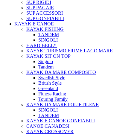
SUP RIGIDI
SUP PAGAIE
SUP ACCESSORI
SUP GONFIABILI
KAYAK E CANOE
KAYAK FISHING
TANDEM
SINGOLI
HARD BELLY
KAYAK TURISMO FIUME LAGO MARE
KAYAK SIT ON TOP
Singolo
Tandem
KAYAK DA MARE COMPOSITO
Swedish Style
British Style
Greenland
Fitness Racing
Touring Family
KAYAK DA MARE POLIETILENE
SINGOLI
TANDEM
KAYAK E CANOE GONFIABILI
CANOE CANADESI
KAYAK CROSSOVER