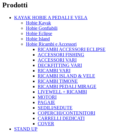
Prodotti
KAYAK HOBIE A PEDALI E VELA
Hobie Kayak
Hobie Gonfiabili
Hobie Eclipse
Hobie Island
Hobie Ricambi e Accessori
RICAMBI ACCESSORI ECLIPSE
ACCESSORI FISHING
ACCESSORI VARI
DECKFITTING VARI
RICAMBI VARI
RICAMBI ISLAND & VELE
RICAMBI TIMONE
RICAMBI PEDALI MIRAGE
LIVEWELL + RICAMBI
MOTORI
PAGAIE
SEDILI/SEDUTE
COPERCHI/CONTENITORI
CARRELLI DEDICATI
COVER
STAND UP