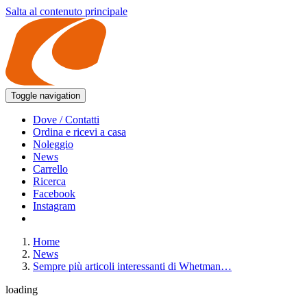
Salta al contenuto principale
Toggle navigation
Dove / Contatti
Ordina e ricevi a casa
Noleggio
News
Carrello
Ricerca
Facebook
Instagram
Home
News
Sempre più articoli interessanti di Whetman…
loading