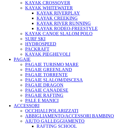
KAYAK CROSSOVER
KAYAK WHITEWATER
KAYAK RIVERPLAY
KAYAK CREEKING
KAYAK RIVER RUNNING
KAYAK RODEO-FREESTYLE
KAYAK CANOE SLALOM POLO
SURF SKI
HYDROSPEED
PACKRAFT
KAYAK PIEGHEVOLI
PAGAIE
PAGAIE TURISMO MARE
PAGAIE GREENLAND
PAGAIE TORRENTE
PAGAIE SLALOM/DISCESA
PAGAIE DRAGON
PAGAIE CANADESE
PAGAIE RAFTING
PALE E MANICI
ACCESSORI
OCCHIALI POLARIZZATI
ABBIGLIAMENTO/ACCESSORI BAMBINO
AIUTO GALLEGGIAMENTO
RAFTING SCHOOL