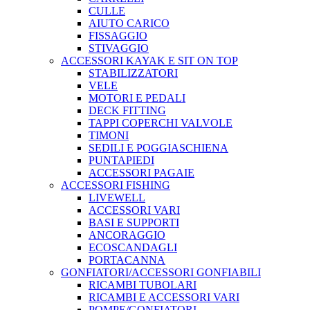
CULLE
AIUTO CARICO
FISSAGGIO
STIVAGGIO
ACCESSORI KAYAK E SIT ON TOP
STABILIZZATORI
VELE
MOTORI E PEDALI
DECK FITTING
TAPPI COPERCHI VALVOLE
TIMONI
SEDILI E POGGIASCHIENA
PUNTAPIEDI
ACCESSORI PAGAIE
ACCESSORI FISHING
LIVEWELL
ACCESSORI VARI
BASI E SUPPORTI
ANCORAGGIO
ECOSCANDAGLI
PORTACANNA
GONFIATORI/ACCESSORI GONFIABILI
RICAMBI TUBOLARI
RICAMBI E ACCESSORI VARI
POMPE/GONFIATORI