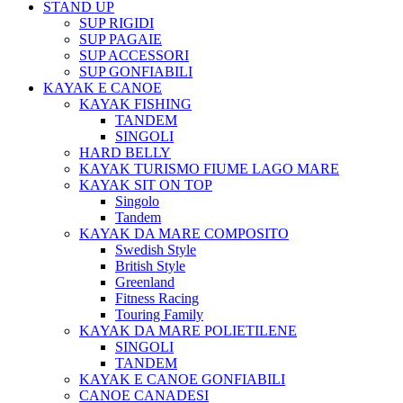
STAND UP
SUP RIGIDI
SUP PAGAIE
SUP ACCESSORI
SUP GONFIABILI
KAYAK E CANOE
KAYAK FISHING
TANDEM
SINGOLI
HARD BELLY
KAYAK TURISMO FIUME LAGO MARE
KAYAK SIT ON TOP
Singolo
Tandem
KAYAK DA MARE COMPOSITO
Swedish Style
British Style
Greenland
Fitness Racing
Touring Family
KAYAK DA MARE POLIETILENE
SINGOLI
TANDEM
KAYAK E CANOE GONFIABILI
CANOE CANADESI