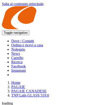
Salta al contenuto principale
Toggle navigation
Dove / Contatti
Ordina e ricevi a casa
Noleggio
News
Carrello
Ricerca
Facebook
Instagram
Home
PAGAIE
PAGAIE CANADESE
TNP Latis GLASS 519.0
loading