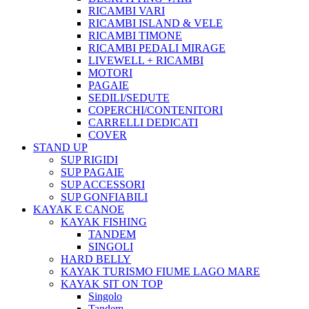
RICAMBI VARI
RICAMBI ISLAND & VELE
RICAMBI TIMONE
RICAMBI PEDALI MIRAGE
LIVEWELL + RICAMBI
MOTORI
PAGAIE
SEDILI/SEDUTE
COPERCHI/CONTENITORI
CARRELLI DEDICATI
COVER
STAND UP
SUP RIGIDI
SUP PAGAIE
SUP ACCESSORI
SUP GONFIABILI
KAYAK E CANOE
KAYAK FISHING
TANDEM
SINGOLI
HARD BELLY
KAYAK TURISMO FIUME LAGO MARE
KAYAK SIT ON TOP
Singolo
Tandem