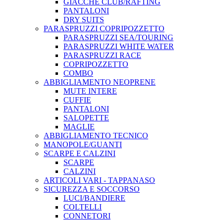
GIACCHE CLUB/RAFTING
PANTALONI
DRY SUITS
PARASPRUZZI COPRIPOZZETTO
PARASPRUZZI SEA/TOURING
PARASPRUZZI WHITE WATER
PARASPRUZZI RACE
COPRIPOZZETTO
COMBO
ABBIGLIAMENTO NEOPRENE
MUTE INTERE
CUFFIE
PANTALONI
SALOPETTE
MAGLIE
ABBIGLIAMENTO TECNICO
MANOPOLE/GUANTI
SCARPE E CALZINI
SCARPE
CALZINI
ARTICOLI VARI - TAPPANASO
SICUREZZA E SOCCORSO
LUCI/BANDIERE
COLTELLI
CONNETORI