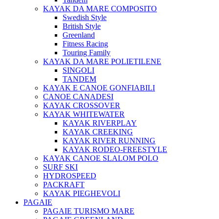
KAYAK DA MARE COMPOSITO
Swedish Style
British Style
Greenland
Fitness Racing
Touring Family
KAYAK DA MARE POLIETILENE
SINGOLI
TANDEM
KAYAK E CANOE GONFIABILI
CANOE CANADESI
KAYAK CROSSOVER
KAYAK WHITEWATER
KAYAK RIVERPLAY
KAYAK CREEKING
KAYAK RIVER RUNNING
KAYAK RODEO-FREESTYLE
KAYAK CANOE SLALOM POLO
SURF SKI
HYDROSPEED
PACKRAFT
KAYAK PIEGHEVOLI
PAGAIE
PAGAIE TURISMO MARE