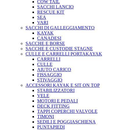
COW TAIL
SACCHI LANCIO
RESCUE KIT
SEA
VARI
SACCHI DI GALLEGGIAMENTO
KAYAK
CANADESI
SACCHE E BORSE
SACCHE E CUSTODIE STAGNE
CULLE E CARRELLI PORTAKAYAK
CARRELLI
CULLE
AIUTO CARICO
FISSAGGIO
STIVAGGIO
ACCESSORI KAYAK E SIT ON TOP
STABILIZZATORI
VELE
MOTORI E PEDALI
DECK FITTING
TAPPI COPERCHI VALVOLE
TIMONI
SEDILI E POGGIASCHIENA
PUNTAPIEDI