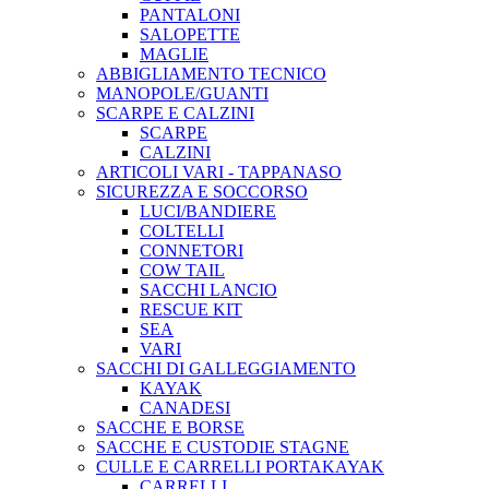
PANTALONI
SALOPETTE
MAGLIE
ABBIGLIAMENTO TECNICO
MANOPOLE/GUANTI
SCARPE E CALZINI
SCARPE
CALZINI
ARTICOLI VARI - TAPPANASO
SICUREZZA E SOCCORSO
LUCI/BANDIERE
COLTELLI
CONNETORI
COW TAIL
SACCHI LANCIO
RESCUE KIT
SEA
VARI
SACCHI DI GALLEGGIAMENTO
KAYAK
CANADESI
SACCHE E BORSE
SACCHE E CUSTODIE STAGNE
CULLE E CARRELLI PORTAKAYAK
CARRELLI