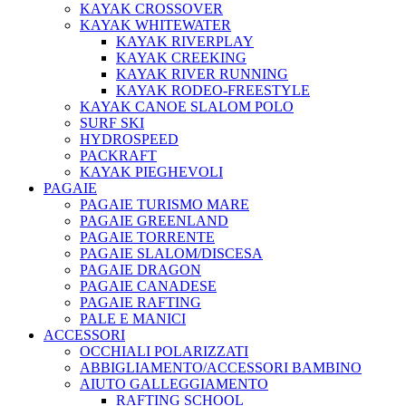
KAYAK CROSSOVER
KAYAK WHITEWATER
KAYAK RIVERPLAY
KAYAK CREEKING
KAYAK RIVER RUNNING
KAYAK RODEO-FREESTYLE
KAYAK CANOE SLALOM POLO
SURF SKI
HYDROSPEED
PACKRAFT
KAYAK PIEGHEVOLI
PAGAIE
PAGAIE TURISMO MARE
PAGAIE GREENLAND
PAGAIE TORRENTE
PAGAIE SLALOM/DISCESA
PAGAIE DRAGON
PAGAIE CANADESE
PAGAIE RAFTING
PALE E MANICI
ACCESSORI
OCCHIALI POLARIZZATI
ABBIGLIAMENTO/ACCESSORI BAMBINO
AIUTO GALLEGGIAMENTO
RAFTING SCHOOL