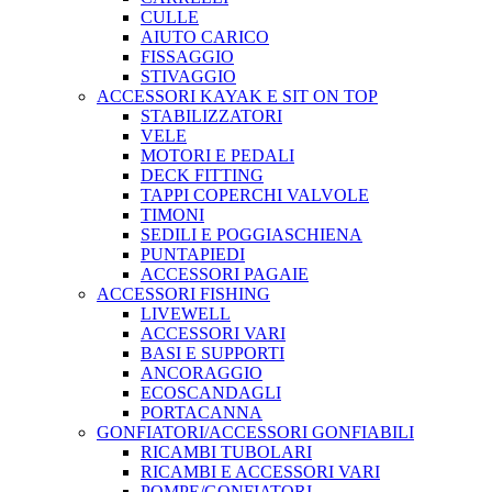
CULLE
AIUTO CARICO
FISSAGGIO
STIVAGGIO
ACCESSORI KAYAK E SIT ON TOP
STABILIZZATORI
VELE
MOTORI E PEDALI
DECK FITTING
TAPPI COPERCHI VALVOLE
TIMONI
SEDILI E POGGIASCHIENA
PUNTAPIEDI
ACCESSORI PAGAIE
ACCESSORI FISHING
LIVEWELL
ACCESSORI VARI
BASI E SUPPORTI
ANCORAGGIO
ECOSCANDAGLI
PORTACANNA
GONFIATORI/ACCESSORI GONFIABILI
RICAMBI TUBOLARI
RICAMBI E ACCESSORI VARI
POMPE/GONFIATORI