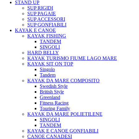
STAND UP
SUP RIGIDI
SUP PAGAIE
SUP ACCESSORI
SUP GONFIABILI
KAYAK E CANOE
KAYAK FISHING
TANDEM
SINGOLI
HARD BELLY
KAYAK TURISMO FIUME LAGO MARE
KAYAK SIT ON TOP
Singolo
Tandem
KAYAK DA MARE COMPOSITO
Swedish Style
British Style
Greenland
Fitness Racing
Touring Family
KAYAK DA MARE POLIETILENE
SINGOLI
TANDEM
KAYAK E CANOE GONFIABILI
CANOE CANADESI