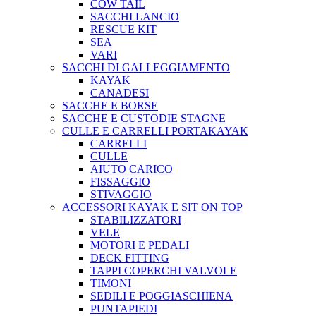
COW TAIL
SACCHI LANCIO
RESCUE KIT
SEA
VARI
SACCHI DI GALLEGGIAMENTO
KAYAK
CANADESI
SACCHE E BORSE
SACCHE E CUSTODIE STAGNE
CULLE E CARRELLI PORTAKAYAK
CARRELLI
CULLE
AIUTO CARICO
FISSAGGIO
STIVAGGIO
ACCESSORI KAYAK E SIT ON TOP
STABILIZZATORI
VELE
MOTORI E PEDALI
DECK FITTING
TAPPI COPERCHI VALVOLE
TIMONI
SEDILI E POGGIASCHIENA
PUNTAPIEDI