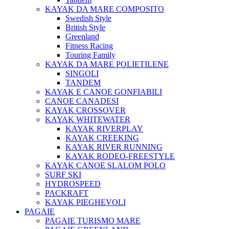
KAYAK DA MARE COMPOSITO
Swedish Style
British Style
Greenland
Fitness Racing
Touring Family
KAYAK DA MARE POLIETILENE
SINGOLI
TANDEM
KAYAK E CANOE GONFIABILI
CANOE CANADESI
KAYAK CROSSOVER
KAYAK WHITEWATER
KAYAK RIVERPLAY
KAYAK CREEKING
KAYAK RIVER RUNNING
KAYAK RODEO-FREESTYLE
KAYAK CANOE SLALOM POLO
SURF SKI
HYDROSPEED
PACKRAFT
KAYAK PIEGHEVOLI
PAGAIE
PAGAIE TURISMO MARE