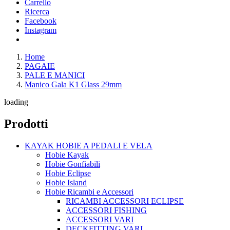
Carrello
Ricerca
Facebook
Instagram
Home
PAGAIE
PALE E MANICI
Manico Gala K1 Glass 29mm
loading
Prodotti
KAYAK HOBIE A PEDALI E VELA
Hobie Kayak
Hobie Gonfiabili
Hobie Eclipse
Hobie Island
Hobie Ricambi e Accessori
RICAMBI ACCESSORI ECLIPSE
ACCESSORI FISHING
ACCESSORI VARI
DECKFITTING VARI