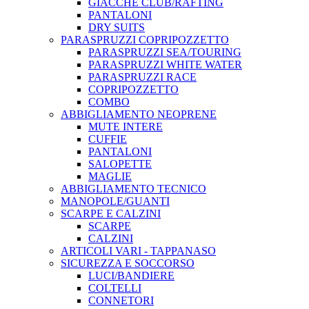
GIACCHE CLUB/RAFTING
PANTALONI
DRY SUITS
PARASPRUZZI COPRIPOZZETTO
PARASPRUZZI SEA/TOURING
PARASPRUZZI WHITE WATER
PARASPRUZZI RACE
COPRIPOZZETTO
COMBO
ABBIGLIAMENTO NEOPRENE
MUTE INTERE
CUFFIE
PANTALONI
SALOPETTE
MAGLIE
ABBIGLIAMENTO TECNICO
MANOPOLE/GUANTI
SCARPE E CALZINI
SCARPE
CALZINI
ARTICOLI VARI - TAPPANASO
SICUREZZA E SOCCORSO
LUCI/BANDIERE
COLTELLI
CONNETORI