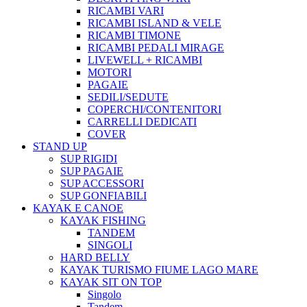
RICAMBI VARI
RICAMBI ISLAND & VELE
RICAMBI TIMONE
RICAMBI PEDALI MIRAGE
LIVEWELL + RICAMBI
MOTORI
PAGAIE
SEDILI/SEDUTE
COPERCHI/CONTENITORI
CARRELLI DEDICATI
COVER
STAND UP
SUP RIGIDI
SUP PAGAIE
SUP ACCESSORI
SUP GONFIABILI
KAYAK E CANOE
KAYAK FISHING
TANDEM
SINGOLI
HARD BELLY
KAYAK TURISMO FIUME LAGO MARE
KAYAK SIT ON TOP
Singolo
Tandem