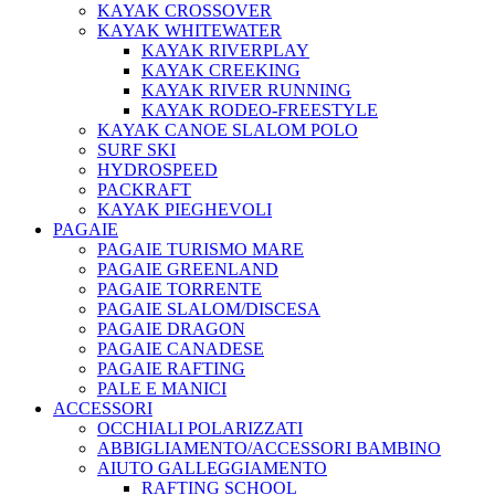
KAYAK CROSSOVER
KAYAK WHITEWATER
KAYAK RIVERPLAY
KAYAK CREEKING
KAYAK RIVER RUNNING
KAYAK RODEO-FREESTYLE
KAYAK CANOE SLALOM POLO
SURF SKI
HYDROSPEED
PACKRAFT
KAYAK PIEGHEVOLI
PAGAIE
PAGAIE TURISMO MARE
PAGAIE GREENLAND
PAGAIE TORRENTE
PAGAIE SLALOM/DISCESA
PAGAIE DRAGON
PAGAIE CANADESE
PAGAIE RAFTING
PALE E MANICI
ACCESSORI
OCCHIALI POLARIZZATI
ABBIGLIAMENTO/ACCESSORI BAMBINO
AIUTO GALLEGGIAMENTO
RAFTING SCHOOL