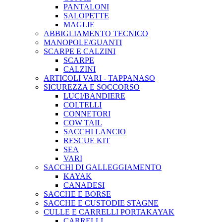
PANTALONI
SALOPETTE
MAGLIE
ABBIGLIAMENTO TECNICO
MANOPOLE/GUANTI
SCARPE E CALZINI
SCARPE
CALZINI
ARTICOLI VARI - TAPPANASO
SICUREZZA E SOCCORSO
LUCI/BANDIERE
COLTELLI
CONNETORI
COW TAIL
SACCHI LANCIO
RESCUE KIT
SEA
VARI
SACCHI DI GALLEGGIAMENTO
KAYAK
CANADESI
SACCHE E BORSE
SACCHE E CUSTODIE STAGNE
CULLE E CARRELLI PORTAKAYAK
CARRELLI