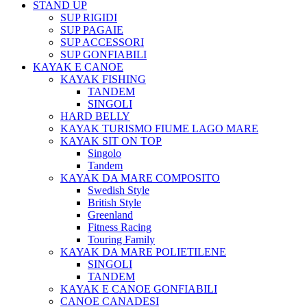
STAND UP
SUP RIGIDI
SUP PAGAIE
SUP ACCESSORI
SUP GONFIABILI
KAYAK E CANOE
KAYAK FISHING
TANDEM
SINGOLI
HARD BELLY
KAYAK TURISMO FIUME LAGO MARE
KAYAK SIT ON TOP
Singolo
Tandem
KAYAK DA MARE COMPOSITO
Swedish Style
British Style
Greenland
Fitness Racing
Touring Family
KAYAK DA MARE POLIETILENE
SINGOLI
TANDEM
KAYAK E CANOE GONFIABILI
CANOE CANADESI