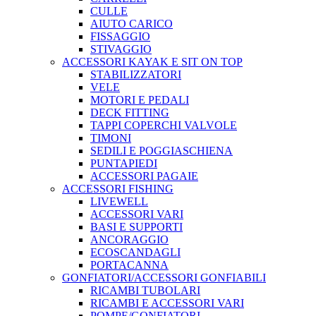
CULLE
AIUTO CARICO
FISSAGGIO
STIVAGGIO
ACCESSORI KAYAK E SIT ON TOP
STABILIZZATORI
VELE
MOTORI E PEDALI
DECK FITTING
TAPPI COPERCHI VALVOLE
TIMONI
SEDILI E POGGIASCHIENA
PUNTAPIEDI
ACCESSORI PAGAIE
ACCESSORI FISHING
LIVEWELL
ACCESSORI VARI
BASI E SUPPORTI
ANCORAGGIO
ECOSCANDAGLI
PORTACANNA
GONFIATORI/ACCESSORI GONFIABILI
RICAMBI TUBOLARI
RICAMBI E ACCESSORI VARI
POMPE/GONFIATORI