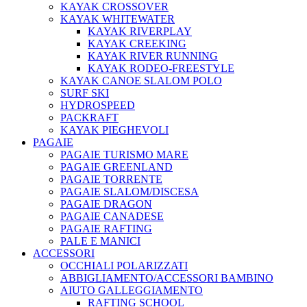
KAYAK CROSSOVER
KAYAK WHITEWATER
KAYAK RIVERPLAY
KAYAK CREEKING
KAYAK RIVER RUNNING
KAYAK RODEO-FREESTYLE
KAYAK CANOE SLALOM POLO
SURF SKI
HYDROSPEED
PACKRAFT
KAYAK PIEGHEVOLI
PAGAIE
PAGAIE TURISMO MARE
PAGAIE GREENLAND
PAGAIE TORRENTE
PAGAIE SLALOM/DISCESA
PAGAIE DRAGON
PAGAIE CANADESE
PAGAIE RAFTING
PALE E MANICI
ACCESSORI
OCCHIALI POLARIZZATI
ABBIGLIAMENTO/ACCESSORI BAMBINO
AIUTO GALLEGGIAMENTO
RAFTING SCHOOL