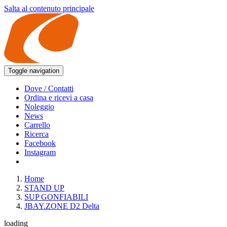
Salta al contenuto principale
Toggle navigation
Dove / Contatti
Ordina e ricevi a casa
Noleggio
News
Carrello
Ricerca
Facebook
Instagram
Home
STAND UP
SUP GONFIABILI
JBAY.ZONE D2 Delta
loading