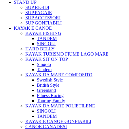
STAND UP
SUP RIGIDI
SUP PAGAIE
SUP ACCESSORI
SUP GONFIABILI
KAYAK E CANOE
KAYAK FISHING
TANDEM
SINGOLI
HARD BELLY
KAYAK TURISMO FIUME LAGO MARE
KAYAK SIT ON TOP
Singolo
Tandem
KAYAK DA MARE COMPOSITO
Swedish Style
British Style
Greenland
Fitness Racing
Touring Family
KAYAK DA MARE POLIETILENE
SINGOLI
TANDEM
KAYAK E CANOE GONFIABILI
CANOE CANADESI