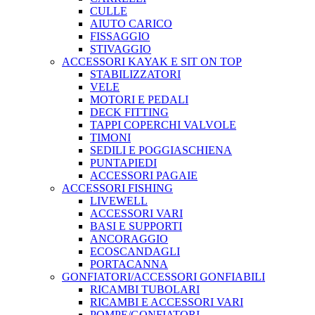
CULLE
AIUTO CARICO
FISSAGGIO
STIVAGGIO
ACCESSORI KAYAK E SIT ON TOP
STABILIZZATORI
VELE
MOTORI E PEDALI
DECK FITTING
TAPPI COPERCHI VALVOLE
TIMONI
SEDILI E POGGIASCHIENA
PUNTAPIEDI
ACCESSORI PAGAIE
ACCESSORI FISHING
LIVEWELL
ACCESSORI VARI
BASI E SUPPORTI
ANCORAGGIO
ECOSCANDAGLI
PORTACANNA
GONFIATORI/ACCESSORI GONFIABILI
RICAMBI TUBOLARI
RICAMBI E ACCESSORI VARI
POMPE/GONFIATORI