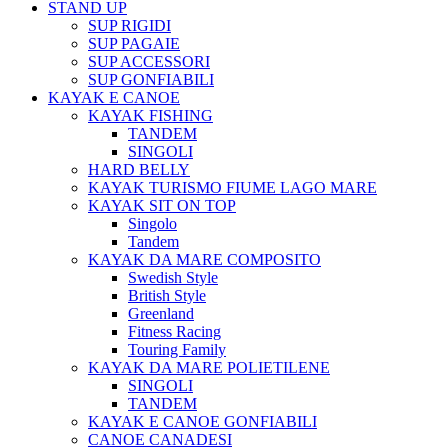
STAND UP
SUP RIGIDI
SUP PAGAIE
SUP ACCESSORI
SUP GONFIABILI
KAYAK E CANOE
KAYAK FISHING
TANDEM
SINGOLI
HARD BELLY
KAYAK TURISMO FIUME LAGO MARE
KAYAK SIT ON TOP
Singolo
Tandem
KAYAK DA MARE COMPOSITO
Swedish Style
British Style
Greenland
Fitness Racing
Touring Family
KAYAK DA MARE POLIETILENE
SINGOLI
TANDEM
KAYAK E CANOE GONFIABILI
CANOE CANADESI