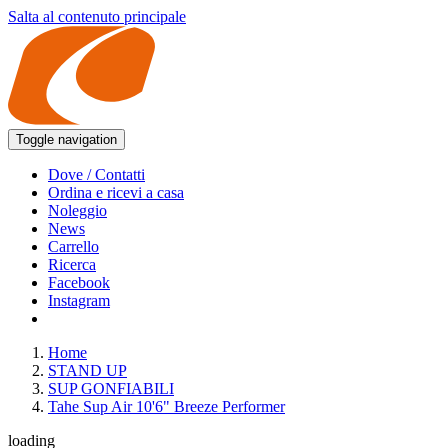
Salta al contenuto principale
Toggle navigation
Dove / Contatti
Ordina e ricevi a casa
Noleggio
News
Carrello
Ricerca
Facebook
Instagram
Home
STAND UP
SUP GONFIABILI
Tahe Sup Air 10'6" Breeze Performer
loading