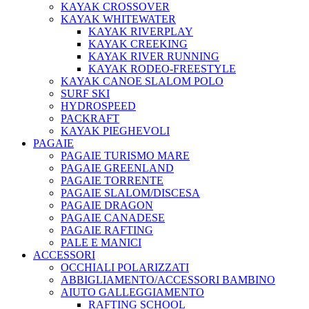
KAYAK CROSSOVER
KAYAK WHITEWATER
KAYAK RIVERPLAY
KAYAK CREEKING
KAYAK RIVER RUNNING
KAYAK RODEO-FREESTYLE
KAYAK CANOE SLALOM POLO
SURF SKI
HYDROSPEED
PACKRAFT
KAYAK PIEGHEVOLI
PAGAIE
PAGAIE TURISMO MARE
PAGAIE GREENLAND
PAGAIE TORRENTE
PAGAIE SLALOM/DISCESA
PAGAIE DRAGON
PAGAIE CANADESE
PAGAIE RAFTING
PALE E MANICI
ACCESSORI
OCCHIALI POLARIZZATI
ABBIGLIAMENTO/ACCESSORI BAMBINO
AIUTO GALLEGGIAMENTO
RAFTING SCHOOL