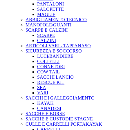
PANTALONI
SALOPETTE
MAGLIE
ABBIGLIAMENTO TECNICO
MANOPOLE/GUANTI
SCARPE E CALZINI
SCARPE
CALZINI
ARTICOLI VARI - TAPPANASO
SICUREZZA E SOCCORSO
LUCI/BANDIERE
COLTELLI
CONNETORI
COW TAIL
SACCHI LANCIO
RESCUE KIT
SEA
VARI
SACCHI DI GALLEGGIAMENTO
KAYAK
CANADESI
SACCHE E BORSE
SACCHE E CUSTODIE STAGNE
CULLE E CARRELLI PORTAKAYAK
CARRELLI