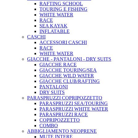
RAFTING SCHOOL
TOURING E FISHING
WHITE WATER
RACE
SEA KAYAK
INFLATABLE
CASCHI
ACCESSORI CASCHI
RACE
WHITE WATER
GIACCHE - PANTALONI - DRY SUITS
GIACCHE RACE
GIACCHE TOURING/SEA
GIACCHE WILD WATER
GIACCHE CLUB/RAFTING
PANTALONI
DRY SUITS
PARASPRUZZI COPRIPOZZETTO
PARASPRUZZI SEA/TOURING
PARASPRUZZI WHITE WATER
PARASPRUZZI RACE
COPRIPOZZETTO
COMBO
ABBIGLIAMENTO NEOPRENE
MUTE INTERE