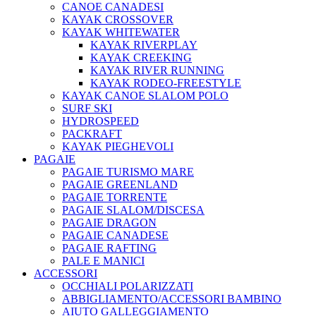
CANOE CANADESI
KAYAK CROSSOVER
KAYAK WHITEWATER
KAYAK RIVERPLAY
KAYAK CREEKING
KAYAK RIVER RUNNING
KAYAK RODEO-FREESTYLE
KAYAK CANOE SLALOM POLO
SURF SKI
HYDROSPEED
PACKRAFT
KAYAK PIEGHEVOLI
PAGAIE
PAGAIE TURISMO MARE
PAGAIE GREENLAND
PAGAIE TORRENTE
PAGAIE SLALOM/DISCESA
PAGAIE DRAGON
PAGAIE CANADESE
PAGAIE RAFTING
PALE E MANICI
ACCESSORI
OCCHIALI POLARIZZATI
ABBIGLIAMENTO/ACCESSORI BAMBINO
AIUTO GALLEGGIAMENTO