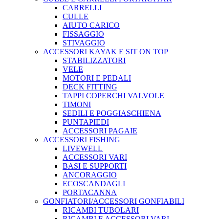
CARRELLI
CULLE
AIUTO CARICO
FISSAGGIO
STIVAGGIO
ACCESSORI KAYAK E SIT ON TOP
STABILIZZATORI
VELE
MOTORI E PEDALI
DECK FITTING
TAPPI COPERCHI VALVOLE
TIMONI
SEDILI E POGGIASCHIENA
PUNTAPIEDI
ACCESSORI PAGAIE
ACCESSORI FISHING
LIVEWELL
ACCESSORI VARI
BASI E SUPPORTI
ANCORAGGIO
ECOSCANDAGLI
PORTACANNA
GONFIATORI/ACCESSORI GONFIABILI
RICAMBI TUBOLARI
RICAMBI E ACCESSORI VARI