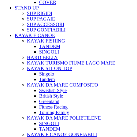
COVER
STAND UP
SUP RIGIDI
SUP PAGAIE
SUP ACCESSORI
SUP GONFIABILI
KAYAK E CANOE
KAYAK FISHING
TANDEM
SINGOLI
HARD BELLY
KAYAK TURISMO FIUME LAGO MARE
KAYAK SIT ON TOP
Singolo
Tandem
KAYAK DA MARE COMPOSITO
Swedish Style
British Style
Greenland
Fitness Racing
Touring Family
KAYAK DA MARE POLIETILENE
SINGOLI
TANDEM
KAYAK E CANOE GONFIABILI