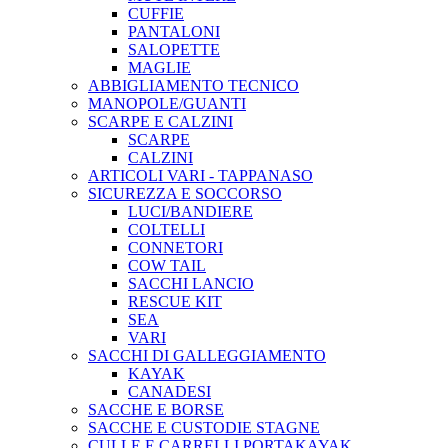
CUFFIE
PANTALONI
SALOPETTE
MAGLIE
ABBIGLIAMENTO TECNICO
MANOPOLE/GUANTI
SCARPE E CALZINI
SCARPE
CALZINI
ARTICOLI VARI - TAPPANASO
SICUREZZA E SOCCORSO
LUCI/BANDIERE
COLTELLI
CONNETORI
COW TAIL
SACCHI LANCIO
RESCUE KIT
SEA
VARI
SACCHI DI GALLEGGIAMENTO
KAYAK
CANADESI
SACCHE E BORSE
SACCHE E CUSTODIE STAGNE
CULLE E CARRELLI PORTAKAYAK