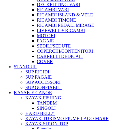
DECKFITTING VARI
RICAMBI VARI
RICAMBI ISLAND & VELE
RICAMBI TIMONE
RICAMBI PEDALI MIRAGE
LIVEWELL + RICAMBI
MOTORI
PAGAIE
SEDILI/SEDUTE
COPERCHI/CONTENITORI
CARRELLI DEDICATI
COVER
STAND UP
SUP RIGIDI
SUP PAGAIE
SUP ACCESSORI
SUP GONFIABILI
KAYAK E CANOE
KAYAK FISHING
TANDEM
SINGOLI
HARD BELLY
KAYAK TURISMO FIUME LAGO MARE
KAYAK SIT ON TOP
Singolo