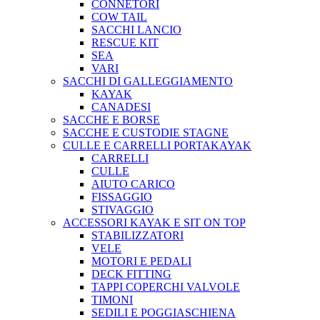
CONNETORI
COW TAIL
SACCHI LANCIO
RESCUE KIT
SEA
VARI
SACCHI DI GALLEGGIAMENTO
KAYAK
CANADESI
SACCHE E BORSE
SACCHE E CUSTODIE STAGNE
CULLE E CARRELLI PORTAKAYAK
CARRELLI
CULLE
AIUTO CARICO
FISSAGGIO
STIVAGGIO
ACCESSORI KAYAK E SIT ON TOP
STABILIZZATORI
VELE
MOTORI E PEDALI
DECK FITTING
TAPPI COPERCHI VALVOLE
TIMONI
SEDILI E POGGIASCHIENA