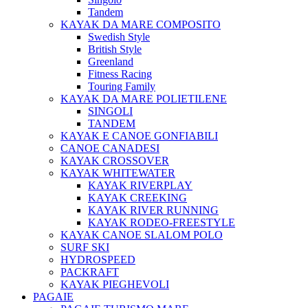
Tandem
KAYAK DA MARE COMPOSITO
Swedish Style
British Style
Greenland
Fitness Racing
Touring Family
KAYAK DA MARE POLIETILENE
SINGOLI
TANDEM
KAYAK E CANOE GONFIABILI
CANOE CANADESI
KAYAK CROSSOVER
KAYAK WHITEWATER
KAYAK RIVERPLAY
KAYAK CREEKING
KAYAK RIVER RUNNING
KAYAK RODEO-FREESTYLE
KAYAK CANOE SLALOM POLO
SURF SKI
HYDROSPEED
PACKRAFT
KAYAK PIEGHEVOLI
PAGAIE