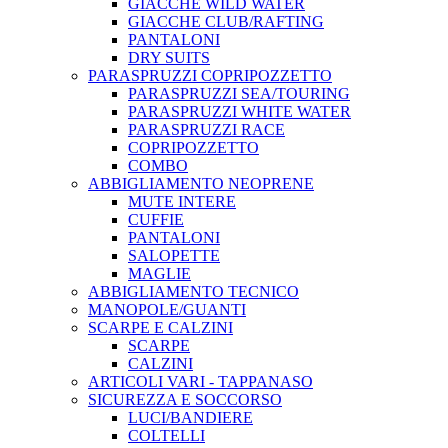
GIACCHE WILD WATER
GIACCHE CLUB/RAFTING
PANTALONI
DRY SUITS
PARASPRUZZI COPRIPOZZETTO
PARASPRUZZI SEA/TOURING
PARASPRUZZI WHITE WATER
PARASPRUZZI RACE
COPRIPOZZETTO
COMBO
ABBIGLIAMENTO NEOPRENE
MUTE INTERE
CUFFIE
PANTALONI
SALOPETTE
MAGLIE
ABBIGLIAMENTO TECNICO
MANOPOLE/GUANTI
SCARPE E CALZINI
SCARPE
CALZINI
ARTICOLI VARI - TAPPANASO
SICUREZZA E SOCCORSO
LUCI/BANDIERE
COLTELLI